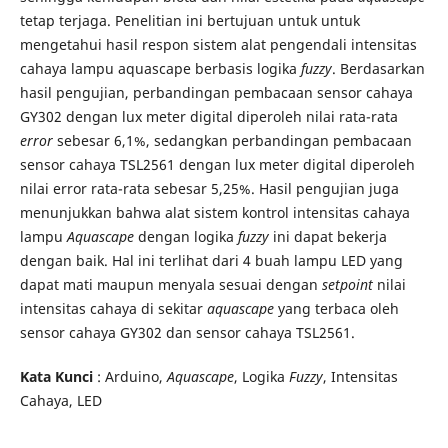
tetap terjaga. Penelitian ini bertujuan untuk untuk
mengetahui hasil respon sistem alat pengendali intensitas
cahaya lampu aquascape berbasis logika
fuzzy
. Berdasarkan
hasil pengujian, perbandingan pembacaan sensor cahaya
GY302 dengan lux meter digital diperoleh nilai rata-rata
error
sebesar 6,1%, sedangkan perbandingan pembacaan
sensor cahaya TSL2561 dengan lux meter digital diperoleh
nilai error rata-rata sebesar 5,25%. Hasil pengujian juga
menunjukkan bahwa alat sistem kontrol intensitas cahaya
lampu
Aquascape
dengan logika
fuzzy
ini dapat bekerja
dengan baik. Hal ini terlihat dari 4 buah lampu LED yang
dapat mati maupun menyala sesuai dengan
setpoint
nilai
intensitas cahaya di sekitar
aquascape
yang terbaca oleh
sensor cahaya GY302 dan sensor cahaya TSL2561.
Kata Kunci
: Arduino,
Aquascape
, Logika
Fuzzy
, Intensitas
Cahaya, LED