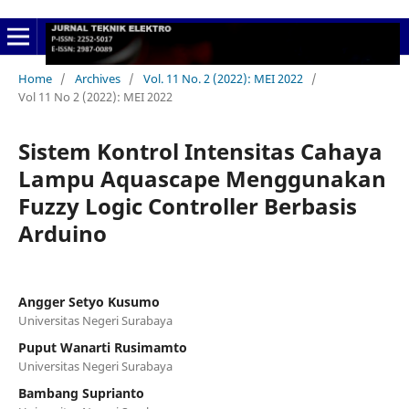
Home
/
Archives
/
Vol. 11 No. 2 (2022): MEI 2022
/
Vol 11 No 2 (2022): MEI 2022
Sistem Kontrol Intensitas Cahaya
Lampu Aquascape Menggunakan
Fuzzy Logic Controller Berbasis
Arduino
Angger Setyo Kusumo
Universitas Negeri Surabaya
Puput Wanarti Rusimamto
Universitas Negeri Surabaya
Bambang Suprianto