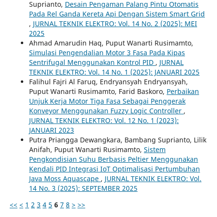
Suprianto,
Desain Pengaman Palang Pintu Otomatis
Pada Rel Ganda Kereta Api Dengan Sistem Smart Grid
,
JURNAL TEKNIK ELEKTRO: Vol. 14 No. 2 (2025): MEI
2025
Ahmad Amarudin Haq, Puput Wanarti Rusimamto,
Simulasi Pengendalian Motor 3 Fasa Pada Kipas
Sentrifugal Menggunakan Kontrol PID
,
JURNAL
TEKNIK ELEKTRO: Vol. 14 No. 1 (2025): JANUARI 2025
Falihul Fajri Al Faruq, Endryansyah Endryansyah,
Puput Wanarti Rusimamto, Farid Baskoro,
Perbaikan
Unjuk Kerja Motor Tiga Fasa Sebagai Penggerak
Konveyor Menggunakan Fuzzy Logic Controller
,
JURNAL TEKNIK ELEKTRO: Vol. 12 No. 1 (2023):
JANUARI 2023
Putra Priangga Dewangkara, Bambang Suprianto, Lilik
Anifah, Puput Wanarti Rusimamto,
Sistem
Pengkondisian Suhu Berbasis Peltier Menggunakan
Kendali PID Integrasi IoT Optimalisasi Pertumbuhan
Java Moss Aquascape
,
JURNAL TEKNIK ELEKTRO: Vol.
14 No. 3 (2025): SEPTEMBER 2025
<<
<
1
2
3
4
5
6
7
8
>
>>