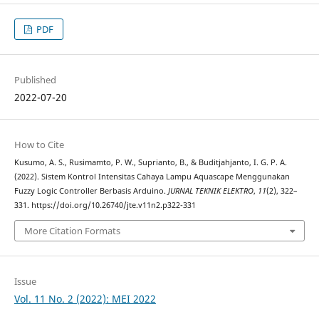
PDF
Published
2022-07-20
How to Cite
Kusumo, A. S., Rusimamto, P. W., Suprianto, B., & Buditjahjanto, I. G. P. A.
(2022). Sistem Kontrol Intensitas Cahaya Lampu Aquascape Menggunakan
Fuzzy Logic Controller Berbasis Arduino.
JURNAL TEKNIK ELEKTRO
,
11
(2), 322–
331. https://doi.org/10.26740/jte.v11n2.p322-331
More Citation Formats
Issue
Vol. 11 No. 2 (2022): MEI 2022