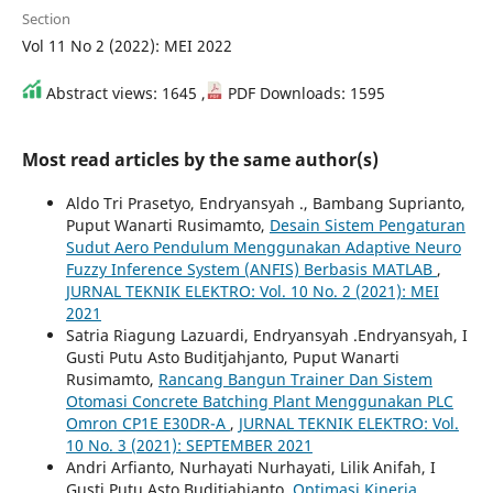
Section
Vol 11 No 2 (2022): MEI 2022
Abstract views: 1645 ,
PDF Downloads: 1595
Most read articles by the same author(s)
Aldo Tri Prasetyo, Endryansyah ., Bambang Suprianto,
Puput Wanarti Rusimamto,
Desain Sistem Pengaturan
Sudut Aero Pendulum Menggunakan Adaptive Neuro
Fuzzy Inference System (ANFIS) Berbasis MATLAB
,
JURNAL TEKNIK ELEKTRO: Vol. 10 No. 2 (2021): MEI
2021
Satria Riagung Lazuardi, Endryansyah .Endryansyah, I
Gusti Putu Asto Buditjahjanto, Puput Wanarti
Rusimamto,
Rancang Bangun Trainer Dan Sistem
Otomasi Concrete Batching Plant Menggunakan PLC
Omron CP1E E30DR-A
,
JURNAL TEKNIK ELEKTRO: Vol.
10 No. 3 (2021): SEPTEMBER 2021
Andri Arfianto, Nurhayati Nurhayati, Lilik Anifah, I
Gusti Putu Asto Buditjahjanto,
Optimasi Kinerja