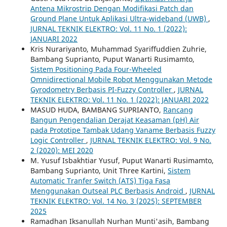
Antena Mikrostrip Dengan Modifikasi Patch dan
Ground Plane Untuk Aplikasi Ultra-wideband (UWB)
,
JURNAL TEKNIK ELEKTRO: Vol. 11 No. 1 (2022):
JANUARI 2022
Kris Nurariyanto, Muhammad Syariffuddien Zuhrie,
Bambang Suprianto, Puput Wanarti Rusimamto,
Sistem Positioning Pada Four-Wheeled
Omnidirectional Mobile Robot Menggunakan Metode
Gyrodometry Berbasis PI-Fuzzy Controller
,
JURNAL
TEKNIK ELEKTRO: Vol. 11 No. 1 (2022): JANUARI 2022
MASUD HUDA, BAMBANG SUPRIANTO,
Rancang
Bangun Pengendalian Derajat Keasaman (pH) Air
pada Prototipe Tambak Udang Vaname Berbasis Fuzzy
Logic Controller
,
JURNAL TEKNIK ELEKTRO: Vol. 9 No.
2 (2020): MEI 2020
M. Yusuf Isbakhtiar Yusuf, Puput Wanarti Rusimamto,
Bambang Suprianto, Unit Three Kartini,
Sistem
Automatic Tranfer Switch (ATS) Tiga Fasa
Menggunakan Outseal PLC Berbasis Android
,
JURNAL
TEKNIK ELEKTRO: Vol. 14 No. 3 (2025): SEPTEMBER
2025
Ramadhan Iksanullah Nurhan Munti'asih, Bambang