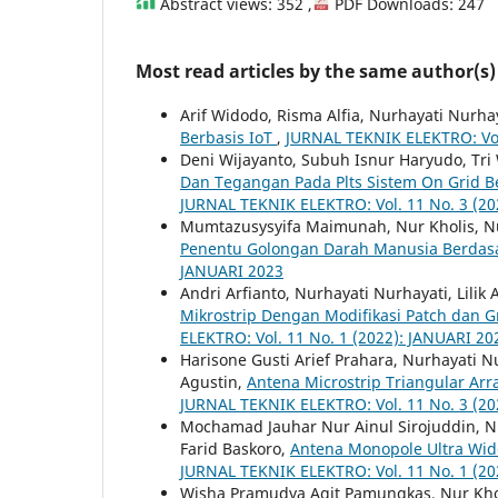
Abstract views: 352 ,
PDF Downloads: 247
Most read articles by the same author(s)
Arif Widodo, Risma Alfia, Nurhayati Nurha
Berbasis IoT
,
JURNAL TEKNIK ELEKTRO: Vol
Deni Wijayanto, Subuh Isnur Haryudo, Tri
Dan Tegangan Pada Plts Sistem On Grid B
JURNAL TEKNIK ELEKTRO: Vol. 11 No. 3 (2
Mumtazusysyifa Maimunah, Nur Kholis, Nu
Penentu Golongan Darah Manusia Berdas
JANUARI 2023
Andri Arfianto, Nurhayati Nurhayati, Lilik 
Mikrostrip Dengan Modifikasi Patch dan 
ELEKTRO: Vol. 11 No. 1 (2022): JANUARI 20
Harisone Gusti Arief Prahara, Nurhayati Nu
Agustin,
Antena Microstrip Triangular Arra
JURNAL TEKNIK ELEKTRO: Vol. 11 No. 3 (2
Mochamad Jauhar Nur Ainul Sirojuddin, Nu
Farid Baskoro,
Antena Monopole Ultra Wid
JURNAL TEKNIK ELEKTRO: Vol. 11 No. 1 (20
Wisha Pramudya Agit Pamungkas, Nur Khol