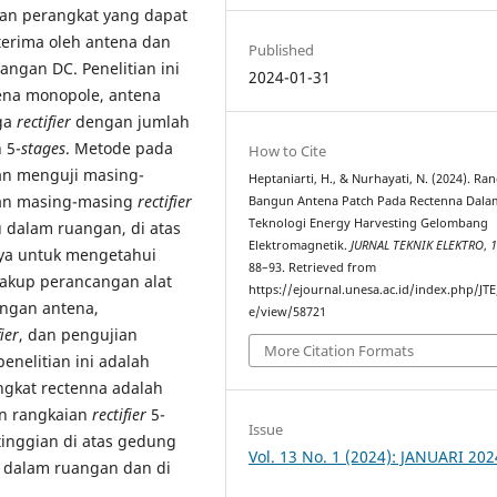
an perangkat yang dapat
erima oleh antena dan
Published
ngan DC. Penelitian ini
2024-01-31
tena monopole, antena
iga
rectifier
dengan jumlah
 5-
stages
. Metode pada
How to Cite
an menguji masing-
Heptaniarti, H., & Nurhayati, N. (2024). Ra
gan masing-masing
rectifier
Bangun Antena Patch Pada Rectenna Dala
Teknologi Energy Harvesting Gelombang
 dalam ruangan, di atas
Elektromagnetik.
JURNAL TEKNIK ELEKTRO
,
nya untuk mengetahui
88–93. Retrieved from
cakup perancangan alat
https://ejournal.unesa.ac.id/index.php/JTE/
angan antena,
e/view/58721
fier
, dan pengujian
More Citation Formats
enelitian ini adalah
gkat rectenna adalah
n rangkaian
rectifier
5-
Issue
tinggian di atas gedung
Vol. 13 No. 1 (2024): JANUARI 202
i dalam ruangan dan di