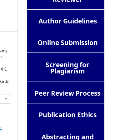
Author Guidelines
Online Submission
ncang
m
Screening for
Plagiarism
13
(1),
articl
Peer Review Process
Publication Ethics
4
Abstracting and