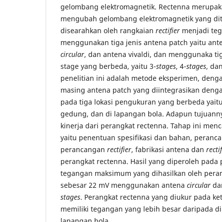
gelombang elektromagnetik. Rectenna merupak
mengubah gelombang elektromagnetik yang dit
disearahkan oleh rangkaian
rectifier
menjadi tega
menggunakan tiga jenis antena patch yaitu an
circular
, dan antena vivaldi, dan menggunaka t
stage yang berbeda, yaitu 3-
stages
, 4-
stages
, dan
penelitian ini adalah metode eksperimen, deng
masing antena patch yang diintegrasikan den
pada tiga lokasi pengukuran yang berbeda yaitu
gedung, dan di lapangan bola. Adapun tujuan
kinerja dari perangkat rectenna. Tahap ini men
yaitu penentuan spesifikasi dan bahan, peranc
perancangan
rectifier
, fabrikasi antena dan
recti
perangkat rectenna. Hasil yang diperoleh pada p
tegangan maksimum yang dihasilkan oleh peran
sebesar 22 mV menggunakan antena
circular
da
stages
. Perangkat rectenna yang diukur pada ke
memiliki tegangan yang lebih besar daripada d
lapangan bola.