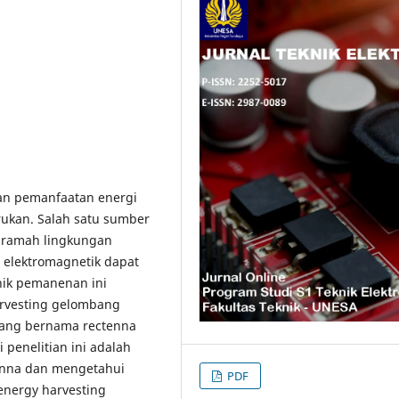
n pemanfaatan energi
rukan. Salah satu sumber
a ramah lingkungan
 elektromagnetik dapat
nik pemanenan ini
arvesting gelombang
yang bernama rectenna
 penelitian ini adalah
enna dan mengetahui
PDF
 energy harvesting