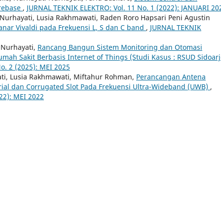
rebase
,
JURNAL TEKNIK ELEKTRO: Vol. 11 No. 1 (2022): JANUARI 20
Nurhayati, Lusia Rakhmawati, Raden Roro Hapsari Peni Agustin
anar Vivaldi pada Frekuensi L, S dan C band
,
JURNAL TEKNIK
 Nurhayati,
Rancang Bangun Sistem Monitoring dan Otomasi
mah Sakit Berbasis Internet of Things (Studi Kasus : RSUD Sidoar
o. 2 (2025): MEI 2025
ati, Lusia Rakhmawati, Miftahur Rohman,
Perancangan Antena
ial dan Corrugated Slot Pada Frekuensi Ultra-Wideband (UWB)
,
22): MEI 2022