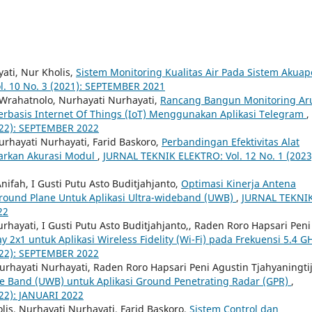
yati, Nur Kholis,
Sistem Monitoring Kualitas Air Pada Sistem Akuap
. 10 No. 3 (2021): SEPTEMBER 2021
 Wrahatnolo, Nurhayati Nurhayati,
Rancang Bangun Monitoring Ar
erbasis Internet Of Things (IoT) Menggunakan Aplikasi Telegram
,
022): SEPTEMBER 2022
rhayati Nurhayati, Farid Baskoro,
Perbandingan Efektivitas Alat
arkan Akurasi Modul
,
JURNAL TEKNIK ELEKTRO: Vol. 12 No. 1 (2023
Anifah, I Gusti Putu Asto Buditjahjanto,
Optimasi Kinerja Antena
Ground Plane Untuk Aplikasi Ultra-wideband (UWB)
,
JURNAL TEKNI
22
rhayati, I Gusti Putu Asto Buditjahjanto,, Raden Roro Hapsari Peni
y 2x1 untuk Aplikasi Wireless Fidelity (Wi-Fi) pada Frekuensi 5.4 
022): SEPTEMBER 2022
rhayati Nurhayati, Raden Roro Hapsari Peni Agustin Tjahyaningtij
e Band (UWB) untuk Aplikasi Ground Penetrating Radar (GPR)
,
22): JANUARI 2022
is, Nurhayati Nurhayati, Farid Baskoro,
Sistem Control dan