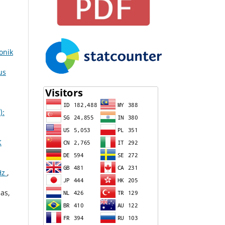
onik
us
):
K
GHz
,
as,