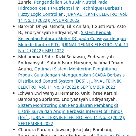
Zuhrie,
Pengendalian Suhu Air Nutrisi Pada
Hidroponik NFT (Nutrient Film Technique) Berbasis
Fuzzy Logic Controller
,
JURNAL TEKNIK ELEKTRO: Vol.
11 No. 1 (2022): JANUARI 2022
Baroroh Dhiya' Ushofa, Lilik Anifah, I Gusti Putu Asto
B., Endryansyah Endryansyah,
Sistem Kendali
Kecepatan Putaran Motor DC pada Conveyor dengan
Metode Kontrol PID
,
JURNAL TEKNIK ELEKTRO: Vol. 11
No. 2 (2022): MEI 2022
Muhammad Fahri Rizki Setiawan, Endryansyah
Endryansyah, Subuh Isnur Haryudo, Achmad Imam
Agung,
Optimasi Sistem Monitoring Penghitung
Produk Gula dengan Menggunakan SCADA Berbasis
Distributed Control System (DCS)
,
JURNAL TEKNIK
ELEKTRO: Vol. 11 No. 3 (2022): SEPTEMBER 2022
Ichwan Dwi Wahyu Hermanto, Unit Three Kartini,
Bambang Suprianto, Endryansyah Endryansyah,
Sistem Monitroring dan Pengukuran Pembangkit
Listrik Surya dan Angin Berbasis Internet of Things
(IoT)
,
JURNAL TEKNIK ELEKTRO: Vol. 11 No. 3 (2022):
SEPTEMBER 2022
Chandra Purianto Juwono, Joko Joko, Bambang
Suprianto, Endryansyah Endryansyah,
Simulasi Sistem