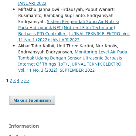
JANUARI 2022
Miftakhul Janna Dwi Firdausyah, Puput Wanarti
Rusimamto, Bambang Suprianto, Endryansyah
Endryansyah,
Sistem Pengendali Suhu Air Nutrisi
Pada Hidroponik NFT (Nutrient Film Technique)
Berbasis PID Controller
,
JURNAL TEKNIK ELEKTRO: Vol.
11 No. 1 (2022): JANUARI 2022
Akbar Tahir Kalbii, Unit Three Kartini, Nur Kholis,
Endryansyah Endryansyah,
Monitoring Level Air Pada
Tambak Udang Dengan Sensor Ultrasonic Berbasis
Internet Of Things (IoT)
,
JURNAL TEKNIK ELEKTRO:
Vol. 11 No. 3 (2022): SEPTEMBER 2022
1
2
3
4
>
>>
Make a Submission
Information