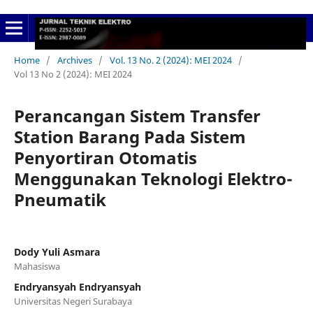
Home
/
Archives
/
Vol. 13 No. 2 (2024): MEI 2024
/
Vol 13 No 2 (2024): MEI 2024
Perancangan Sistem Transfer
Station Barang Pada Sistem
Penyortiran Otomatis
Menggunakan Teknologi Elektro-
Pneumatik
Dody Yuli Asmara
Mahasiswa
Endryansyah Endryansyah
Universitas Negeri Surabaya