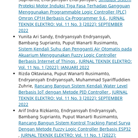
Proteksi Motor Induksi Tiga Fasa Terhadap Gangguan
Menggunakan Programmable Logic Controller (PLC)
Omron CP1H Berbasis Cx-Programmer 9.6
,
JURNAL
TEKNIK ELEKTRO: Vol. 11 No. 3 (2022): SEPTEMBER
2022
Yunita Ari Sandy, Endryansyah Endryansyah,
Bambang Suprianto, Puput Wanarti Rusimamto,
Sistem Kendali Suhu dan Pengganti Air Otomatis pada
Akuarium Menggunakan Fuzzy Logic Controller
Berbasis Internet of Things
,
JURNAL TEKNIK ELEKTRO:
Vol. 11 No. 1 (2022): JANUARI 2022
Rizda Oktaviana, Puput Wanarti Rusimamto,
Endryansyah Endryansyah, Muhammad Syariffuddien
Zuhrie,
Rancang Bangun Sistem Kendali Water Level
Berbasis IoT dengan Metode PID Controller
,
JURNAL
TEKNIK ELEKTRO: Vol. 11 No. 3 (2022): SEPTEMBER
2022
Arif Indra Rizkianto, Endryansyah Endryansyah,
Bambang Suprianto, Puput Wanarti Rusimamto,
Rancang Bangun Sistem Kontrol Tracking Panel Surya
Dengan Metode Fuzzy Logic Controller Berbasis ESP32
,
JURNAL TEKNIK ELEKTRO: Vol. 11 No. 1 (2022):