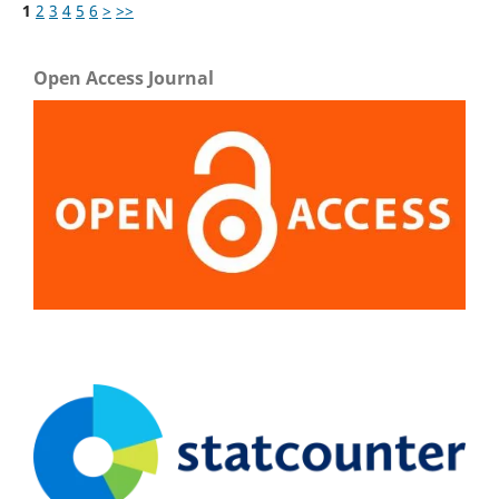
1
2
3
4
5
6
>
>>
Open Access Journal