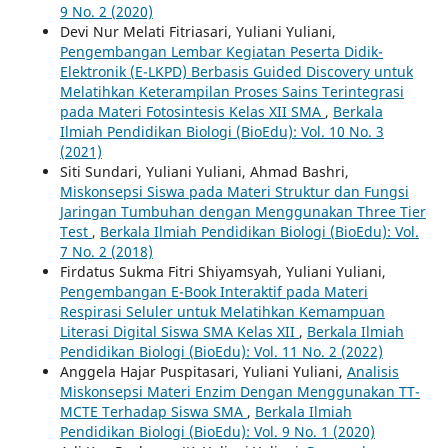
9 No. 2 (2020)
Devi Nur Melati Fitriasari, Yuliani Yuliani,
Pengembangan Lembar Kegiatan Peserta Didik-
Elektronik (E-LKPD) Berbasis Guided Discovery untuk
Melatihkan Keterampilan Proses Sains Terintegrasi
pada Materi Fotosintesis Kelas XII SMA
,
Berkala
Ilmiah Pendidikan Biologi (BioEdu): Vol. 10 No. 3
(2021)
Siti Sundari, Yuliani Yuliani, Ahmad Bashri,
Miskonsepsi Siswa pada Materi Struktur dan Fungsi
Jaringan Tumbuhan dengan Menggunakan Three Tier
Test
,
Berkala Ilmiah Pendidikan Biologi (BioEdu): Vol.
7 No. 2 (2018)
Firdatus Sukma Fitri Shiyamsyah, Yuliani Yuliani,
Pengembangan E-Book Interaktif pada Materi
Respirasi Seluler untuk Melatihkan Kemampuan
Literasi Digital Siswa SMA Kelas XII
,
Berkala Ilmiah
Pendidikan Biologi (BioEdu): Vol. 11 No. 2 (2022)
Anggela Hajar Puspitasari, Yuliani Yuliani,
Analisis
Miskonsepsi Materi Enzim Dengan Menggunakan TT-
MCTE Terhadap Siswa SMA
,
Berkala Ilmiah
Pendidikan Biologi (BioEdu): Vol. 9 No. 1 (2020)