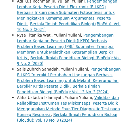
Adi Kus Rochman JK, Yuliani Yuliani,
Pengembangan
Lembar Kerja Peserta Didik Elektronik (E-LKPD)
Berbasis Inkuiri pada Submateri Fotosintesis untuk
Meningkatkan Kemampuan Argumentasi Peserta
Didik
,
Berkala Ilmiah Pendidikan Biologi (BioEdu): Vol.
10 No. 3 (2021)
Rysa Titanika Wati, Yuliani Yuliani,
Pengembangan
Lembar Kegiatan Peserta Didik (LKPD) Berbasis
Problem Based Learning (PBL) Submateri Transpor
Membran untuk Melatihkan Keterampilan Berpikir
Kritis
,
Berkala Ilmiah Pendidikan Biologi (BioEdu): Vol.
9 No. 2 (2020)
Salis Zuhroh Sahadah, Yuliani Yuliani,
Pengembangan
E-LKPD Interaktif Perubahan Lingkungan Berbasis
Problem Based Learning untuk Melatih Keterampilan
Berpikir Kritis Peserta Didik
,
Berkala Ilmiah
Pendidikan Biologi (BioEdu): Vol. 13 No. 3 (2024)
Alifia Ustadza Islamiyah, Yuliani Yuliani,
Validitas dan
Reliabilitas Instrumen Tes Miskonsepsi Peserta Didik
Menggunakan Metode Four-Tier Diagnostic Test pada
Konsep Respirasi
,
Berkala Ilmiah Pendidikan Biologi
(BioEdu): Vol. 13 No. 3 (2024)