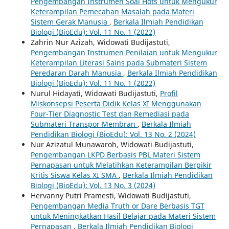
Pengembangan Instrumen Soal Hots untuk Mengukur
Keterampilan Pemecahan Masalah pada Materi
Sistem Gerak Manusia
,
Berkala Ilmiah Pendidikan
Biologi (BioEdu): Vol. 11 No. 1 (2022)
Zahrin Nur Azizah, Widowati Budijastuti,
Pengembangan Instrumen Penilaian untuk Mengukur
Keterampilan Literasi Sains pada Submateri Sistem
Peredaran Darah Manusia
,
Berkala Ilmiah Pendidikan
Biologi (BioEdu): Vol. 11 No. 1 (2022)
Nurul Hidayati, Widowati Budijastuti,
Profil
Miskonsepsi Peserta Didik Kelas XI Menggunakan
Four-Tier Diagnostic Test dan Remediasi pada
Submateri Transpor Membran
,
Berkala Ilmiah
Pendidikan Biologi (BioEdu): Vol. 13 No. 2 (2024)
Nur Azizatul Munawaroh, Widowati Budijastuti,
Pengembangan LKPD Berbasis PBL Materi Sistem
Pernapasan untuk Melatihkan Keterampilan Berpikir
Kritis Siswa Kelas XI SMA
,
Berkala Ilmiah Pendidikan
Biologi (BioEdu): Vol. 13 No. 3 (2024)
Hervanny Putri Pramesti, Widowati Budijastuti,
Pengembangan Media Truth or Dare Berbasis TGT
untuk Meningkatkan Hasil Belajar pada Materi Sistem
Pernapasan
,
Berkala Ilmiah Pendidikan Biologi