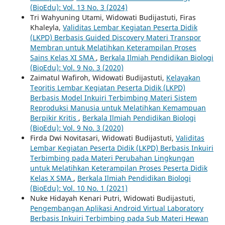
(BioEdu): Vol. 13 No. 3 (2024)
Tri Wahyuning Utami, Widowati Budijastuti, Firas
Khaleyla,
Validitas Lembar Kegiatan Peserta Didik
(LKPD) Berbasis Guided Discovery Materi Transpor
Membran untuk Melatihkan Keterampilan Proses
Sains Kelas XI SMA
,
Berkala Ilmiah Pendidikan Biologi
(BioEdu): Vol. 9 No. 3 (2020)
Zaimatul Wafiroh, Widowati Budijastuti,
Kelayakan
Teoritis Lembar Kegiatan Peserta Didik (LKPD)
Berbasis Model Inkuiri Terbimbing Materi Sistem
Reproduksi Manusia untuk Melatihkan Kemampuan
Berpikir Kritis
,
Berkala Ilmiah Pendidikan Biologi
(BioEdu): Vol. 9 No. 3 (2020)
Firda Dwi Novitasari, Widowati Budijastuti,
Validitas
Lembar Kegiatan Peserta Didik (LKPD) Berbasis Inkuiri
Terbimbing pada Materi Perubahan Lingkungan
untuk Melatihkan Keterampilan Proses Peserta Didik
Kelas X SMA
,
Berkala Ilmiah Pendidikan Biologi
(BioEdu): Vol. 10 No. 1 (2021)
Nuke Hidayah Kenari Putri, Widowati Budijastuti,
Pengembangan Aplikasi Android Virtual Laboratory
Berbasis Inkuiri Terbimbing pada Sub Materi Hewan