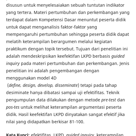
disusun untuk menyelesaiakan sebuah tuntutan indikator
yang tertera. Materi pertumbuhan dan perkembangan yang
terdapat dalam Kompetensi Dasar menuntut peserta didik
untuk dapat menganalisis faktor-faktor yang
mempengaruhi pertumbuhan sehingga peserta didik dapat
melatih keterampilan berargumen melalui kegiatan
praktikum dengan topik tersebut. Tujuan dari penelitian ini
adalah mendeskripsikan keefektifan LKPD berbasis
guided
inquiry
pada materi pertumbuhan dan perkembangan. Jenis
penelitian ini adalah pengembangan dengan
menggunakan model 4D
(
define,
design,
develop,
disseminate
) tetapi pada tahap
desiminate hanya dibatasi sampai uji efektifitas
.
Teknik
pengumpulan data dilakukan dengan metode
pre-test
dan
pos-tes
untuk melihat keterampilan argumentasi peserta
didik. Hasil keefektifan LKPD dinyatakan sangat efektif jika
nilai yang didapatkan berkisar 81-100.
Kata Kunci:
efektifitas, LKPD,
guided inquiry
, keterampilan