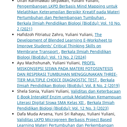
Ulfah Rahmawati Setyawan, Yuliani Yuliani,
Pengembangan LKPD Berbasis Mind Mapping untuk
Melatihkan Keterampilan Berpikir Kreatif pada Materi
Pertumbuhan dan Perkembangan Tumbuhan
,
Berkala Ilmiah Pendidikan Biologi (BioEdu): Vol. 10 No.
2 (2021)
Hafidzoh Fitriatuz Zahro, Yuliani Yuliani,
The
Development of Blended Learning E-Worksheet to
Improve Students’ Critical Thinking Skills on
Membrane Transport
,
Berkala Ilmiah Pendidikan
Biologi (BioEdu): Vol. 13 No. 2 (2024)
Ayu Machshunah, Yuliani Yuliani,
PROFIL
MISKONSEPSI SISWA PADA MATERI FOTOSINTESIS
DAN RESPIRASI TUMBUHAN MENGGUNAKAN THREE-
TIER MULTIPLE CHOICE DIAGNOSTIC TEST
,
Berkala
Ilmiah Pendidikan Biologi (BioEdu): Vol. 8 No. 2 (2019)
Shela Sonia, Yuliani Yuliani,
Validitas dan Keterbacaan
E-Book Interaktif Enzim untuk Melatihkan Kemampuan
Literasi Digital Siswa SMA Kelas XII
,
Berkala Ilmiah
Pendidikan Biologi (BioEdu): Vol. 12 No. 3 (2023)
Dafa Muda Arsena, Yuni Sri Rahayu, Yuliani Yuliani,
Validitas LKPD Microgreen Berbasis Project Based
Learning Materi Pertumbuhan dan Perkembangan