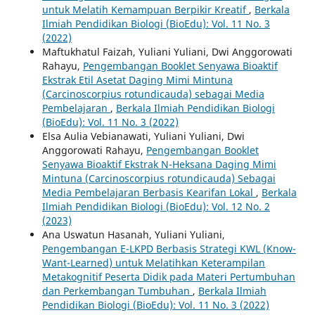
untuk Melatih Kemampuan Berpikir Kreatif
,
Berkala
Ilmiah Pendidikan Biologi (BioEdu): Vol. 11 No. 3
(2022)
Maftukhatul Faizah, Yuliani Yuliani, Dwi Anggorowati
Rahayu,
Pengembangan Booklet Senyawa Bioaktif
Ekstrak Etil Asetat Daging Mimi Mintuna
(Carcinoscorpius rotundicauda) sebagai Media
Pembelajaran
,
Berkala Ilmiah Pendidikan Biologi
(BioEdu): Vol. 11 No. 3 (2022)
Elsa Aulia Vebianawati, Yuliani Yuliani, Dwi
Anggorowati Rahayu,
Pengembangan Booklet
Senyawa Bioaktif Ekstrak N-Heksana Daging Mimi
Mintuna (Carcinoscorpius rotundicauda) Sebagai
Media Pembelajaran Berbasis Kearifan Lokal
,
Berkala
Ilmiah Pendidikan Biologi (BioEdu): Vol. 12 No. 2
(2023)
Ana Uswatun Hasanah, Yuliani Yuliani,
Pengembangan E-LKPD Berbasis Strategi KWL (Know-
Want-Learned) untuk Melatihkan Keterampilan
Metakognitif Peserta Didik pada Materi Pertumbuhan
dan Perkembangan Tumbuhan
,
Berkala Ilmiah
Pendidikan Biologi (BioEdu): Vol. 11 No. 3 (2022)