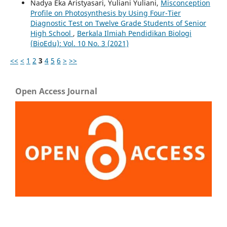
Nadya Eka Aristyasari, Yuliani Yuliani,
Misconception
Profile on Photosynthesis by Using Four-Tier
Diagnostic Test on Twelve Grade Students of Senior
High School
,
Berkala Ilmiah Pendidikan Biologi
(BioEdu): Vol. 10 No. 3 (2021)
<<
<
1
2
3
4
5
6
>
>>
Open Access Journal