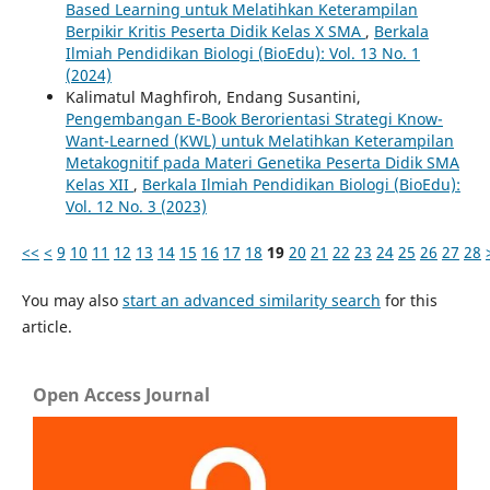
Based Learning untuk Melatihkan Keterampilan
Berpikir Kritis Peserta Didik Kelas X SMA
,
Berkala
Ilmiah Pendidikan Biologi (BioEdu): Vol. 13 No. 1
(2024)
Kalimatul Maghfiroh, Endang Susantini,
Pengembangan E-Book Berorientasi Strategi Know-
Want-Learned (KWL) untuk Melatihkan Keterampilan
Metakognitif pada Materi Genetika Peserta Didik SMA
Kelas XII
,
Berkala Ilmiah Pendidikan Biologi (BioEdu):
Vol. 12 No. 3 (2023)
<<
<
9
10
11
12
13
14
15
16
17
18
19
20
21
22
23
24
25
26
27
28
You may also
start an advanced similarity search
for this
article.
Open Access Journal