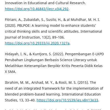
Innovation in Educational and Cultural Research.
https://doi.org/10.46843/jiecr.v3i4.292
.
Fitriani, A., Zubaidah, S., Susilo, H., & al Muhdhar, M. H. I.
(2020). PBLPOE: A learning model to enhance students’
critical thinking skills and scientific attitudes. International
Journal of Instruction, 13(2), 89–106.
https://doi.org/10.29333/iji.2020.1327a
.
Hidayah, I. N., & Kuntjoro, S. (2022). Pengembangan E-LKPD
Perubahan Lingkungan Berbasis Science Literacy untuk
Melatihkan Keterampilan Berpikir Kritis Peserta Didik Kelas
X SMA.
Ibrahim, M. M., Arshad, M. Y., & Rosli, M. S. (2015). The
need of an integrated framework for the implementation of
blended problem-based learning. International Education
Studies, 13, 33–40.
https://doi.org/10.5539/ies.v8n13p33
.