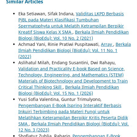
Similar Articles
Eka Setiawan, Sifak Indana,
Validitas LKPD Berbasis
PjBL pada Materi Klasifikasi Tumbuhan
Spermatophyta untuk Melatih Ketrampilan Berpikir
Kreatif Siswa Kelas X SMA
,
Berkala Ilmiah Pendidikan
Biologi (BioEdu): Vol. 10 No. 2 (2021)
Achmad Yani, Rinie Pratiwi Puspitawati,
Array
,
Berkala
Ilmiah Pendidikan Biologi (BioEdu): Vol. 11 No. 1
(2022)
Aslihatul Milah, Endang Susantini, Dwi Rahayu,
Validation and Practicality E-book Based on Science,
Technology, Engineering, and Mathematics (STEM)
Materials of Biotechnology and Development to Train
Critical Thinking Skill
,
Berkala Ilmiah Pendidikan
Biologi (BioEdu): Vol. 15 No. 1 (2026)
Yusi Sofia Valentina, Guntur Trimulyono,
Pengembangan E-Book Ispring Interaktif Berbasis
Inkuiri Terbimbing pada Materi Fungi untuk
Melatihkan Keterampilan Berpikir Kritis Peserta Didik
SMA
,
Berkala Ilmiah Pendidikan Biologi (BioEdu): Vol.
12 No. 3 (2023)
Shofiatuz Zuhlia, Raharjo,
Pengembangan E-Book