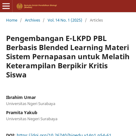
Home
/
Archives
/
Vol. 14 No. 1 (2025)
/
Articles
Pengembangan E-LKPD PBL
Berbasis Blended Learning Materi
Sistem Pernapasan untuk Melatih
Keterampilan Berpikir Kritis
Siswa
Ibrahim Umar
Universitas Ngeri Surabaya
Pramita Yakub
Universitas Negeri Surabaya
DOI:
https://doi.org/10.26740/bioedu.v14n1.p54-61