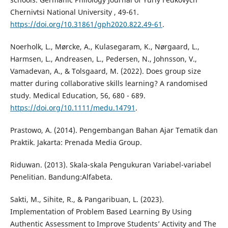
Chernivtsi National University , 49-61.
https://doi.org/10.31861/gph2020.822.49-61
.
Noerholk, L., Mørcke, A., Kulasegaram, K., Nørgaard, L.,
Harmsen, L., Andreasen, L., Pedersen, N., Johnsson, V.,
Vamadevan, A., & Tolsgaard, M. (2022). Does group size
matter during collaborative skills learning? A randomised
study. Medical Education, 56, 680 - 689.
https://doi.org/10.1111/medu.14791
.
Prastowo, A. (2014). Pengembangan Bahan Ajar Tematik dan
Praktik. Jakarta: Prenada Media Group.
Riduwan. (2013). Skala-skala Pengukuran Variabel-variabel
Penelitian. Bandung:Alfabeta.
Sakti, M., Sihite, R., & Pangaribuan, L. (2023).
Implementation of Problem Based Learning By Using
Authentic Assessment to Improve Students’ Activity and The