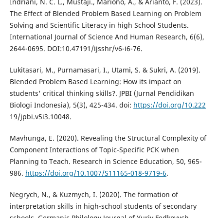
Indriani, N. C. L., Mustaji., Mariono, A., & Arianto, F. (2023).
The Effect of Blended Problem Based Learning on Problem
Solving and Scientific Literacy in high School Students.
International Journal of Science And Human Research, 6(6),
2644-0695. DOI:10.47191/ijsshr/v6-i6-76.
Lukitasari, M., Purnamasari, I., Utami, S. & Sukri, A. (2019).
Blended Problem Based Learning: How its impact on
students' critical thinking skills?. JPBI (Jurnal Pendidikan
Biologi Indonesia), 5(3), 425-434. doi:
https://doi.org/10.222
19/jpbi.v5i3.10048.
Mavhunga, E. (2020). Revealing the Structural Complexity of
Component Interactions of Topic-Specific PCK when
Planning to Teach. Research in Science Education, 50, 965-
986.
https://doi.org/10.1007/S11165-018-9719-6
.
Negrych, N., & Kuzmych, I. (2020). The formation of
interpretation skills in high-school students of secondary
schools. Germanic Philology Journal of Yuriy Fedkovych