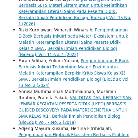
Berbasis SETS Materi Sistem Imun untuk Melatihkan
Keterampilan Literasi Sains Pada Peserta Didik
,
Berkala Ilmiah Pendidikan Biologi (BioEdu): Vol. 15 No.
1 (2026)
Rizki Kurniawan, Winarsih Winarsih,
Pengembangan
E-Book Berbasis Inkuiri pada Materi Ekosistem untuk
Melatih Keterampilan Literasi Sains Peserta Didik
Kelas X SMA
,
Berkala Ilmiah Pendidikan Biologi
(BioEdu): Vol. 11 No. 1 (2022)
Farah Adibah, Yuliani Yuliani,
Pengembangan E-Book
Berbasis Inkuiri Terbimbing Materi Enzim untuk
Melatih Keterampilan Berpikir Kritis Siswa Kelas XII
SMA
,
Berkala Ilmiah Pendidikan Biologi (BioEdu): Vol.
13 No. 2 (2024)
Annisa Muthmainnah Muthmainnah, Muslimin
Ibrahim, Pramita Yakub,
VALIDITAS DAN KEPRAKTISAN
LEMBAR KEGIATAN PESERTA DIDIK (LKPD) BERBASIS
GUIDED DISCOVERY PADA MATERI GENETIKA UNTUK
SMA KELAS XII
,
Berkala Ilmiah Pendidikan Biologi
(BioEdu): Vol. 7 No. 2 (2018)
Adjeng Mayura Kusuma, Herlina Fitrihidajati,
Pengembangan Flipbook Ekosistem Berbasis Problem