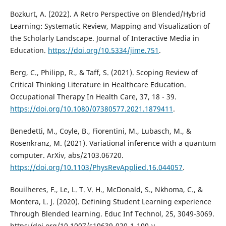
Bozkurt, A. (2022). A Retro Perspective on Blended/Hybrid
Learning: Systematic Review, Mapping and Visualization of
the Scholarly Landscape. Journal of Interactive Media in
Education.
https://doi.org/10.5334/jime.751
.
Berg, C., Philipp, R., & Taff, S. (2021). Scoping Review of
Critical Thinking Literature in Healthcare Education.
Occupational Therapy In Health Care, 37, 18 - 39.
https://doi.org/10.1080/07380577.2021.1879411
.
Benedetti, M., Coyle, B., Fiorentini, M., Lubasch, M., &
Rosenkranz, M. (2021). Variational inference with a quantum
computer. ArXiv, abs/2103.06720.
https://doi.org/10.1103/PhysRevApplied.16.044057
.
Bouilheres, F., Le, L. T. V. H., McDonald, S., Nkhoma, C., &
Montera, L. J. (2020). Defining Student Learning experience
Through Blended learning. Educ Inf Technol, 25, 3049-3069.
https:/doi.org/10.1007/s10639-020-1-100-y.