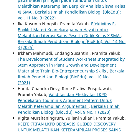
pada Materi Jaringan pada Tumbuhan untuk
Melatihkan Keterampilan Berpikir Analisis Siswa Kelas
XI SMA
,
Berkala Ilmiah Pendidikan Biologi (BioEdu):
Vol. 11 No. 3 (2022)
Ika Kusuma Ningsih, Pramita Yakub,
Efektivitas E-
Booklet Materi Keanekaragaman Hayati untuk
Melatihkan Literasi Sains Peserta Didik Kelas X SMA
,
Berkala Ilmiah Pendidikan Biologi (BioEdu): Vol. 14 No.
3 (2025)
Irkham Mahmudi, Endang Susantini, Pramita Yakub,
The Development of Student Worksheet Integrated by
Stem Approach in Plant Growth and Development
Material to Train Bio-Entrepreneurship Skills
,
Berkala
Ilmiah Pendidikan Biologi (BioEdu): Vol. 10 No. 1
(2021)
Hanita Chandra Devy, Rinie Pratiwi Puspitawati,
Pramita Yakub,
Validitas dan Efektivitas LKPD
Pendekatan Toulmin's Argument Pattern Untuk
Melatih Keterampilan Argumentasi
,
Berkala Ilmiah
Pendidikan Biologi (BioEdu): Vol. 9 No. 1 (2020)
Rigita Mursitaningrum, Yuliani Yuliani, Pramita Yakub,
KEEFEKTIFAN LKPD BERBASIS GUIDED DISCOVERY
UNTUK MELATIHKAN KETERAMPILAN PROSES SAINS