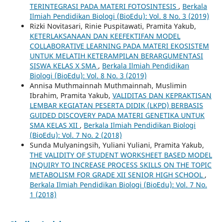
TERINTEGRASI PADA MATERI FOTOSINTESIS
,
Berkala
Ilmiah Pendidikan Biologi (BioEdu): Vol. 8 No. 3 (2019)
Rizki Novitasari, Rinie Puspitawati, Pramita Yakub,
KETERLAKSANAAN DAN KEEFEKTIFAN MODEL
COLLABORATIVE LEARNING PADA MATERI EKOSISTEM
UNTUK MELATIH KETERAMPILAN BERARGUMENTASI
SISWA KELAS X SMA
,
Berkala Ilmiah Pendidikan
Biologi (BioEdu): Vol. 8 No. 3 (2019)
Annisa Muthmainnah Muthmainnah, Muslimin
Ibrahim, Pramita Yakub,
VALIDITAS DAN KEPRAKTISAN
LEMBAR KEGIATAN PESERTA DIDIK (LKPD) BERBASIS
GUIDED DISCOVERY PADA MATERI GENETIKA UNTUK
SMA KELAS XII
,
Berkala Ilmiah Pendidikan Biologi
(BioEdu): Vol. 7 No. 2 (2018)
Sunda Mulyaningsih, Yuliani Yuliani, Pramita Yakub,
THE VALIDITY OF STUDENT WORKSHEET BASED MODEL
INQUIRY TO INCREASE PROCESS SKILLS ON THE TOPIC
METABOLISM FOR GRADE XII SENIOR HIGH SCHOOL
,
Berkala Ilmiah Pendidikan Biologi (BioEdu): Vol. 7 No.
1 (2018)