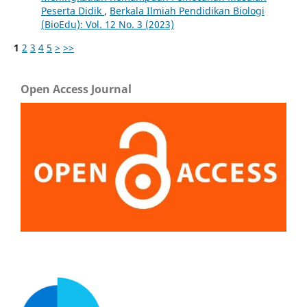
Peserta Didik
,
Berkala Ilmiah Pendidikan Biologi
(BioEdu): Vol. 12 No. 3 (2023)
1
2
3
4
5
>
>>
Open Access Journal