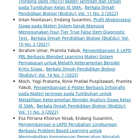
Thinking Skills (HOTs) Materi Jaringan dan Organ
pada Tumbuhan Kelas XI SMA
,
Berkala Ilmiah
Pendidikan Biologi (BioEdu): Vol. 11 No. 3 (2022)
Intan Novitasari, Endang Susantini,
Profil Miskonsepsi
Siswa pada Materi Sistem Gerak Manusia
Menggunakan Four-Tier True False Item Diagnostic
Test
,
Berkala Ilmiah Pendidikan Biologi (BioEdu): Vol.
10 No. 2 (2021)
Ibrahim Umar, Pramita Yakub,
Pengembangan E-LKPD
PBL Berbasis Blended Learning Materi Sistem
Pernapasan untuk Melatih Keterampilan Berpikir
Kritis Siswa
,
Berkala Ilmiah Pendidikan Biologi
(BioEdu): Vol. 14 No. 1 (2025)
Moch. Yogi Pratama, Rinie Pratiwi Puspitawati, Pramita
Yakub,
Pengembangan E-Poster Berbasis Infografis
pada Materi Jaringan pada Tumbuhan untuk
Melatihkan Keterampilan Berpikir Analisis Siswa Kelas
XI SMA
,
Berkala Ilmiah Pendidikan Biologi (BioEdu):
Vol. 11 No. 3 (2022)
Esa Fitriana Khoirun Nisak, Endang Susantini,
Pengembangan e-LKPD Perubahan Lingkungan
Berbasis Problem Based Learning untuk
Meningkatkan Kemampuan Pemecahan Masalah