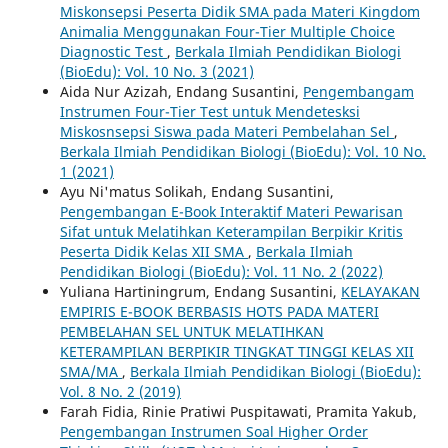
Miskonsepsi Peserta Didik SMA pada Materi Kingdom
Animalia Menggunakan Four-Tier Multiple Choice
Diagnostic Test
,
Berkala Ilmiah Pendidikan Biologi
(BioEdu): Vol. 10 No. 3 (2021)
Aida Nur Azizah, Endang Susantini,
Pengembangam
Instrumen Four-Tier Test untuk Mendetesksi
Miskosnsepsi Siswa pada Materi Pembelahan Sel
,
Berkala Ilmiah Pendidikan Biologi (BioEdu): Vol. 10 No.
1 (2021)
Ayu Ni'matus Solikah, Endang Susantini,
Pengembangan E-Book Interaktif Materi Pewarisan
Sifat untuk Melatihkan Keterampilan Berpikir Kritis
Peserta Didik Kelas XII SMA
,
Berkala Ilmiah
Pendidikan Biologi (BioEdu): Vol. 11 No. 2 (2022)
Yuliana Hartiningrum, Endang Susantini,
KELAYAKAN
EMPIRIS E-BOOK BERBASIS HOTS PADA MATERI
PEMBELAHAN SEL UNTUK MELATIHKAN
KETERAMPILAN BERPIKIR TINGKAT TINGGI KELAS XII
SMA/MA
,
Berkala Ilmiah Pendidikan Biologi (BioEdu):
Vol. 8 No. 2 (2019)
Farah Fidia, Rinie Pratiwi Puspitawati, Pramita Yakub,
Pengembangan Instrumen Soal Higher Order