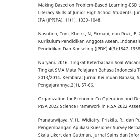
Making Based on Problem‑Based Learning-ESD t
Literacy Skills of Junior High School Students. J
IPA (JPPIPA), 11(1), 1039–1048.
Nasution, Toni, Khoiri., N, Firmani, dan Rozi., F
Kurikulum Pendidikan Anggota Asean, Indonesia
Pendidikan Dan Konseling (JPDK) 4(3):1847–1958
Nuryani. 2016. Tingkat Keterbacaan Soal Wacana
Tingkat SMA Mata Pelajaran Bahasa Indonesia T
2013/2014. Kembara: Jurnal Keilmuan Bahasa, S
Pengajarannya.2(1), 57-66.
Organization for Economic Co-Operation and D
PISA 2022 Science Framework in PISA 2022 Asse
Pranatawijaya, V. H., Widiatry, Priskila, R., dan Pu
Pengembangan Aplikasi Kuesioner Survey Ber
Skala Likert dan Guttman. Jurnal Sains dan Infor