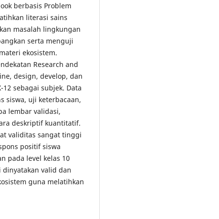
ook berbasis Problem
ihkan literasi sains
hkan masalah lingkungan
mbangkan serta menguji
 materi ekosistem.
pendekatan Research and
ne, design, develop, dan
-12 sebagai subjek. Data
s siswa, uji keterbacaan,
 lembar validasi,
ra deskriptif kuantitatif.
t validitas sangat tinggi
spons positif siswa
an pada level kelas 10
i dinyatakan valid dan
kosistem guna melatihkan