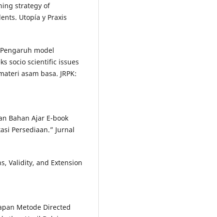
hing strategy of
ents. Utopía y Praxis
1. Pengaruh model
 socio scientific issues
materi asam basa. JRPK:
an Bahan Ajar E-book
asi Persediaan.” Jurnal
ns, Validity, and Extension
erapan Metode Directed