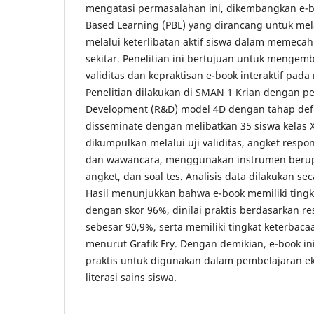
mengatasi permasalahan ini, dikembangkan e-b
Based Learning (PBL) yang dirancang untuk melat
melalui keterlibatan aktif siswa dalam memeca
sekitar. Penelitian ini bertujuan untuk menge
validitas dan kepraktisan e-book interaktif pada
Penelitian dilakukan di SMAN 1 Krian dengan 
Development (R&D) model 4D dengan tahap defi
disseminate dengan melibatkan 35 siswa kelas X
dikumpulkan melalui uji validitas, angket respon
dan wawancara, menggunakan instrumen berupa
angket, dan soal tes. Analisis data dilakukan seca
Hasil menunjukkan bahwa e-book memiliki tingka
dengan skor 96%, dinilai praktis berdasarkan re
sebesar 90,9%, serta memiliki tingkat keterbaca
menurut Grafik Fry. Dengan demikian, e-book in
praktis untuk digunakan dalam pembelajaran e
literasi sains siswa.