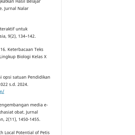
katkan Hasil Belajar
. Jurnal Nalar
teraktif untuk
ia, 9(2), 134–142.
 2016. Keterbacaan Teks
Lingkup Biologi Kelas X
 opsi satuan Pendidikan
22 s.d. 2024.
km/
. Pengembangan media e-
hasiat obat. Jurnal
n, 2(11), 1450-1455.
 Local Potential of Petis