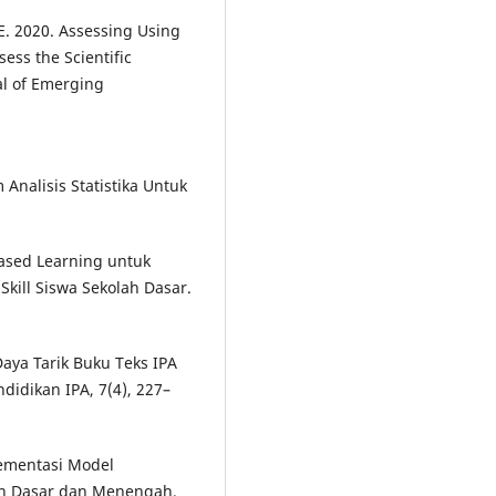
 E. 2020. Assessing Using
sess the Scientific
al of Emerging
nalisis Statistika Untuk
ased Learning untuk
ill Siswa Sekolah Dasar.
Daya Tarik Buku Teks IPA
ndidikan IPA, 7(4), 227–
lementasi Model
an Dasar dan Menengah.