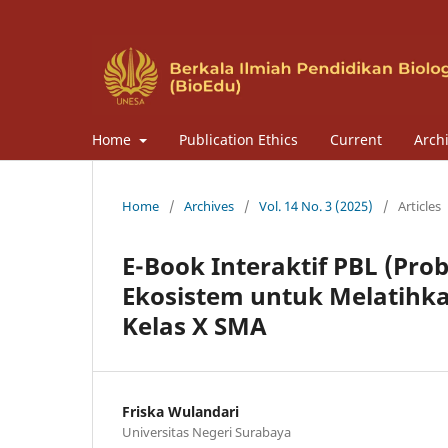
Home
Publication Ethics
Current
Arch
Home
/
Archives
/
Vol. 14 No. 3 (2025)
/
Articles
E-Book Interaktif PBL (Pro
Ekosistem untuk Melatihka
Kelas X SMA
Friska Wulandari
Universitas Negeri Surabaya