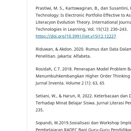
Prastiwi, M. S., Kartowagiran, B., dan Susantini,
Technology: Is Electronic Portfolio Effective to As
Literacyon Evolution Theory. International Journ
Technologies in Learning, Vol. 15(12): 230–243.
https://doi.org/10.3991/ijet.v15i12.12227
Riduwan, & Akdon. 2020. Rumus dan Data Dalam A
Penelitian. Jakarta: Alfabeta.
Rosidah, C.T. 2018. Penerapan Model Problem B
Menumbuhkembangkan Higher Order Thinking Sk
Jurnal Inventa. Volume 2 (1): 63, 65
Setiani, W., & Harun, R. 2022. Keterbacaan dan 
Terhadap Minat Belajar Siswa. Jurnal Literasi Pe
235.
Sopandi, W.2019.Sosialisasi dan Workshop Imp
Pembelajaran RADEC Bagi Guru-Guru Pendidik