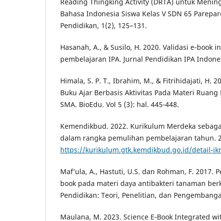
Reading Thingking Activity (DRTA) untuk Mening
Bahasa Indonesia Siswa Kelas V SDN 65 Parepare
Pendidikan, 1(2), 125–131.
Hasanah, A., & Susilo, H. 2020. Validasi e-book in
pembelajaran IPA. Jurnal Pendidikan IPA Indones
Himala, S. P. T., Ibrahim, M., & Fitrihidajati, H.
Buku Ajar Berbasis Aktivitas Pada Materi Ruang 
SMA. BioEdu. Vol 5 (3): hal. 445-448.
Kemendikbud. 2022. Kurikulum Merdeka sebagai
dalam rangka pemulihan pembelajaran tahun. 20
https://kurikulum.gtk.kemdikbud.go.id/detail-i
Maf’ula, A., Hastuti, U.S. dan Rohman, F. 2017
book pada materi daya antibakteri tanaman berk
Pendidikan: Teori, Penelitian, dan Pengembanga
Maulana, M. 2023. Science E‑Book Integrated with