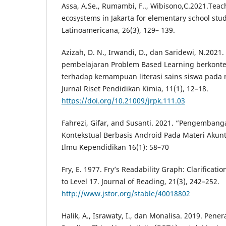
Assa, A.Se., Rumambi, F.., Wibisono,C.2021.Teac
ecosystems in Jakarta for elementary school stud
Latinoamericana, 26(3), 129– 139.
Azizah, D. N., Irwandi, D., dan Saridewi, N.202
pembelajaran Problem Based Learning berkonteks
terhadap kemampuan literasi sains siswa pada 
Jurnal Riset Pendidikan Kimia, 11(1), 12–18.
https://doi.org/10.21009/jrpk.111.03
Fahrezi, Gifar, and Susanti. 2021. “Pengembang
Kontekstual Berbasis Android Pada Materi Akunt
Ilmu Kependidikan 16(1): 58–70
Fry, E. 1977. Fry’s Readability Graph: Clarificatio
to Level 17. Journal of Reading, 21(3), 242–252.
http://www.jstor.org/stable/40018802
Halik, A., Israwaty, I., dan Monalisa. 2019. Pen