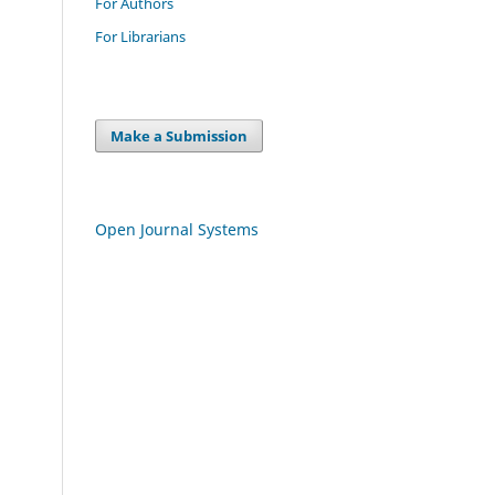
For Authors
For Librarians
Make a Submission
Open Journal Systems