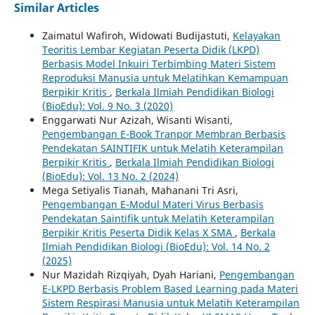
Similar Articles
Zaimatul Wafiroh, Widowati Budijastuti,
Kelayakan
Teoritis Lembar Kegiatan Peserta Didik (LKPD)
Berbasis Model Inkuiri Terbimbing Materi Sistem
Reproduksi Manusia untuk Melatihkan Kemampuan
Berpikir Kritis
,
Berkala Ilmiah Pendidikan Biologi
(BioEdu): Vol. 9 No. 3 (2020)
Enggarwati Nur Azizah, Wisanti Wisanti,
Pengembangan E-Book Tranpor Membran Berbasis
Pendekatan SAINTIFIK untuk Melatih Keterampilan
Berpikir Kritis
,
Berkala Ilmiah Pendidikan Biologi
(BioEdu): Vol. 13 No. 2 (2024)
Mega Setiyalis Tianah, Mahanani Tri Asri,
Pengembangan E-Modul Materi Virus Berbasis
Pendekatan Saintifik untuk Melatih Keterampilan
Berpikir Kritis Peserta Didik Kelas X SMA
,
Berkala
Ilmiah Pendidikan Biologi (BioEdu): Vol. 14 No. 2
(2025)
Nur Mazidah Rizqiyah, Dyah Hariani,
Pengembangan
E-LKPD Berbasis Problem Based Learning pada Materi
Sistem Respirasi Manusia untuk Melatih Keterampilan