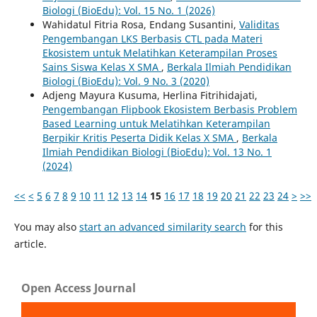
Biologi (BioEdu): Vol. 15 No. 1 (2026)
Wahidatul Fitria Rosa, Endang Susantini,
Validitas
Pengembangan LKS Berbasis CTL pada Materi
Ekosistem untuk Melatihkan Keterampilan Proses
Sains Siswa Kelas X SMA
,
Berkala Ilmiah Pendidikan
Biologi (BioEdu): Vol. 9 No. 3 (2020)
Adjeng Mayura Kusuma, Herlina Fitrihidajati,
Pengembangan Flipbook Ekosistem Berbasis Problem
Based Learning untuk Melatihkan Keterampilan
Berpikir Kritis Peserta Didik Kelas X SMA
,
Berkala
Ilmiah Pendidikan Biologi (BioEdu): Vol. 13 No. 1
(2024)
<<
<
5
6
7
8
9
10
11
12
13
14
15
16
17
18
19
20
21
22
23
24
>
>>
You may also
start an advanced similarity search
for this
article.
Open Access Journal