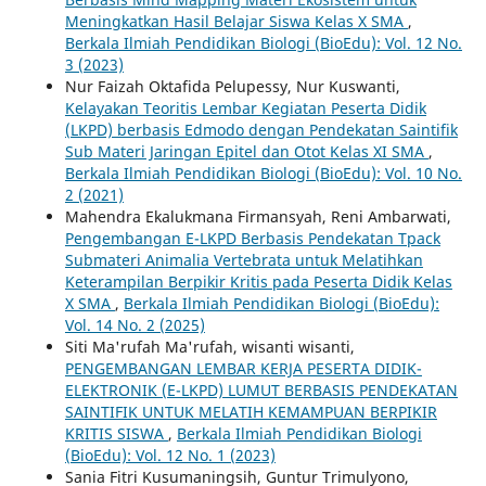
Meningkatkan Hasil Belajar Siswa Kelas X SMA
,
Berkala Ilmiah Pendidikan Biologi (BioEdu): Vol. 12 No.
3 (2023)
Nur Faizah Oktafida Pelupessy, Nur Kuswanti,
Kelayakan Teoritis Lembar Kegiatan Peserta Didik
(LKPD) berbasis Edmodo dengan Pendekatan Saintifik
Sub Materi Jaringan Epitel dan Otot Kelas XI SMA
,
Berkala Ilmiah Pendidikan Biologi (BioEdu): Vol. 10 No.
2 (2021)
Mahendra Ekalukmana Firmansyah, Reni Ambarwati,
Pengembangan E-LKPD Berbasis Pendekatan Tpack
Submateri Animalia Vertebrata untuk Melatihkan
Keterampilan Berpikir Kritis pada Peserta Didik Kelas
X SMA
,
Berkala Ilmiah Pendidikan Biologi (BioEdu):
Vol. 14 No. 2 (2025)
Siti Ma'rufah Ma'rufah, wisanti wisanti,
PENGEMBANGAN LEMBAR KERJA PESERTA DIDIK-
ELEKTRONIK (E-LKPD) LUMUT BERBASIS PENDEKATAN
SAINTIFIK UNTUK MELATIH KEMAMPUAN BERPIKIR
KRITIS SISWA
,
Berkala Ilmiah Pendidikan Biologi
(BioEdu): Vol. 12 No. 1 (2023)
Sania Fitri Kusumaningsih, Guntur Trimulyono,