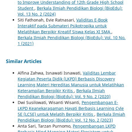
to Improve Understanding of 12th Grade High School
Student
,
Berkala Ilmiah Pendidikan Biologi (BioEdu):
Vol. 13 No. 2 (2024)
Siti Fathonah, Evie Ratnasari,
Validitas E-Book
Interaktif pada Submateri Psikotropika untuk
Melatihkan Berpikir Kreatif Siswa Kelas XI SMA
,
Berkala Ilmiah Pendidikan Biologi (BioEdu): Vol. 10 No.
1 (2021)
Similar Articles
Alfina Zahwa, Isnawati Isnawati,
Validitas Lembar
Kegiatan Peserta Didik (LKPD) Berbasis Discovery
Learning Materi Hereditas Manusia untuk Melatihkan
Keterampilan Berpikir Kritis
,
Berkala Ilmiah
Pendidikan Biologi (BioEdu): Vol. 9 No. 2 (2020)
Dwi Susilowati, Wisanti Wisanti,
Pengembangan E-
LKPD Keanekaragaman Hayati Berbasis Learning Cyle
5E (LC5E) untuk Melatih Berpikir Kritis
,
Berkala Ilmiah
Pendidikan Biologi (BioEdu): Vol. 12 No. 2 (2023)
Anta Sari, Tarzan Purnomo,
Pengembangan LKPD
Berbasis Mind Mapping Materi Ekosistem untuk