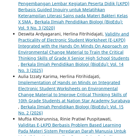
Pengembangan Lembar Kegiatan Peserta Didik (LKPD)
Berbasis Guided Inquiry untuk Melatihkan
Keterampilan Literasi Sains pada Materi Bakteri Kelas
X SMA
,
Berkala Ilmiah Pendidikan Biologi (BioEdu):
Vol. 9 No. 3 (2020)
Deswita Ardyagarani, Herlina Fitrihidajati,
Validity and
Practicality of Electronic Student Worksheet (E-LKPD)
Integrated with the Hands On Minds On Approach on
Environmental Change Material to Train the Critical
Thinking Skills of Grade X Senior High School Students
,
Berkala Ilmiah Pendidikan Biologi (BioEdu): Vol. 14
No. 3 (2025)
Aulia Izzaty Karima, Herlina Fitrihidajati,
Implementation of Hands on Minds on Integrated
Electronic Student Worksheets on Environmental
Change Material to Improve Critical Thinking Skills of
10th Grade Students at Nation Star Academy Surabaya
,
Berkala Ilmiah Pendidikan Biologi (BioEdu): Vol. 15
No. 2 (2026)
Muftia Khoirunnisa, Rinie Pratiwi Puspitawati,
Validitas E-LKPD Berbasis Problem Based Learning
Pada Materi Sistem Peredaran Darah Manusia Untuk