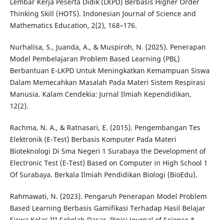
Lembar Kerja Peserta Didik (LKPD) Berbasis Higher Order
Thinking Skill (HOTS). Indonesian Journal of Science and
Mathematics Education, 2(2), 168–176.
Nurhalisa, S., Juanda, A., & Muspiroh, N. (2025). Penerapan
Model Pembelajaran Problem Based Learning (PBL)
Berbantuan E-LKPD Untuk Meningkatkan Kemampuan Siswa
Dalam Memecahkan Masalah Pada Materi Sistem Respirasi
Manusia. Kalam Cendekia: Jurnal Ilmiah Kependidikan,
12(2).
Rachma, N. A., & Ratnasari, E. (2015). Pengembangan Tes
Elektronik (E-Test) Berbasis Komputer Pada Materi
Bioteknologi Di Sma Negeri 1 Surabaya the Development of
Electronic Test (E-Test) Based on Computer in High School 1
Of Surabaya. Berkala Ilmiah Pendidikan Biologi (BioEdu).
Rahmawati, N. (2023). Pengaruh Penerapan Model Problem
Based Learning Berbasis Gamifikasi Terhadap Hasil Belajar
Siswa Kelas III Sekolah Dasar. Pinisi Journal of Science &