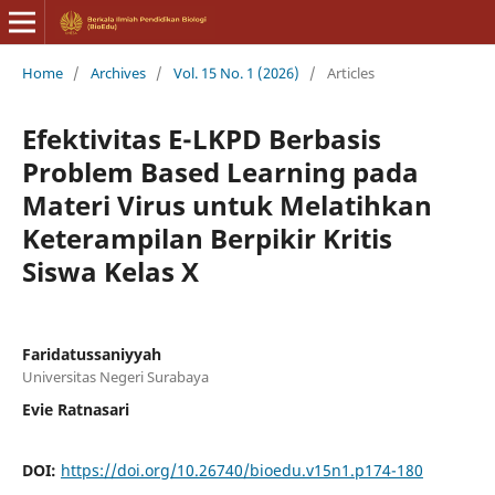
Home
/
Archives
/
Vol. 15 No. 1 (2026)
/
Articles
Efektivitas E-LKPD Berbasis
Problem Based Learning pada
Materi Virus untuk Melatihkan
Keterampilan Berpikir Kritis
Siswa Kelas X
Faridatussaniyyah
Universitas Negeri Surabaya
Evie Ratnasari
DOI:
https://doi.org/10.26740/bioedu.v15n1.p174-180