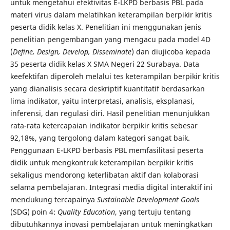
untuk mengetahui efektivitas E-LKPD berbasis PBL pada
materi virus dalam melatihkan keterampilan berpikir kritis
peserta didik kelas X. Penelitian ini menggunakan jenis
penelitian pengembangan yang mengacu pada model 4D
(
Define, Design, Develop, Disseminate
) dan diujicoba kepada
35 peserta didik kelas X SMA Negeri 22 Surabaya. Data
keefektifan diperoleh melalui tes keterampilan berpikir kritis
yang dianalisis secara deskriptif kuantitatif berdasarkan
lima indikator, yaitu interpretasi, analisis, eksplanasi,
inferensi, dan regulasi diri. Hasil penelitian menunjukkan
rata-rata ketercapaian indikator berpikir kritis sebesar
92,18%, yang tergolong dalam kategori sangat baik.
Penggunaan E-LKPD berbasis PBL memfasilitasi peserta
didik untuk mengkontruk keterampilan berpikir kritis
sekaligus mendorong keterlibatan aktif dan kolaborasi
selama pembelajaran. Integrasi media digital interaktif ini
mendukung tercapainya
Sustainable Development Goals
(SDG) poin 4:
Quality Education
, yang tertuju tentang
dibutuhkannya inovasi pembelajaran untuk meningkatkan