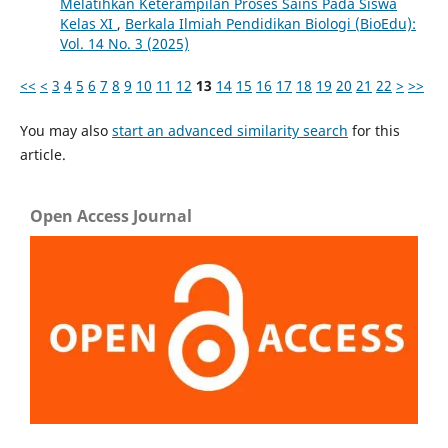
Melatihkan Keterampilan Proses Sains Pada Siswa
Kelas XI
,
Berkala Ilmiah Pendidikan Biologi (BioEdu):
Vol. 14 No. 3 (2025)
<<
<
3
4
5
6
7
8
9
10
11
12
13
14
15
16
17
18
19
20
21
22
>
>>
You may also
start an advanced similarity search
for this
article.
Open Access Journal