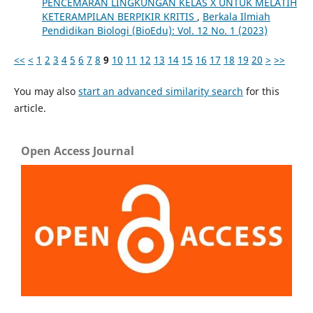
PENCEMARAN LINGKUNGAN KELAS X UNTUK MELATIH
KETERAMPILAN BERPIKIR KRITIS
,
Berkala Ilmiah
Pendidikan Biologi (BioEdu): Vol. 12 No. 1 (2023)
<<
<
1
2
3
4
5
6
7
8
9
10
11
12
13
14
15
16
17
18
19
20
>
>>
You may also
start an advanced similarity search
for this
article.
Open Access Journal