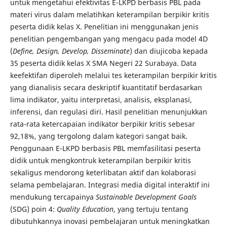
untuk mengetahui efektivitas E-LKPD berbasis PBL pada
materi virus dalam melatihkan keterampilan berpikir kritis
peserta didik kelas X. Penelitian ini menggunakan jenis
penelitian pengembangan yang mengacu pada model 4D
(
Define, Design, Develop, Disseminate
) dan diujicoba kepada
35 peserta didik kelas X SMA Negeri 22 Surabaya. Data
keefektifan diperoleh melalui tes keterampilan berpikir kritis
yang dianalisis secara deskriptif kuantitatif berdasarkan
lima indikator, yaitu interpretasi, analisis, eksplanasi,
inferensi, dan regulasi diri. Hasil penelitian menunjukkan
rata-rata ketercapaian indikator berpikir kritis sebesar
92,18%, yang tergolong dalam kategori sangat baik.
Penggunaan E-LKPD berbasis PBL memfasilitasi peserta
didik untuk mengkontruk keterampilan berpikir kritis
sekaligus mendorong keterlibatan aktif dan kolaborasi
selama pembelajaran. Integrasi media digital interaktif ini
mendukung tercapainya
Sustainable Development Goals
(SDG) poin 4:
Quality Education
, yang tertuju tentang
dibutuhkannya inovasi pembelajaran untuk meningkatkan