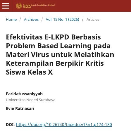
Home
/
Archives
/
Vol. 15 No. 1 (2026)
/
Articles
Efektivitas E-LKPD Berbasis
Problem Based Learning pada
Materi Virus untuk Melatihkan
Keterampilan Berpikir Kritis
Siswa Kelas X
Faridatussaniyyah
Universitas Negeri Surabaya
Evie Ratnasari
DOI:
https://doi.org/10.26740/bioedu.v15n1.p174-180