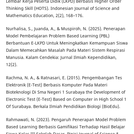
Lembar Kerja Peserta Didik (LKPD) Berbasis Higher Order
Thinking Skill (HOTS). Indonesian Journal of Science and
Mathematics Education, 2(2), 168–176.
Nurhalisa, S., Juanda, A., & Muspiroh, N. (2025). Penerapan
Model Pembelajaran Problem Based Learning (PBL)
Berbantuan E-LKPD Untuk Meningkatkan Kemampuan Siswa
Dalam Memecahkan Masalah Pada Materi Sistem Respirasi
Manusia. Kalam Cendekia: Jurnal Ilmiah Kependidikan,
12(2).
Rachma, N. A., & Ratnasari, E. (2015). Pengembangan Tes
Elektronik (E-Test) Berbasis Komputer Pada Materi
Bioteknologi Di Sma Negeri 1 Surabaya the Development of
Electronic Test (E-Test) Based on Computer in High School 1
Of Surabaya. Berkala Ilmiah Pendidikan Biologi (BioEdu).
Rahmawati, N. (2023). Pengaruh Penerapan Model Problem
Based Learning Berbasis Gamifikasi Terhadap Hasil Belajar
Siswa Kelas III Sekolah Dasar. Pinisi Journal of Science &