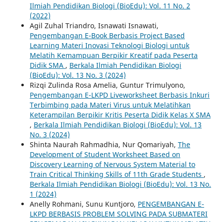
Ilmiah Pendidikan Biologi (BioEdu): Vol. 11 No. 2
(2022)
Agil Zuhal Triandro, Isnawati Isnawati,
Pengembangan E-Book Berbasis Project Based
Learning Materi Inovasi Teknologi Biologi untuk
Melatih Kemampuan Berpikir Kreatif pada Peserta
Didik SMA
,
Berkala Ilmiah Pendidikan Biologi
(BioEdu): Vol. 13 No. 3 (2024)
Rizqi Zulinda Rosa Amelia, Guntur Trimulyono,
Pengembangan E-LKPD Liveworksheet Berbasis Inkuri
Terbimbing pada Materi Virus untuk Melatihkan
Keterampilan Berpikir Kritis Peserta Didik Kelas X SMA
,
Berkala Ilmiah Pendidikan Biologi (BioEdu): Vol. 13
No. 3 (2024)
Shinta Naurah Rahmadhia, Nur Qomariyah,
The
Development of Student Worksheet Based on
Discovery Learning of Nervous System Material to
Train Critical Thinking Skills of 11th Grade Students
,
Berkala Ilmiah Pendidikan Biologi (BioEdu): Vol. 13 No.
1 (2024)
Anelly Rohmani, Sunu Kuntjoro,
PENGEMBANGAN E-
LKPD BERBASIS PROBLEM SOLVING PADA SUBMATERI