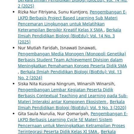
2 (2025)
Rizka Nur Fitriyana, Sunu Kuntjoro,
Pengembangan E-
LKPD Berbasis Project Based Learning Sub Materi
Pencemaran Lingkungan untuk Melatihkan
Keterampilan Berpikir Kreatif Kelas X SMA
,
Berkala
Ilmiah Pendidikan Biologi (BioEdu): Vol. 14 No. 3
(2025)
Nur Mutiah Faridah, Isnawati Isnawati,
Pengembangan Media Monogen (Monopoli Genetika)
Berbasis Student Team Achievement Division dalam
Meningkatkan Pemahaman Konsep Peserta Didik SMA
,
Berkala Ilmiah Pendidikan Biologi (BioEdu): Vol. 13
No. 2 (2024)
Siska Nita Kusuma Ningrum, Winarsih Winarsih,
Pengembangan Lembar Kegiatan Peserta Didik
Berbasis Contextual Teaching and Learning pada Sub-
Materi Interaksi antar Komponen Ekosistem
,
Berkala
Ilmiah Pendidikan Biologi (BioEdu): Vol. 9 No. 3 (2020)
Gita Saula Nurulia, Nur Qomariyah,
Pengembangan E-
LKPD Berbasis Learning Cycle 5E Materi Sistem
Pencernaan untuk Meningkatkan Ketrampilan Proses
Terintegrasi Peserta Didik Kelas XI SMA
,
Berkala