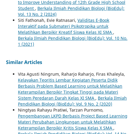
to Improve Understanding of 12th Grade High School
Student
,
Berkala Ilmiah Pendidikan Biologi (BioEdu):
Vol. 13 No. 2 (2024)
Siti Fathonah, Evie Ratnasari,
Validitas E-Book
Interaktif pada Submateri Psikotropika untuk
Melatihkan Berpikir Kreatif Siswa Kelas XI SMA
,
Berkala Ilmiah Pendidikan Biologi (BioEdu): Vol. 10 No.
1 (2021)
Similar Articles
Vita Agusti Ningrum, Raharjo Raharjo, Firas Khaleyla,
Kelayakan Teoritis Lembar Kegiatan Peserta Didik
Berbasis Problem Based Learning untuk Melatihkan
Keterampilan Berpikir Tingkat Tinggi pada Materi
Sistem Peredaran Darah Kelas XI SMA
,
Berkala Ilmiah
Pendidikan Biologi (BioEdu): Vol. 9 No. 2 (2020)
Ningtyas Rahayu Pratiwi, Tarzan Purnomo,
Pengembangan LKPD Berbasis Project Based Learning
Materi Perubahan Lingkungan untuk Melatihkan
Keterampilan Berpikir Kritis Siswa Kelas X SMA
,
Berkala Ilmiah Pendidikan Biologi (BioEdu): Vol. 14 No.