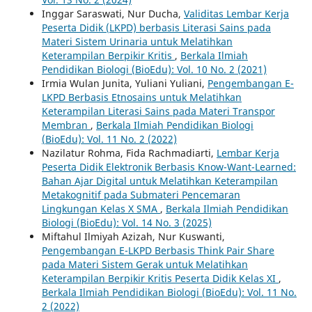
Inggar Saraswati, Nur Ducha,
Validitas Lembar Kerja
Peserta Didik (LKPD) berbasis Literasi Sains pada
Materi Sistem Urinaria untuk Melatihkan
Keterampilan Berpikir Kritis
,
Berkala Ilmiah
Pendidikan Biologi (BioEdu): Vol. 10 No. 2 (2021)
Irmia Wulan Junita, Yuliani Yuliani,
Pengembangan E-
LKPD Berbasis Etnosains untuk Melatihkan
Keterampilan Literasi Sains pada Materi Transpor
Membran
,
Berkala Ilmiah Pendidikan Biologi
(BioEdu): Vol. 11 No. 2 (2022)
Nazilatur Rohma, Fida Rachmadiarti,
Lembar Kerja
Peserta Didik Elektronik Berbasis Know-Want-Learned:
Bahan Ajar Digital untuk Melatihkan Keterampilan
Metakognitif pada Submateri Pencemaran
Lingkungan Kelas X SMA
,
Berkala Ilmiah Pendidikan
Biologi (BioEdu): Vol. 14 No. 3 (2025)
Miftahul Ilmiyah Azizah, Nur Kuswanti,
Pengembangan E-LKPD Berbasis Think Pair Share
pada Materi Sistem Gerak untuk Melatihkan
Keterampilan Berpikir Kritis Peserta Didik Kelas XI
,
Berkala Ilmiah Pendidikan Biologi (BioEdu): Vol. 11 No.
2 (2022)