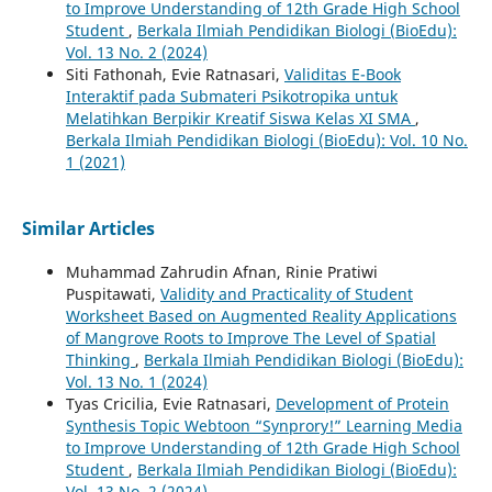
to Improve Understanding of 12th Grade High School
Student
,
Berkala Ilmiah Pendidikan Biologi (BioEdu):
Vol. 13 No. 2 (2024)
Siti Fathonah, Evie Ratnasari,
Validitas E-Book
Interaktif pada Submateri Psikotropika untuk
Melatihkan Berpikir Kreatif Siswa Kelas XI SMA
,
Berkala Ilmiah Pendidikan Biologi (BioEdu): Vol. 10 No.
1 (2021)
Similar Articles
Muhammad Zahrudin Afnan, Rinie Pratiwi
Puspitawati,
Validity and Practicality of Student
Worksheet Based on Augmented Reality Applications
of Mangrove Roots to Improve The Level of Spatial
Thinking
,
Berkala Ilmiah Pendidikan Biologi (BioEdu):
Vol. 13 No. 1 (2024)
Tyas Cricilia, Evie Ratnasari,
Development of Protein
Synthesis Topic Webtoon “Synprory!” Learning Media
to Improve Understanding of 12th Grade High School
Student
,
Berkala Ilmiah Pendidikan Biologi (BioEdu):
Vol. 13 No. 2 (2024)