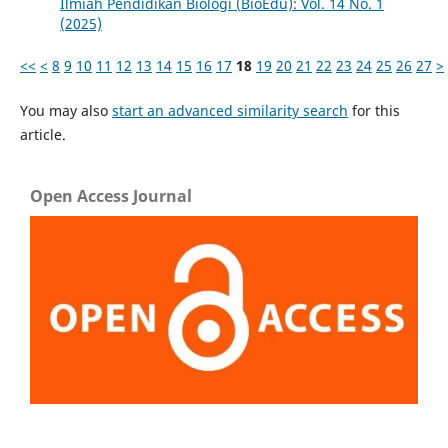
Ilmiah Pendidikan Biologi (BioEdu): Vol. 14 No. 1
(2025)
<<
<
8
9
10
11
12
13
14
15
16
17
18
19
20
21
22
23
24
25
26
27
>
You may also
start an advanced similarity search
for this
article.
Open Access Journal