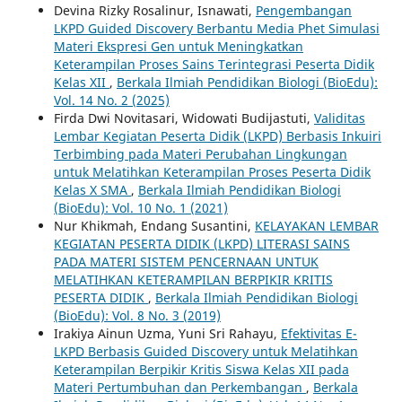
Devina Rizky Rosalinur, Isnawati,
Pengembangan
LKPD Guided Discovery Berbantu Media Phet Simulasi
Materi Ekspresi Gen untuk Meningkatkan
Keterampilan Proses Sains Terintegrasi Peserta Didik
Kelas XII
,
Berkala Ilmiah Pendidikan Biologi (BioEdu):
Vol. 14 No. 2 (2025)
Firda Dwi Novitasari, Widowati Budijastuti,
Validitas
Lembar Kegiatan Peserta Didik (LKPD) Berbasis Inkuiri
Terbimbing pada Materi Perubahan Lingkungan
untuk Melatihkan Keterampilan Proses Peserta Didik
Kelas X SMA
,
Berkala Ilmiah Pendidikan Biologi
(BioEdu): Vol. 10 No. 1 (2021)
Nur Khikmah, Endang Susantini,
KELAYAKAN LEMBAR
KEGIATAN PESERTA DIDIK (LKPD) LITERASI SAINS
PADA MATERI SISTEM PENCERNAAN UNTUK
MELATIHKAN KETERAMPILAN BERPIKIR KRITIS
PESERTA DIDIK
,
Berkala Ilmiah Pendidikan Biologi
(BioEdu): Vol. 8 No. 3 (2019)
Irakiya Ainun Uzma, Yuni Sri Rahayu,
Efektivitas E-
LKPD Berbasis Guided Discovery untuk Melatihkan
Keterampilan Berpikir Kritis Siswa Kelas XII pada
Materi Pertumbuhan dan Perkembangan
,
Berkala