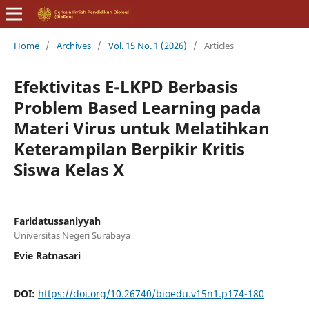
Home
/
Archives
/
Vol. 15 No. 1 (2026)
/
Articles
Efektivitas E-LKPD Berbasis
Problem Based Learning pada
Materi Virus untuk Melatihkan
Keterampilan Berpikir Kritis
Siswa Kelas X
Faridatussaniyyah
Universitas Negeri Surabaya
Evie Ratnasari
DOI:
https://doi.org/10.26740/bioedu.v15n1.p174-180