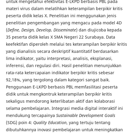
untuk mengetahui efektivitas E-LKPD berbasis PBL pada
materi virus dalam melatihkan keterampilan berpikir kritis
peserta didik kelas X. Penelitian ini menggunakan jenis
penelitian pengembangan yang mengacu pada model 4D
(
Define, Design, Develop, Disseminate
) dan diujicoba kepada
35 peserta didik kelas X SMA Negeri 22 Surabaya. Data
keefektifan diperoleh melalui tes keterampilan berpikir kritis
yang dianalisis secara deskriptif kuantitatif berdasarkan
lima indikator, yaitu interpretasi, analisis, eksplanasi,
inferensi, dan regulasi diri. Hasil penelitian menunjukkan
rata-rata ketercapaian indikator berpikir kritis sebesar
92,18%, yang tergolong dalam kategori sangat baik.
Penggunaan E-LKPD berbasis PBL memfasilitasi peserta
didik untuk mengkontruk keterampilan berpikir kritis
sekaligus mendorong keterlibatan aktif dan kolaborasi
selama pembelajaran. Integrasi media digital interaktif ini
mendukung tercapainya
Sustainable Development Goals
(SDG) poin 4:
Quality Education
, yang tertuju tentang
dibutuhkannya inovasi pembelajaran untuk meningkatkan