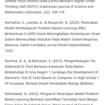
Lembar Kerja Peserta Didik (LKPD) Berbasis Higher Order
Thinking Skill (HOTS). Indonesian Journal of Science and
Mathematics Education, 2(2), 168–176.
Nurhalisa, S., Juanda, A., & Muspiroh, N. (2025). Penerapan
Model Pembelajaran Problem Based Learning (PBL)
Berbantuan E-LKPD Untuk Meningkatkan Kemampuan Siswa
Dalam Memecahkan Masalah Pada Materi Sistem Respirasi
Manusia. Kalam Cendekia: Jurnal Ilmiah Kependidikan,
12(2).
Rachma, N. A., & Ratnasari, E. (2015). Pengembangan Tes
Elektronik (E-Test) Berbasis Komputer Pada Materi
Bioteknologi Di Sma Negeri 1 Surabaya the Development of
Electronic Test (E-Test) Based on Computer in High School 1
Of Surabaya. Berkala Ilmiah Pendidikan Biologi (BioEdu).
Rahmawati, N. (2023). Pengaruh Penerapan Model Problem
Based Learning Berbasis Gamifikasi Terhadap Hasil Belajar
Siswa Kelas III Sekolah Dasar. Pinisi Journal of Science &