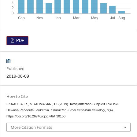
PDF
Published
2019-08-09
How to Cite
EKA AULIA, R., & RAHMASARI, D. (2019). Kesejahteraan Subjektif Laki-laki
Dewasa Penderita Leukemia.
Character Jurnal Penelitian Psikologi
,
6
(4).
https://doi.org/10.26740/cjpp.v6i4.30156
More Citation Formats