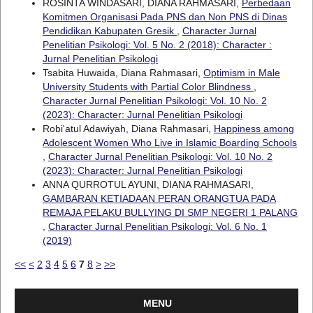
ROSINTA WINDASARI, DIANA RAHMASARI,
Perbedaan
Komitmen Organisasi Pada PNS dan Non PNS di Dinas
Pendidikan Kabupaten Gresik
,
Character Jurnal
Penelitian Psikologi: Vol. 5 No. 2 (2018): Character :
Jurnal Penelitian Psikologi
Tsabita Huwaida, Diana Rahmasari,
Optimism in Male
University Students with Partial Color Blindness
,
Character Jurnal Penelitian Psikologi: Vol. 10 No. 2
(2023): Character: Jurnal Penelitian Psikologi
Robi'atul Adawiyah, Diana Rahmasari,
Happiness among
Adolescent Women Who Live in Islamic Boarding Schools
,
Character Jurnal Penelitian Psikologi: Vol. 10 No. 2
(2023): Character: Jurnal Penelitian Psikologi
ANNA QURROTUL AYUNI, DIANA RAHMASARI,
GAMBARAN KETIADAAN PERAN ORANGTUA PADA
REMAJA PELAKU BULLYING DI SMP NEGERI 1 PALANG
,
Character Jurnal Penelitian Psikologi: Vol. 6 No. 1
(2019)
<<
<
2
3
4
5
6
7
8
>
>>
MENU