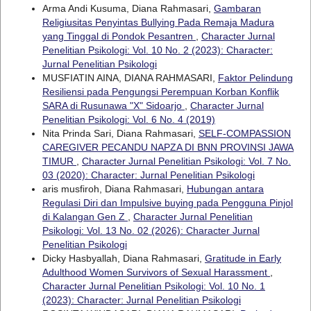
Arma Andi Kusuma, Diana Rahmasari,
Gambaran
Religiusitas Penyintas Bullying Pada Remaja Madura
yang Tinggal di Pondok Pesantren
,
Character Jurnal
Penelitian Psikologi: Vol. 10 No. 2 (2023): Character:
Jurnal Penelitian Psikologi
MUSFIATIN AINA, DIANA RAHMASARI,
Faktor Pelindung
Resiliensi pada Pengungsi Perempuan Korban Konflik
SARA di Rusunawa "X" Sidoarjo
,
Character Jurnal
Penelitian Psikologi: Vol. 6 No. 4 (2019)
Nita Prinda Sari, Diana Rahmasari,
SELF-COMPASSION
CAREGIVER PECANDU NAPZA DI BNN PROVINSI JAWA
TIMUR
,
Character Jurnal Penelitian Psikologi: Vol. 7 No.
03 (2020): Character: Jurnal Penelitian Psikologi
aris musfiroh, Diana Rahmasari,
Hubungan antara
Regulasi Diri dan Impulsive buying pada Pengguna Pinjol
di Kalangan Gen Z
,
Character Jurnal Penelitian
Psikologi: Vol. 13 No. 02 (2026): Character Jurnal
Penelitian Psikologi
Dicky Hasbyallah, Diana Rahmasari,
Gratitude in Early
Adulthood Women Survivors of Sexual Harassment
,
Character Jurnal Penelitian Psikologi: Vol. 10 No. 1
(2023): Character: Jurnal Penelitian Psikologi