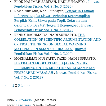
ELOK HALIMAH SADIYAH, NADI SUPRAPTO,
,
Inovasi
Pendidikan Fisika: Vol. 9 No. 3 (2020)
Novia Nur Aini, Nadi Suprapto,
Pengaruh Latihan
Inferensi Logika Siswa Terhadap Keterampilan
Berpikir Kritis Siswa pada ‎Topik Getaran dan
Gelombang Di SMP Negeri 1 Bojonegoro
,
Inovasi
Pendidikan Fisika: Vol. 1 No. 1 (2012)
RENNY RACHMATYA, NADI SUPRAPTO,
THE
CORRELATION OF SCIENTIFIC ARGUMENTATION AND
CRITICAL THINKING ON GLOBAL WARMING
MATERIALS IN SMAN 19 SURABAYA
,
Inovasi
Pendidikan Fisika: Vol. 9 No. 2 (2020)
MOKHAMMAT MUSYAFFA YAZID, NADI SUPRAPTO,
PENERAPAN MODEL PEMBELAJARAN INKUIRI
TERBIMBING UNTUK MELATIHKAN KEMAMPUAN
PEMECAHAN MASALAH
,
Inovasi Pendidikan Fisika:
Vol. 7 No. 2 (2018)
<<
<
1
2
3
4
>
>>
ISSN
2302-4496
(Media Cetak)
ISSN
2830-3881
(Media Online)