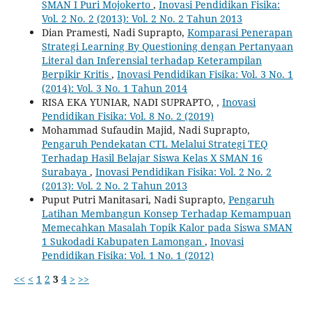
SMAN I Puri Mojokerto
,
Inovasi Pendidikan Fisika:
Vol. 2 No. 2 (2013): Vol. 2 No. 2 Tahun 2013
Dian Pramesti, Nadi Suprapto,
Komparasi Penerapan
Strategi Learning By Questioning dengan Pertanyaan
Literal dan Inferensial terhadap Keterampilan
Berpikir Kritis
,
Inovasi Pendidikan Fisika: Vol. 3 No. 1
(2014): Vol. 3 No. 1 Tahun 2014
RISA EKA YUNIAR, NADI SUPRAPTO,
,
Inovasi
Pendidikan Fisika: Vol. 8 No. 2 (2019)
Mohammad Sufaudin Majid, Nadi Suprapto,
Pengaruh Pendekatan CTL Melalui Strategi TEQ
Terhadap Hasil Belajar Siswa Kelas X SMAN ‎‎16
Surabaya‎
,
Inovasi Pendidikan Fisika: Vol. 2 No. 2
(2013): Vol. 2 No. 2 Tahun 2013
Puput Putri Manitasari, Nadi Suprapto,
Pengaruh
Latihan Membangun Konsep Terhadap Kemampuan
Memecahkan Masalah Topik Kalor ‎pada Siswa SMAN
1 Sukodadi Kabupaten Lamongan‎
,
Inovasi
Pendidikan Fisika: Vol. 1 No. 1 (2012)
<<
<
1
2
3
4
>
>>