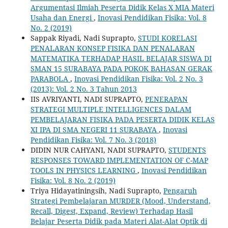
Argumentasi Ilmiah Peserta Didik Kelas X MIA Materi
Usaha dan Energi
,
Inovasi Pendidikan Fisika: Vol. 8
No. 2 (2019)
Sappak Riyadi, Nadi Suprapto,
STUDI KORELASI
PENALARAN KONSEP FISIKA DAN PENALARAN
MATEMATIKA TERHADAP HASIL BELAJAR SISWA DI
SMAN 15 SURABAYA PADA POKOK BAHASAN GERAK
PARABOLA
,
Inovasi Pendidikan Fisika: Vol. 2 No. 3
(2013): Vol. 2 No. 3 Tahun 2013
IIS AVRIYANTI, NADI SUPRAPTO,
PENERAPAN
STRATEGI MULTIPLE INTELLIGENCES DALAM
PEMBELAJARAN FISIKA PADA PESERTA DIDIK KELAS
XI IPA DI SMA NEGERI 11 SURABAYA
,
Inovasi
Pendidikan Fisika: Vol. 7 No. 3 (2018)
DIDIN NUR CAHYANI, NADI SUPRAPTO,
STUDENTS
RESPONSES TOWARD IMPLEMENTATION OF C-MAP
TOOLS IN PHYSICS LEARNING
,
Inovasi Pendidikan
Fisika: Vol. 8 No. 2 (2019)
Triya Hidayatiningsih, Nadi Suprapto,
Pengaruh
Strategi Pembelajaran MURDER (Mood, Understand,
Recall, Digest, Expand, Review) ‎Terhadap Hasil
Belajar Peserta Didik pada Materi Alat-Alat Optik di