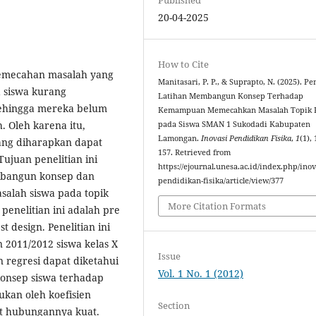
20-04-2025
How to Cite
 pemecahan masalah yang
Manitasari, P. P., & Suprapto, N. (2025). P
 siswa kurang
Latihan Membangun Konsep Terhadap
sehingga mereka belum
Kemampuan Memecahkan Masalah Topik 
 Oleh karena itu,
‎pada Siswa SMAN 1 Sukodadi Kabupaten
Lamongan‎.
Inovasi Pendidikan Fisika
,
1
(1),
ng diharapkan dapat
157. Retrieved from
juan penelitian ini
https://ejournal.unesa.ac.id/index.php/inov
mbangun konsep dan
pendidikan-fisika/article/view/377
lah siswa pada topik
More Citation Formats
enelitian ini adalah pre
t design. Penelitian ini
 2011/2012 siswa kelas X
Issue
an regresi dapat diketahui
Vol. 1 No. 1 (2012)
onsep siswa terhadap
kan oleh koefisien
Section
at hubungannya kuat.