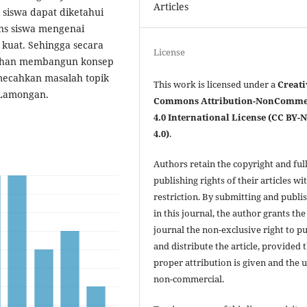
Articles
h siswa dapat diketahui
ns siswa mengenai
kuat. Sehingga secara
License
tihan membangun konsep
ecahkan masalah topik
This work is licensed under a
Creati
 Lamongan.
Commons Attribution-NonComme
4.0 International License (CC BY-
4.0)
.
Authors retain the copyright and ful
publishing rights of their articles wi
restriction. By submitting and publi
in this journal, the author grants the
journal the non-exclusive right to p
and distribute the article, provided 
proper attribution is given and the u
non-commercial.