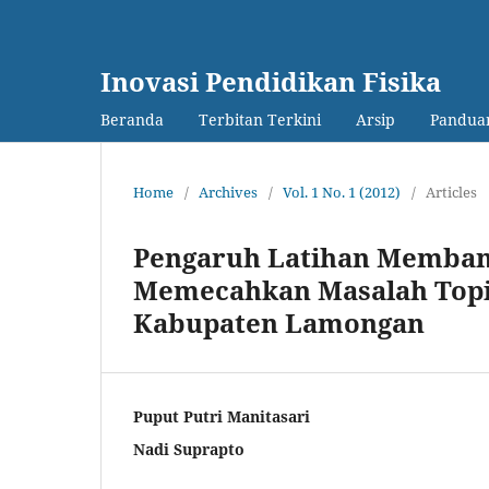
Inovasi Pendidikan Fisika
Beranda
Terbitan Terkini
Arsip
Panduan
Home
/
Archives
/
Vol. 1 No. 1 (2012)
/
Articles
Pengaruh Latihan Memba
Memecahkan Masalah Topik
Kabupaten Lamongan‎
Puput Putri Manitasari
Nadi Suprapto