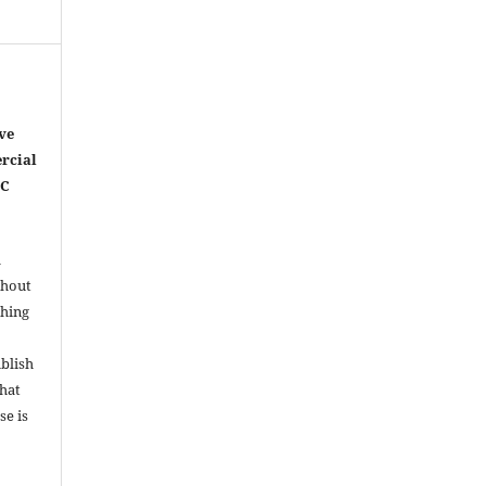
ve
rcial
NC
l
thout
shing
ublish
that
se is