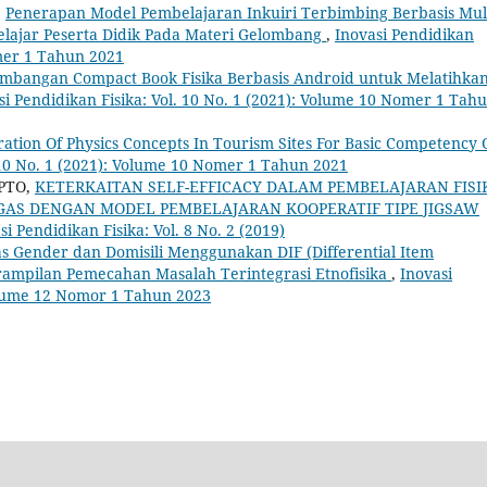
,
Penerapan Model Pembelajaran Inkuiri Terbimbing Berbasis Mul
elajar Peserta Didik Pada Materi Gelombang
,
Inovasi Pendidikan
omer 1 Tahun 2021
mbangan Compact Book Fisika Berbasis Android untuk Melatihka
si Pendidikan Fisika: Vol. 10 No. 1 (2021): Volume 10 Nomer 1 Tah
ration Of Physics Concepts In Tourism Sites For Basic Competency 
. 10 No. 1 (2021): Volume 10 Nomer 1 Tahun 2021
PTO,
KETERKAITAN SELF-EFFICACY DALAM PEMBELAJARAN FISI
 GAS DENGAN MODEL PEMBELAJARAN KOOPERATIF TIPE JIGSAW
si Pendidikan Fisika: Vol. 8 No. 2 (2019)
as Gender dan Domisili Menggunakan DIF (Differential Item
erampilan Pemecahan Masalah Terintegrasi Etnofisika
,
Inovasi
Volume 12 Nomor 1 Tahun 2023