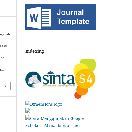
engaruh
Kalor
Indexing
 153–
asi-