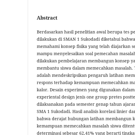
Abstract
Berdasarkan hasil penelitian awal berupa tes
dilakukan di SMAN 1 Sukodadi diketahui bahwa
memahami konsep fisika yang telah diajarkan 
mampu menyelesaikan soal pemecahan masalah.
dilakukan pembelajaran membangun konsep ya
membantu siswa dalam memecahkan masalah. Tu
adalah mendeskripsikan pengaruh latihan me
respons terhadap kemampuan memecahkan masa
kalor. Desain experimen yang digunakan dalam p
experiental design jenis one group pretes posttes
dilaksanakan pada semester genap tahun ajaran
SMA 1 Sukodadi. Hasil analisis korelasi linier d
bahwa derajat hubungan latihan membangun k
kemampuan memecahkan masalah siswa ditentu
determinasi sebesar 62,41% yang berarti tingk