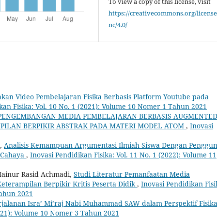
To view a copy of this license, visit
https://creativecommons.org/license
nc/4.0/
yakan Video Pembelajaran Fisika Berbasis Platform Youtube pada
kan Fisika: Vol. 10 No. 1 (2021): Volume 10 Nomer 1 Tahun 2021
PENGEMBANGAN MEDIA PEMBELAJARAN BERBASIS AUGMENTE
PILAN BERPIKIR ABSTRAK PADA MATERI MODEL ATOM
,
Inovasi
o,
Analisis Kemampuan Argumentasi Ilmiah Siswa Dengan Penggu
n Cahaya
,
Inovasi Pendidikan Fisika: Vol. 11 No. 1 (2022): Volume 11
 Hainur Rasid Achmadi,
Studi Literatur Pemanfaatan Media
terampilan Berpikir Kritis Peserta Didik
,
Inovasi Pendidikan Fisi
Tahun 2021
rjalanan Isra’ Mi’raj Nabi Muhammad SAW dalam Perspektif Fisik
(2021): Volume 10 Nomer 3 Tahun 2021