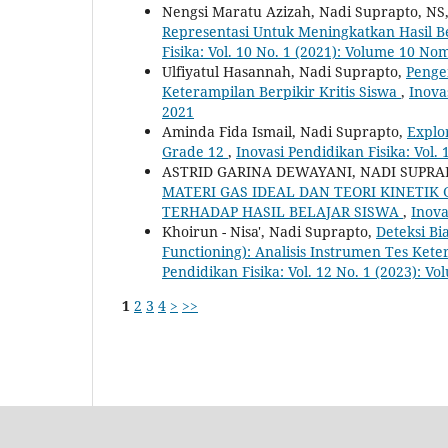
Nengsi Maratu Azizah, Nadi Suprapto, NS
Representasi Untuk Meningkatkan Hasil B
Fisika: Vol. 10 No. 1 (2021): Volume 10 N
Ulfiyatul Hasannah, Nadi Suprapto,
Penge
Keterampilan Berpikir Kritis Siswa
,
Inova
2021
Aminda Fida Ismail, Nadi Suprapto,
Explo
Grade 12
,
Inovasi Pendidikan Fisika: Vol
ASTRID GARINA DEWAYANI, NADI SUPRA
MATERI GAS IDEAL DAN TEORI KINETIK
TERHADAP HASIL BELAJAR SISWA
,
Inova
Khoirun - Nisa', Nadi Suprapto,
Deteksi Bi
Functioning): Analisis Instrumen Tes Ket
Pendidikan Fisika: Vol. 12 No. 1 (2023): 
1
2
3
4
>
>>