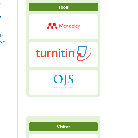
1
Tools
D
ta
 No.
Visitor