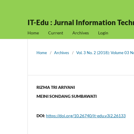
IT-Edu : Jurnal Information Tec
Home
Current
Archives
Login
Home
/
Archives
/
Vol. 3 No. 2 (2018): Volume 03 
RIZMA TRI ARIYANI
MEINI SONDANG SUMBAWATI
DOI:
https://doi.org/10.26740/it-edu.v3i2.26133