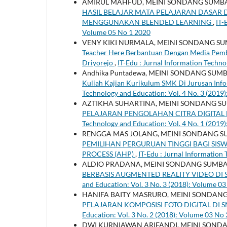
AMIRUL MAHFUD, MEINI SONDANG SUMB
HASIL BELAJAR MATA PELAJARAN DASAR 
MENGGUNAKAN BLENDED LEARNING
,
IT-
Volume 05 No 1 2020
VENY KIKI NURMALA, MEINI SONDANG S
Teacher Here Berbantuan Dengan Media Pemb
Driyorejo
,
IT-Edu : Jurnal Information Techno
Andhika Puntadewa, MEINI SONDANG SUM
Kuliah Kajian Kurikulum SMK Di Jurusan Info
Technology and Education: Vol. 4 No. 3 (2019
AZTIKHA SUHARTINA, MEINI SONDANG S
PELAJARAN PENGOLAHAN CITRA DIGITAL D
Technology and Education: Vol. 4 No. 1 (2019
RENGGA MAS JOLANG, MEINI SONDANG S
PEMILIHAN PERGURUAN TINGGI BAGI SIS
PROCESS (AHP)
,
IT-Edu : Jurnal Information
ALDIO PRADANA, MEINI SONDANG SUMBA
BERBASIS AUGMENTED REALITY VIDEO DI
and Education: Vol. 3 No. 3 (2018): Volume 0
HANIFA BAITY MASRURO, MEINI SONDAN
PELAJARAN KOMPOSISI FOTO DIGITAL DI 
Education: Vol. 3 No. 2 (2018): Volume 03 No
DWI KURNIAWAN ARIFANDI, MEINI SOND