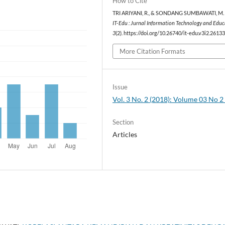
How to Cite
TRI ARIYANI, R., & SONDANG SUMBAWATI, M. 
IT-Edu : Jurnal Information Technology and Edu
3
(2). https://doi.org/10.26740/it-edu.v3i2.2613
More Citation Formats
Issue
Vol. 3 No. 2 (2018): Volume 03 No 
Section
Articles