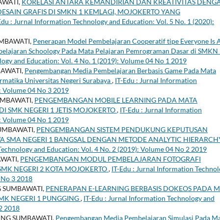
AWATI,
KORELASI ANTARA KEMANDIRIAN DAN KREATIVITAS DENG
DESAIN GRAFIS DI SMKN 1 KEMLAGI, MOJOKERTO YANG
Edu : Jurnal Information Technology and Education: Vol. 5 No. 1 (2020):
UMBAWATI,
Penerapan Model Pembelajaran Cooperatif tipe Everyone Is 
elajaran Schoology Pada Mata Pelajaran Pemrograman Dasar di SMKN
logy and Education: Vol. 4 No. 1 (2019): Volume 04 No 1 2019
BAWATI,
Pengembangan Media Pembelajaran Berbasis Game Pada Mata
rmatika Universitas Negeri Surabaya
,
IT-Edu : Jurnal Information
): Volume 04 No 3 2019
UMBAWATI,
PENGEMBANGAN MOBILE LEARNING PADA MATA
I SMK NEGERI 1 JETIS MOJOKERTO
,
IT-Edu : Jurnal Information
): Volume 04 No 1 2019
UMBAWATI,
PENGEMBANGAN SISTEM PENDUKUNG KEPUTUSAN
WA SMA NEGERI 1 BANGSAL DENGAN METODE ANALYTIC HIERARCH
 Technology and Education: Vol. 4 No. 2 (2019): Volume 04 No 2 2019
WATI,
PENGEMBANGAN MODUL PEMBELAJARAN FOTOGRAFI
 SMK NEGERI 2 KOTA MOJOKERTO
,
IT-Edu : Jurnal Information Techno
3 No 3 2018
G SUMBAWATI,
PENERAPAN E-LEARNING BERBASIS DOKEOS PADA 
SMK NEGERI 1 PUNGGING
,
IT-Edu : Jurnal Information Technology and
 2 2018
ANG SUMBAWATI,
Pengembangan Media Pembelajaran Simulasi Pada M