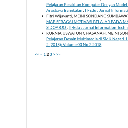
Pelajaran Perakitan Komputer Dengan Model
Arosbaya Bangkalan
,
IT-Edu : Jurnal Informa
Fitri Wijayanti, MEINI SONDANG SUMBAWA
MAP SEBAGAI MOTIVASI BELAJAR PADA M
SIDOARJO
,
IT-Edu : Jurnal Information Tech
KURNIA USWATUN CHASANAH, MEINI SO
Pelajaran Desain Multimedia di SMK Negeri 
2 (2018): Volume 03 No 2 2018
<<
<
1
2
3
>
>>