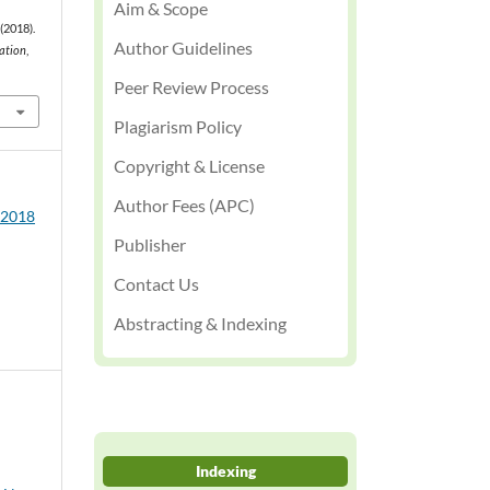
Aim & Scope
(2018).
Author Guidelines
cation
,
3
Peer Review Process
Plagiarism Policy
Copyright & License
Author Fees (APC)
2 2018
Publisher
Contact Us
Abstracting & Indexing
Indexing