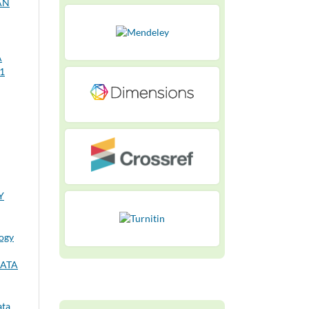
AN
A
 1
Y
logy
MATA
ata