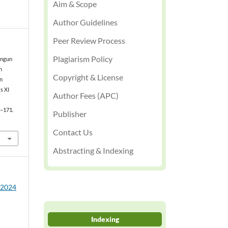
Aim & Scope
Author Guidelines
Peer Review Process
Plagiarism Policy
Bangun
n
Copyright & License
n
s XI
Author Fees (APC)
3–171.
Publisher
Contact Us
Abstracting & Indexing
2 2024
Indexing