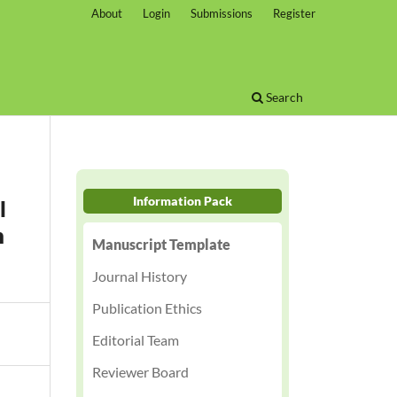
About
Login
Submissions
Register
Search
Information Pack
l
n
Manuscript Template
Journal History
Publication Ethics
Editorial Team
Reviewer Board