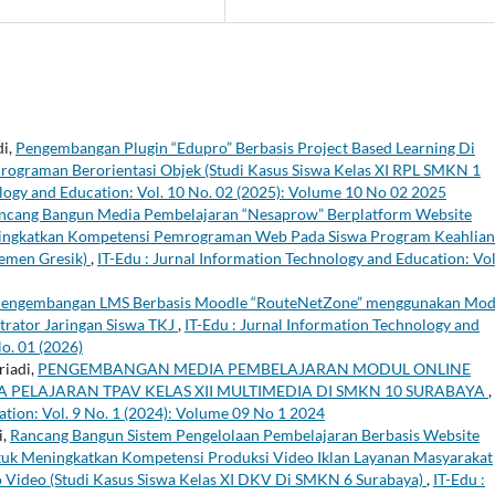
di,
Pengembangan Plugin “Edupro” Berbasis Project Based Learning Di
graman Berorientasi Objek (Studi Kasus Siswa Kelas XI RPL SMKN 1
ology and Education: Vol. 10 No. 02 (2025): Volume 10 No 02 2025
ncang Bangun Media Pembelajaran “Nesaprow” Berplatform Website
ingkatkan Kompetensi Pemrograman Web Pada Siswa Program Keahlian
Semen Gresik)
,
IT-Edu : Jurnal Information Technology and Education: Vol
engembangan LMS Berbasis Moodle “RouteNetZone” menggunakan Mod
rator Jaringan Siswa TKJ
,
IT-Edu : Jurnal Information Technology and
o. 01 (2026)
iadi,
PENGEMBANGAN MEDIA PEMBELAJARAN MODUL ONLINE
 PELAJARAN TPAV KELAS XII MULTIMEDIA DI SMKN 10 SURABAYA
,
ation: Vol. 9 No. 1 (2024): Volume 09 No 1 2024
i,
Rancang Bangun Sistem Pengelolaan Pembelajaran Berbasis Website
ntuk Meningkatkan Kompetensi Produksi Video Iklan Layanan Masyarakat
o Video (Studi Kasus Siswa Kelas XI DKV Di SMKN 6 Surabaya)
,
IT-Edu :