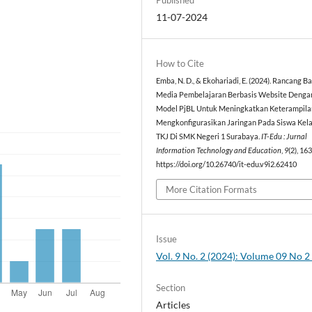
11-07-2024
How to Cite
Emba, N. D., & Ekohariadi, E. (2024). Rancang 
Media Pembelajaran Berbasis Website Denga
Model PjBL Untuk Meningkatkan Keterampila
Mengkonfigurasikan Jaringan Pada Siswa Kela
TKJ Di SMK Negeri 1 Surabaya.
IT-Edu : Jurnal
Information Technology and Education
,
9
(2), 16
https://doi.org/10.26740/it-edu.v9i2.62410
More Citation Formats
Issue
Vol. 9 No. 2 (2024): Volume 09 No 
Section
Articles