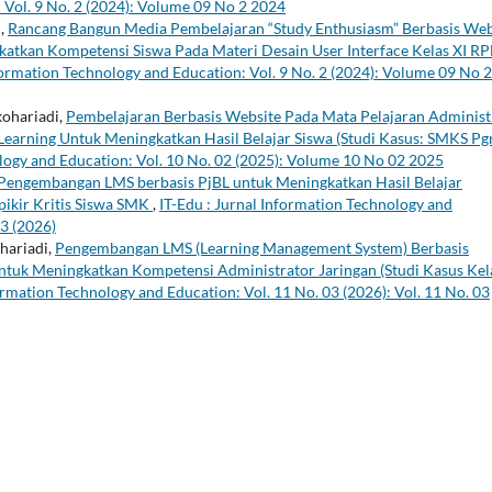
 Vol. 9 No. 2 (2024): Volume 09 No 2 2024
i,
Rancang Bangun Media Pembelajaran “Study Enthusiasm” Berbasis Web
atkan Kompetensi Siswa Pada Materi Desain User Interface Kelas XI RP
nformation Technology and Education: Vol. 9 No. 2 (2024): Volume 09 No 2
ohariadi,
Pembelajaran Berbasis Website Pada Mata Pelajaran Administ
earning Untuk Meningkatkan Hasil Belajar Siswa (Studi Kasus: SMKS Pg
ology and Education: Vol. 10 No. 02 (2025): Volume 10 No 02 2025
Pengembangan LMS berbasis PjBL untuk Meningkatkan Hasil Belajar
ikir Kritis Siswa SMK
,
IT-Edu : Jurnal Information Technology and
03 (2026)
hariadi,
Pengembangan LMS (Learning Management System) Berbasis
uk Meningkatkan Kompetensi Administrator Jaringan (Studi Kasus Kel
ormation Technology and Education: Vol. 11 No. 03 (2026): Vol. 11 No. 03