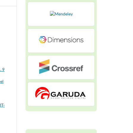
. 9
el
IT-