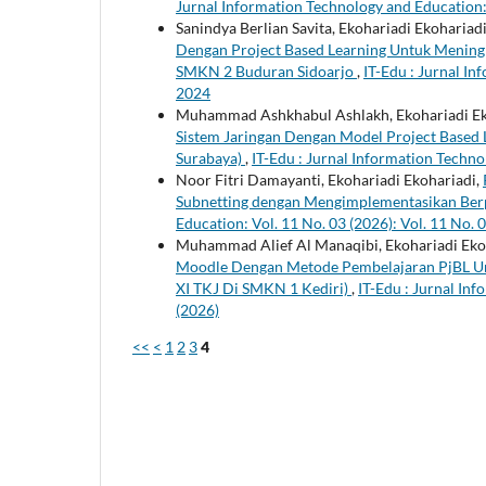
Jurnal Information Technology and Education:
Sanindya Berlian Savita, Ekohariadi Ekohariad
Dengan Project Based Learning Untuk Meningk
SMKN 2 Buduran Sidoarjo
,
IT-Edu : Jurnal I
2024
Muhammad Ashkhabul Ashlakh, Ekohariadi Ek
Sistem Jaringan Dengan Model Project Based L
Surabaya)
,
IT-Edu : Jurnal Information Techn
Noor Fitri Damayanti, Ekohariadi Ekohariadi,
Subnetting dengan Mengimplementasikan Berp
Education: Vol. 11 No. 03 (2026): Vol. 11 No. 
Muhammad Alief Al Manaqibi, Ekohariadi Eko
Moodle Dengan Metode Pembelajaran PjBL Unt
XI TKJ Di SMKN 1 Kediri)
,
IT-Edu : Jurnal Inf
(2026)
<<
<
1
2
3
4