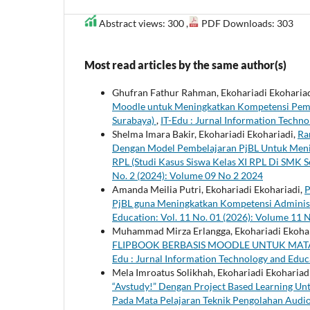
Abstract views: 300 ,
PDF Downloads: 303
Most read articles by the same author(s)
Ghufran Fathur Rahman, Ekohariadi Ekoharia
Moodle untuk Meningkatkan Kompetensi Pemro
Surabaya)
,
IT-Edu : Jurnal Information Techn
Shelma Imara Bakir, Ekohariadi Ekohariadi,
Ra
Dengan Model Pembelajaran PjBL Untuk Men
RPL (Studi Kasus Siswa Kelas XI RPL Di SMK 
No. 2 (2024): Volume 09 No 2 2024
Amanda Meilia Putri, Ekohariadi Ekohariadi,
P
PjBL guna Meningkatkan Kompetensi Administ
Education: Vol. 11 No. 01 (2026): Volume 11 N
Muhammad Mirza Erlangga, Ekohariadi Ekohar
FLIPBOOK BERBASIS MOODLE UNTUK MATA
Edu : Jurnal Information Technology and Educ
Mela Imroatus Solikhah, Ekohariadi Ekohariad
“Avstudy!” Dengan Project Based Learning U
Pada Mata Pelajaran Teknik Pengolahan Audi