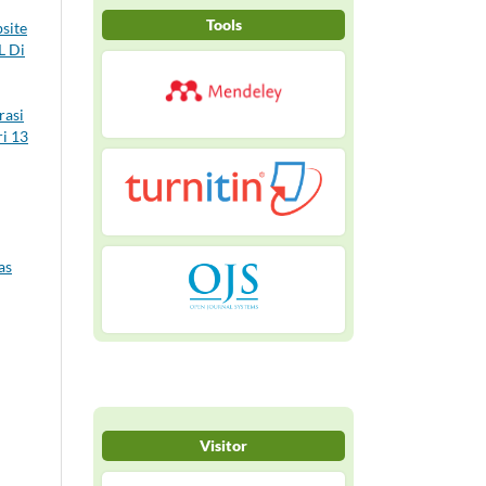
Tools
site
L Di
rasi
ri 13
as
Visitor