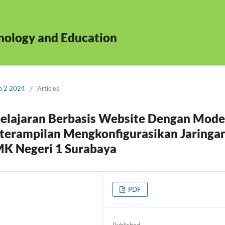
hnology and Education
No 2 2024
/
Articles
lajaran Berbasis Website Dengan Mode
terampilan Mengkonfigurasikan Jaringa
MK Negeri 1 Surabaya
PDF
Published