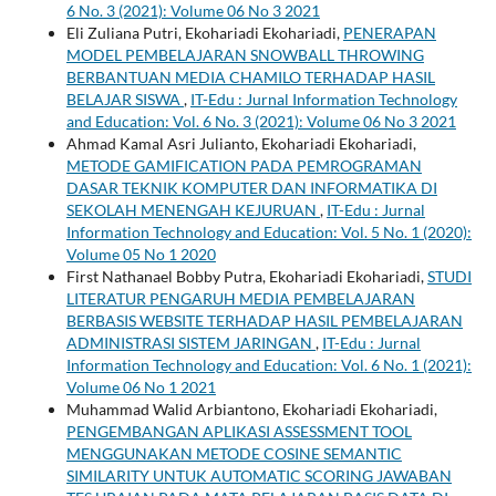
6 No. 3 (2021): Volume 06 No 3 2021
Eli Zuliana Putri, Ekohariadi Ekohariadi,
PENERAPAN
MODEL PEMBELAJARAN SNOWBALL THROWING
BERBANTUAN MEDIA CHAMILO TERHADAP HASIL
BELAJAR SISWA
,
IT-Edu : Jurnal Information Technology
and Education: Vol. 6 No. 3 (2021): Volume 06 No 3 2021
Ahmad Kamal Asri Julianto, Ekohariadi Ekohariadi,
METODE GAMIFICATION PADA PEMROGRAMAN
DASAR TEKNIK KOMPUTER DAN INFORMATIKA DI
SEKOLAH MENENGAH KEJURUAN
,
IT-Edu : Jurnal
Information Technology and Education: Vol. 5 No. 1 (2020):
Volume 05 No 1 2020
First Nathanael Bobby Putra, Ekohariadi Ekohariadi,
STUDI
LITERATUR PENGARUH MEDIA PEMBELAJARAN
BERBASIS WEBSITE TERHADAP HASIL PEMBELAJARAN
ADMINISTRASI SISTEM JARINGAN
,
IT-Edu : Jurnal
Information Technology and Education: Vol. 6 No. 1 (2021):
Volume 06 No 1 2021
Muhammad Walid Arbiantono, Ekohariadi Ekohariadi,
PENGEMBANGAN APLIKASI ASSESSMENT TOOL
MENGGUNAKAN METODE COSINE SEMANTIC
SIMILARITY UNTUK AUTOMATIC SCORING JAWABAN