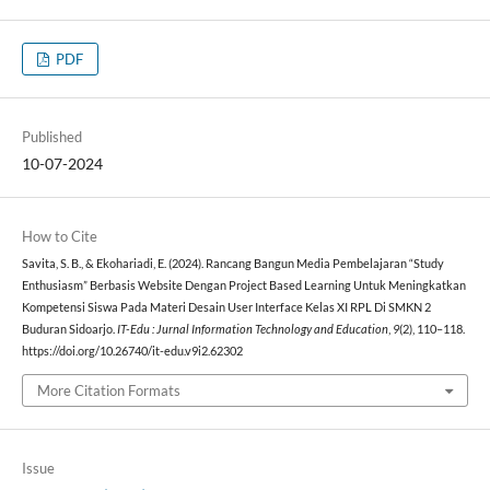
PDF
Published
10-07-2024
How to Cite
Savita, S. B., & Ekohariadi, E. (2024). Rancang Bangun Media Pembelajaran “Study
Enthusiasm” Berbasis Website Dengan Project Based Learning Untuk Meningkatkan
Kompetensi Siswa Pada Materi Desain User Interface Kelas XI RPL Di SMKN 2
Buduran Sidoarjo.
IT-Edu : Jurnal Information Technology and Education
,
9
(2), 110–118.
https://doi.org/10.26740/it-edu.v9i2.62302
More Citation Formats
Issue