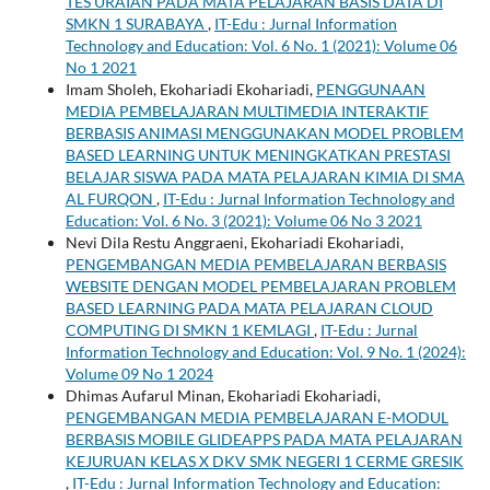
TES URAIAN PADA MATA PELAJARAN BASIS DATA DI
SMKN 1 SURABAYA
,
IT-Edu : Jurnal Information
Technology and Education: Vol. 6 No. 1 (2021): Volume 06
No 1 2021
Imam Sholeh, Ekohariadi Ekohariadi,
PENGGUNAAN
MEDIA PEMBELAJARAN MULTIMEDIA INTERAKTIF
BERBASIS ANIMASI MENGGUNAKAN MODEL PROBLEM
BASED LEARNING UNTUK MENINGKATKAN PRESTASI
BELAJAR SISWA PADA MATA PELAJARAN KIMIA DI SMA
AL FURQON
,
IT-Edu : Jurnal Information Technology and
Education: Vol. 6 No. 3 (2021): Volume 06 No 3 2021
Nevi Dila Restu Anggraeni, Ekohariadi Ekohariadi,
PENGEMBANGAN MEDIA PEMBELAJARAN BERBASIS
WEBSITE DENGAN MODEL PEMBELAJARAN PROBLEM
BASED LEARNING PADA MATA PELAJARAN CLOUD
COMPUTING DI SMKN 1 KEMLAGI
,
IT-Edu : Jurnal
Information Technology and Education: Vol. 9 No. 1 (2024):
Volume 09 No 1 2024
Dhimas Aufarul Minan, Ekohariadi Ekohariadi,
PENGEMBANGAN MEDIA PEMBELAJARAN E-MODUL
BERBASIS MOBILE GLIDEAPPS PADA MATA PELAJARAN
KEJURUAN KELAS X DKV SMK NEGERI 1 CERME GRESIK
,
IT-Edu : Jurnal Information Technology and Education: