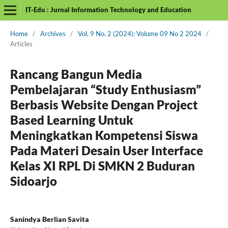
IT-Edu : Jurnal Information Technology and Education
Home
/
Archives
/
Vol. 9 No. 2 (2024): Volume 09 No 2 2024
/
Articles
Rancang Bangun Media
Pembelajaran “Study Enthusiasm”
Berbasis Website Dengan Project
Based Learning Untuk
Meningkatkan Kompetensi Siswa
Pada Materi Desain User Interface
Kelas XI RPL Di SMKN 2 Buduran
Sidoarjo
Sanindya Berlian Savita