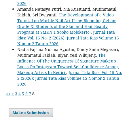
2026
Amanda Natasya Putri, Nia Kusstianti, Mutimmatul
Faidah, Sri Dwiyanti,
The Development of a Video
Tutorial on Marble Nail Art Using Blooming Gel for
Grade XI Students of the Skin and Hair Beauty
Program at SMKN 1 Sooko Mojokerto
,
Jurnal Tata
Rias: Vol. 15 No. 2 (2026): Jurnal Tata Rias Volume 15
Nomor 2 Tahun 2026
Nadia Fajrina Nurma Agustin, Dindy Sinta Megasari,
Mutimmatul Faidah, Biyan Yesi Wilujeng,
The
Influence Of The Uniqueness Of Signature Makeup
Looks On Instagram Toward Self-Confidence Among
Makeup Artists In Kediri
,
Jurnal Tata Rias: Vol. 15 No.
2 (2026): Jurnal Tata Rias Volume 15 Nomor 2 Tahun
2026
<<
<
3
4
5
6
7
8
Make a Submission