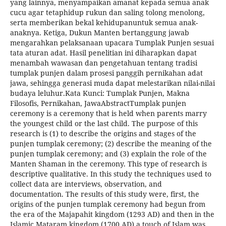
yang lainnya, menyampaikan amanat kepada semua anak
cucu agar tetaphidup rukun dan saling tolong menolong,
serta memberikan bekal kehidupanuntuk semua anak-
anaknya. Ketiga, Dukun Manten bertanggung jawab
mengarahkan pelaksanaan upacara Tumplak Punjen sesuai
tata aturan adat. Hasil penelitian ini diharapkan dapat
menambah wawasan dan pengetahuan tentang tradisi
tumplak punjen dalam prosesi panggih pernikahan adat
jawa, sehingga generasi muda dapat melestarikan nilai-nilai
budaya leluhur.Kata Kunci: Tumplak Punjen, Makna
Filosofis, Pernikahan, JawaAbstractTumplak punjen
ceremony is a ceremony that is held when parents marry
the youngest child or the last child. The purpose of this
research is (1) to describe the origins and stages of the
punjen tumplak ceremony; (2) describe the meaning of the
punjen tumplak ceremony; and (3) explain the role of the
Manten Shaman in the ceremony. This type of research is
descriptive qualitative. In this study the techniques used to
collect data are interviews, observation, and
documentation. The results of this study were, first, the
origins of the punjen tumplak ceremony had begun from
the era of the Majapahit kingdom (1293 AD) and then in the
Islamic Mataram kingdom (1700 AD) a touch of Islam was