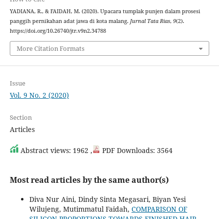
YADIANA, R., & FAIDAH, M. (2020). Upacara tumplak punjen dalam prosesi
panggih pernikahan adat jawa di kota malang.
Jurnal Tata Rias
,
9
(2).
https://doi.org/10.26740/jtr.v9n2.34788
More Citation Formats
Issue
Vol. 9 No. 2 (2020)
Section
Articles
Abstract views: 1962 ,
PDF Downloads: 3564
Most read articles by the same author(s)
Diva Nur Aini, Dindy Sinta Megasari, Biyan Yesi
Wilujeng, Mutimmatul Faidah,
COMPARISON OF
SILICON PROPORTIONS TOWARDS FINISHED HAIR