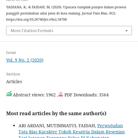
YADIANA, R., & FAIDAH, M. (2020). Upacara tumplak punjen dalam prosesi
panggih pernikahan adat jawa di kota malang.
Jurnal Tata Rias
,
9
(2).
https://doi.org/10.26740/jtr.v9n2.34788
More Citation Formats
Issue
Vol. 9 No. 2 (2020)
Section
Articles
Abstract views: 1962 ,
PDF Downloads: 3564
Most read articles by the same author(s)
ARI ARDANI, MUTIMMATUL FAIDAH,
Perwujudan
Tata Rias Karakter Tokoh Kesatria Dalam Kesenian
Tari Jaranan Turonggo Yakso Di Kabupaten