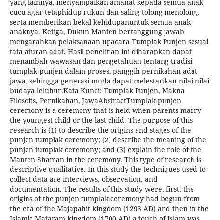
yang lainnya, menyampaikan amanat kepada semua anak
cucu agar tetaphidup rukun dan saling tolong menolong,
serta memberikan bekal kehidupanuntuk semua anak-
anaknya. Ketiga, Dukun Manten bertanggung jawab
mengarahkan pelaksanaan upacara Tumplak Punjen sesuai
tata aturan adat. Hasil penelitian ini diharapkan dapat
menambah wawasan dan pengetahuan tentang tradisi
tumplak punjen dalam prosesi panggih pernikahan adat
jawa, sehingga generasi muda dapat melestarikan nilai-nilai
budaya leluhur.Kata Kunci: Tumplak Punjen, Makna
Filosofis, Pernikahan, JawaAbstractTumplak punjen
ceremony is a ceremony that is held when parents marry
the youngest child or the last child. The purpose of this
research is (1) to describe the origins and stages of the
punjen tumplak ceremony; (2) describe the meaning of the
punjen tumplak ceremony; and (3) explain the role of the
Manten Shaman in the ceremony. This type of research is
descriptive qualitative. In this study the techniques used to
collect data are interviews, observation, and
documentation. The results of this study were, first, the
origins of the punjen tumplak ceremony had begun from
the era of the Majapahit kingdom (1293 AD) and then in the
Islamic Mataram kingdom (1700 AD) a touch of Islam was