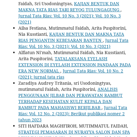
Faidah, Sri Usodoningtyas,
KAJIAN BENTUK DAN
MAKNA TATA RIAS TARI REYOG TULUNGAGUNG
,
Jurnal Tata Rias: Vol. 10 No. 3 (2021): Vol. 10 No. 3
(2021)
Ailsa Festiana, Mutimmatul Faidah, Arita Puspitorini,
Nia Kusstianti,
KAJIAN BENTUK DAN MAKNA TATA
RIAS PENGANTIN KEBESARAN BANTEN
,
Jurnal Tata
Rias: Vol. 10 No. 3 (2021): Vol. 10 No. 3 (2021)
Alfiatun Ni’mah, Mutimmatul Faidah, Nia Kusstianti,
Arita Puspitorini,
TATALAKSANA EYELASH
EXTENSION DI EYELASH EXTENSION PANDAAN PADA
ERA NEW NORMAL
,
Jurnal Tata Rias: Vol. 10 No. 2
(2021): jurnal tata rias
Zaradiya Audrey Tritania, sri Usodoningtyas,
mutimmatul Faidah, Arita Puspitorini,
ANALISIS
PENGGUNAAN JILBAB DAN PERAWATAN RAMBUT
TERHADAP KESEHATAN KULIT KEPALA DAN
RAMBUT PADA MAHASISWI BERJILBAB
,
Jurnal Tata
Rias: Vol. 12 No. 2 (2023): Berikut publikasi nomer 2
tahun 2023
SITI HAFDARA MAGHFIROH, MUTIMMATUL FAIDAH,
STRATEGI PEMASARAN DI NURAYYA SALON DAN SPA