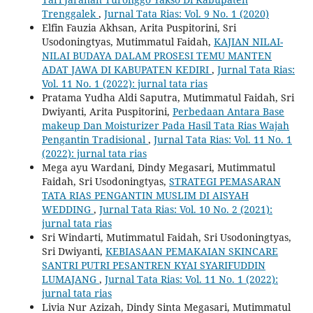
Trenggalek
,
Jurnal Tata Rias: Vol. 9 No. 1 (2020)
Elfin Fauzia Akhsan, Arita Puspitorini, Sri
Usodoningtyas, Mutimmatul Faidah,
KAJIAN NILAI-
NILAI BUDAYA DALAM PROSESI TEMU MANTEN
ADAT JAWA DI KABUPATEN KEDIRI
,
Jurnal Tata Rias:
Vol. 11 No. 1 (2022): jurnal tata rias
Pratama Yudha Aldi Saputra, Mutimmatul Faidah, Sri
Dwiyanti, Arita Puspitorini,
Perbedaan Antara Base
makeup Dan Moisturizer Pada Hasil Tata Rias Wajah
Pengantin Tradisional
,
Jurnal Tata Rias: Vol. 11 No. 1
(2022): jurnal tata rias
Mega ayu Wardani, Dindy Megasari, Mutimmatul
Faidah, Sri Usodoningtyas,
STRATEGI PEMASARAN
TATA RIAS PENGANTIN MUSLIM DI AISYAH
WEDDING
,
Jurnal Tata Rias: Vol. 10 No. 2 (2021):
jurnal tata rias
Sri Windarti, Mutimmatul Faidah, Sri Usodoningtyas,
Sri Dwiyanti,
KEBIASAAN PEMAKAIAN SKINCARE
SANTRI PUTRI PESANTREN KYAI SYARIFUDDIN
LUMAJANG
,
Jurnal Tata Rias: Vol. 11 No. 1 (2022):
jurnal tata rias
Livia Nur Azizah, Dindy Sinta Megasari, Mutimmatul