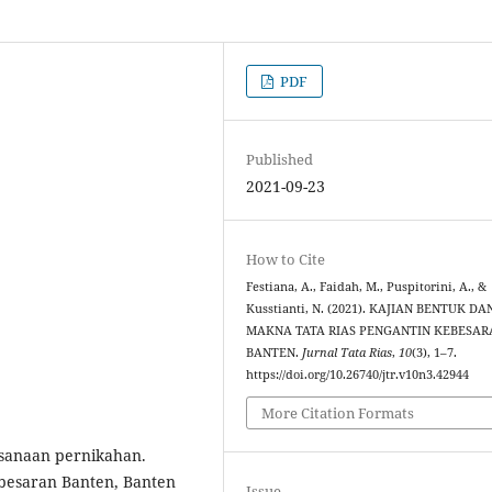
PDF
Published
2021-09-23
How to Cite
Festiana, A., Faidah, M., Puspitorini, A., &
Kusstianti, N. (2021). KAJIAN BENTUK DA
MAKNA TATA RIAS PENGANTIN KEBESAR
BANTEN.
Jurnal Tata Rias
,
10
(3), 1–7.
https://doi.org/10.26740/jtr.v10n3.42944
More Citation Formats
sanaan pernikahan.
ebesaran Banten, Banten
Issue