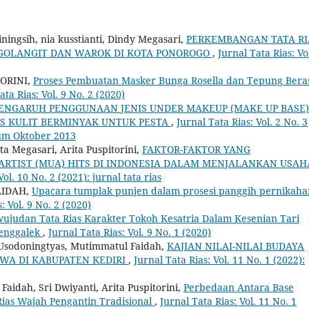
ningsih, nia kusstianti, Dindy Megasari,
PERKEMBANGAN TATA RI
GGOLANGIT DAN WAROK DI KOTA PONOROGO
,
Jurnal Tata Rias: Vo
ORINI,
Proses Pembuatan Masker Bunga Rosella dan Tepung Bera
ata Rias: Vol. 9 No. 2 (2020)
ENGARUH PENGGUNAAN JENIS UNDER MAKEUP (MAKE UP BASE)
IS KULIT BERMINYAK UNTUK PESTA
,
Jurnal Tata Rias: Vol. 2 No. 3
sium Oktober 2013
ta Megasari, Arita Puspitorini,
FAKTOR-FAKTOR YANG
TIST (MUA) HITS DI INDONESIA DALAM MENJALANKAN USAH
Vol. 10 No. 2 (2021): jurnal tata rias
AIDAH,
Upacara tumplak punjen dalam prosesi panggih pernikaha
: Vol. 9 No. 2 (2020)
ujudan Tata Rias Karakter Tokoh Kesatria Dalam Kesenian Tari
renggalek
,
Jurnal Tata Rias: Vol. 9 No. 1 (2020)
ri Usodoningtyas, Mutimmatul Faidah,
KAJIAN NILAI-NILAI BUDAYA
WA DI KABUPATEN KEDIRI
,
Jurnal Tata Rias: Vol. 11 No. 1 (2022):
aidah, Sri Dwiyanti, Arita Puspitorini,
Perbedaan Antara Base
Rias Wajah Pengantin Tradisional
,
Jurnal Tata Rias: Vol. 11 No. 1