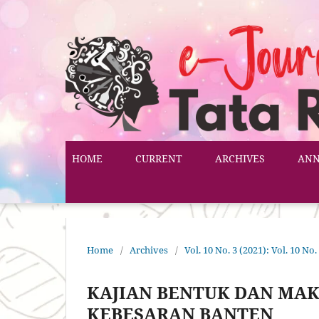
HOME
CURRENT
ARCHIVES
AN
Home
/
Archives
/
Vol. 10 No. 3 (2021): Vol. 10 No.
KAJIAN BENTUK DAN MAK
KEBESARAN BANTEN