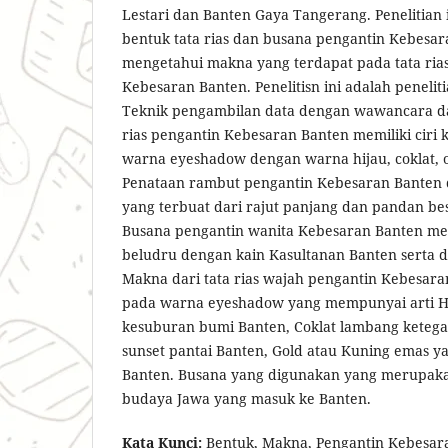
Lestari dan Banten Gaya Tangerang. Penelitian
bentuk tata rias dan busana pengantin Kebesa
mengetahui makna yang terdapat pada tata ria
Kebesaran Banten. Penelitisn ini adalah penelitia
Teknik pengambilan data dengan wawancara da
rias pengantin Kebesaran Banten memiliki ciri 
warna eyeshadow dengan warna hijau, coklat, o
Penataan rambut pengantin Kebesaran Banten 
yang terbuat dari rajut panjang dan pandan be
Busana pengantin wanita Kebesaran Banten m
beludru dengan kain Kasultanan Banten serta di
Makna dari tata rias wajah pengantin Kebesara
pada warna eyeshadow yang mempunyai arti 
kesuburan bumi Banten, Coklat lambang keteg
sunset pantai Banten, Gold atau Kuning emas y
Banten. Busana yang digunakan yang merupaka
budaya Jawa yang masuk ke Banten.
Kata Kunci:
Bentuk, Makna, Pengantin Kebesar