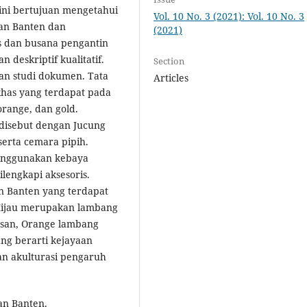
 ini bertujuan mengetahui
Vol. 10 No. 3 (2021): Vol. 10 No. 3
ran Banten dan
(2021)
s dan busana pengantin
n deskriptif kualitatif.
Section
n studi dokumen. Tata
Articles
khas yang terdapat pada
range, dan gold.
disebut dengan Jucung
serta cemara pipih.
enggunakan kebaya
lengkapi aksesoris.
n Banten yang terdapat
Hijau merupakan lambang
asan, Orange lambang
ang berarti kejayaan
n akulturasi pengaruh
an Banten.