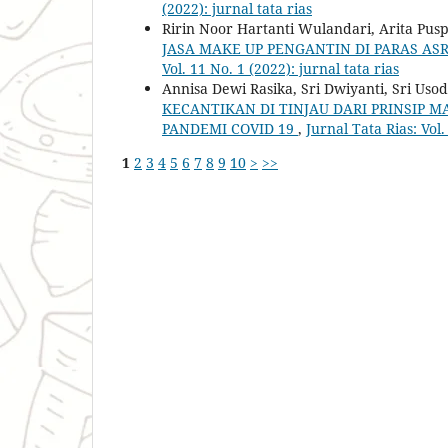
(2022): jurnal tata rias
Ririn Noor Hartanti Wulandari, Arita Puspit
JASA MAKE UP PENGANTIN DI PARAS AS
Vol. 11 No. 1 (2022): jurnal tata rias
Annisa Dewi Rasika, Sri Dwiyanti, Sri Usod
KECANTIKAN DI TINJAU DARI PRINSIP
PANDEMI COVID 19
,
Jurnal Tata Rias: Vol.
1
2
3
4
5
6
7
8
9
10
>
>>