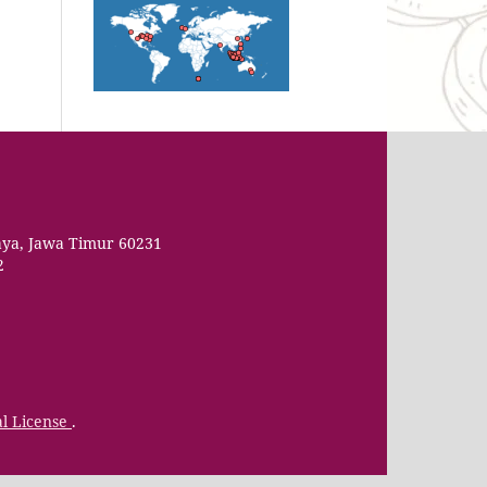
aya, Jawa Timur 60231
2
al License
.