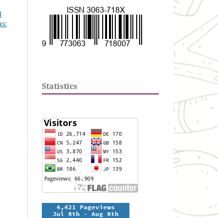
I
as:
Statistics