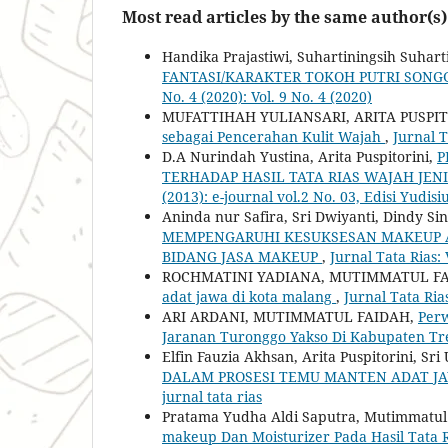
Most read articles by the same author(s)
Handika Prajastiwi, Suhartiningsih Suharti
FANTASI/KARAKTER TOKOH PUTRI SON
No. 4 (2020): Vol. 9 No. 4 (2020)
MUFATTIHAH YULIANSARI, ARITA PUSPIT
sebagai Pencerahan Kulit Wajah
,
Jurnal T
D.A Nurindah Yustina, Arita Puspitorini,
P
TERHADAP HASIL TATA RIAS WAJAH JEN
(2013): e-journal vol.2 No. 03, Edisi Yudi
Aninda nur Safira, Sri Dwiyanti, Dindy Sin
MEMPENGARUHI KESUKSESAN MAKEUP AR
BIDANG JASA MAKEUP
,
Jurnal Tata Rias: 
ROCHMATINI YADIANA, MUTIMMATUL F
adat jawa di kota malang
,
Jurnal Tata Rias
ARI ARDANI, MUTIMMATUL FAIDAH,
Perw
Jaranan Turonggo Yakso Di Kabupaten T
Elfin Fauzia Akhsan, Arita Puspitorini, S
DALAM PROSESI TEMU MANTEN ADAT JA
jurnal tata rias
Pratama Yudha Aldi Saputra, Mutimmatul F
makeup Dan Moisturizer Pada Hasil Tata 