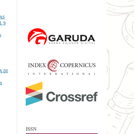
AS
l. 9
s
A DI
n
ISSN