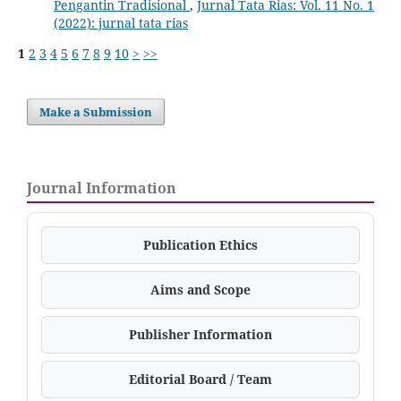
Pengantin Tradisional
,
Jurnal Tata Rias: Vol. 11 No. 1
(2022): jurnal tata rias
1
2
3
4
5
6
7
8
9
10
>
>>
Make a Submission
Journal Information
Publication Ethics
Aims and Scope
Publisher Information
Editorial Board / Team