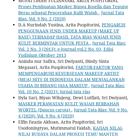
MUFATTIHAH YULIANSARI, ARITA PUSPITORINI,
Proses Pembuatan Masker Bunga Rosella dan Tepung
Beras sebagai Pencerahan Kulit Wajah
,
Jurnal Tata
Rias: Vol. 9 No. 2 (2020)
D.A Nurindah Yustina, Arita Puspitorini,
PENGARUH
PENGGUNAAN JENIS UNDER MAKEUP (MAKE UP
BASE) TERHADAP HASIL TATA RIAS WAJAH JENIS
KULIT BERMINYAK UNTUK PESTA
,
Jurnal Tata Rias:
Vol. 2 No. 3 (2013): e-journal vol.2 No. 03, Edisi
Yudisium Oktober 2013
Aninda nur Safira, Sri Dwiyanti, Dindy Sinta
Megasari, Arita Puspitorini,
FAKTOR-FAKTOR YANG
MEMPENGARUHI KESUKSESAN MAKEUP ARTIST
(MUA) HITS DI INDONESIA DALAM MENJALANKAN
USAHA DI BIDANG JASA MAKEUP
,
Jurnal Tata Rias:
Vol. 10 No. 2 (2021): jurnal tata rias
Dyla Sari, Biyan Wilujeng, Dewi Lutfiati, Sri Dwiyanti,
MASKER PERAWATAN KULIT WAJAH BERBAHAN
WORTEL (Daucus carota)
,
Jurnal Tata Rias: Vol. 9 No.
4 (2020): Vol. 9 No. 4 (2020)
Elfin Fauzia Akhsan, Arita Puspitorini, Sri
Usodoningtyas, Mutimmatul Faidah,
KAJIAN NILAI-
NILAI BUDAYA DALAM PROSESI TEMU MANTEN