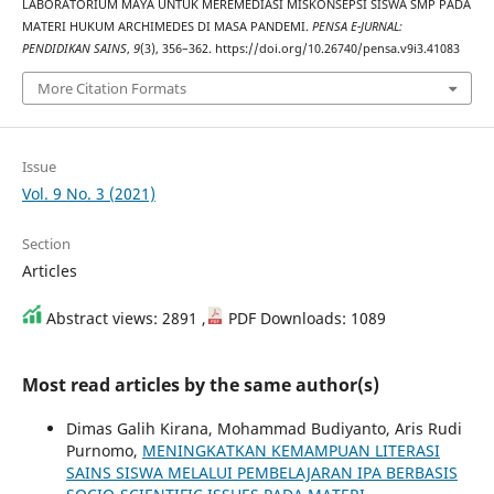
LABORATORIUM MAYA UNTUK MEREMEDIASI MISKONSEPSI SISWA SMP PADA
MATERI HUKUM ARCHIMEDES DI MASA PANDEMI.
PENSA E-JURNAL:
PENDIDIKAN SAINS
,
9
(3), 356–362. https://doi.org/10.26740/pensa.v9i3.41083
More Citation Formats
Issue
Vol. 9 No. 3 (2021)
Section
Articles
Abstract views: 2891 ,
PDF Downloads: 1089
Most read articles by the same author(s)
Dimas Galih Kirana, Mohammad Budiyanto, Aris Rudi
Purnomo,
MENINGKATKAN KEMAMPUAN LITERASI
SAINS SISWA MELALUI PEMBELAJARAN IPA BERBASIS