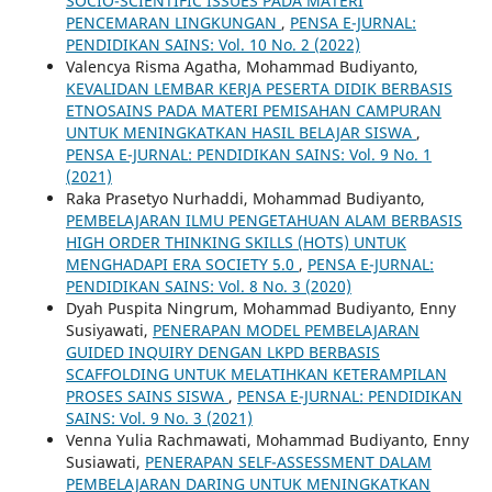
SOCIO-SCIENTIFIC ISSUES PADA MATERI
PENCEMARAN LINGKUNGAN
,
PENSA E-JURNAL:
PENDIDIKAN SAINS: Vol. 10 No. 2 (2022)
Valencya Risma Agatha, Mohammad Budiyanto,
KEVALIDAN LEMBAR KERJA PESERTA DIDIK BERBASIS
ETNOSAINS PADA MATERI PEMISAHAN CAMPURAN
UNTUK MENINGKATKAN HASIL BELAJAR SISWA
,
PENSA E-JURNAL: PENDIDIKAN SAINS: Vol. 9 No. 1
(2021)
Raka Prasetyo Nurhaddi, Mohammad Budiyanto,
PEMBELAJARAN ILMU PENGETAHUAN ALAM BERBASIS
HIGH ORDER THINKING SKILLS (HOTS) UNTUK
MENGHADAPI ERA SOCIETY 5.0
,
PENSA E-JURNAL:
PENDIDIKAN SAINS: Vol. 8 No. 3 (2020)
Dyah Puspita Ningrum, Mohammad Budiyanto, Enny
Susiyawati,
PENERAPAN MODEL PEMBELAJARAN
GUIDED INQUIRY DENGAN LKPD BERBASIS
SCAFFOLDING UNTUK MELATIHKAN KETERAMPILAN
PROSES SAINS SISWA
,
PENSA E-JURNAL: PENDIDIKAN
SAINS: Vol. 9 No. 3 (2021)
Venna Yulia Rachmawati, Mohammad Budiyanto, Enny
Susiawati,
PENERAPAN SELF-ASSESSMENT DALAM
PEMBELAJARAN DARING UNTUK MENINGKATKAN