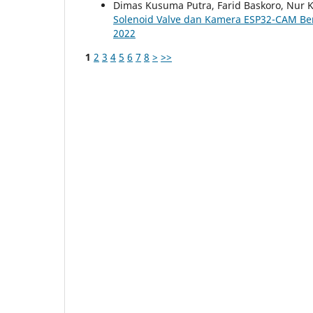
Dimas Kusuma Putra, Farid Baskoro, Nur K
Solenoid Valve dan Kamera ESP32-CAM Be
2022
1
2
3
4
5
6
7
8
>
>>