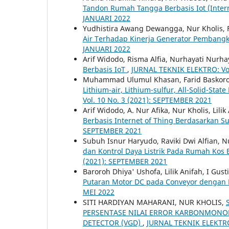
Tandon Rumah Tangga Berbasis Iot (Inter
JANUARI 2022
Yudhistira Awang Dewangga, Nur Kholis, 
Air Terhadap Kinerja Generator Pembangki
JANUARI 2022
Arif Widodo, Risma Alfia, Nurhayati Nurha
Berbasis IoT
,
JURNAL TEKNIK ELEKTRO: Vol
Muhammad Ulumul Khasan, Farid Baskoro, 
Lithium-air, Lithium-sulfur, All-Solid-Stat
Vol. 10 No. 3 (2021): SEPTEMBER 2021
Arif Widodo, A. Nur Afika, Nur Kholis, Lilik
Berbasis Internet of Thing Berdasarkan 
SEPTEMBER 2021
Subuh Isnur Haryudo, Raviki Dwi Alfian, N
dan Kontrol Daya Listrik Pada Rumah Kos 
(2021): SEPTEMBER 2021
Baroroh Dhiya' Ushofa, Lilik Anifah, I Gus
Putaran Motor DC pada Conveyor dengan 
MEI 2022
SITI HARDIYAN MAHARANI, NUR KHOLIS,
PERSENTASE NILAI ERROR KARBONMONOKS
DETECTOR (VGD)
,
JURNAL TEKNIK ELEKTRO: