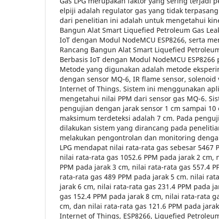
Gas LPG merupakan faktor yang sering terjadi 
elpiji adalah regulator gas yang tidak terpasa
dari penelitian ini adalah untuk mengetahui ki
Bangun Alat Smart Liquefied Petroleum Gas Lea
IoT dengan Modul NodeMCU ESP8266, serta men
Rancang Bangun Alat Smart Liquefied Petroleu
Berbasis IoT dengan Modul NodeMCU ESP8266 p
Metode yang digunakan adalah metode eksperime
dengan sensor MQ-6, IR flame sensor, solenoid 
Internet of Things. Sistem ini menggunakan apli
mengetahui nilai PPM dari sensor gas MQ-6. Sist
pengujian dengan jarak sensor 1 cm sampai 10 
maksimum terdeteksi adalah 7 cm. Pada penguji
dilakukan sistem yang dirancang pada penelitian
melakukan pengontrolan dan monitoring dengan 
LPG mendapat nilai rata-rata gas sebesar 5467 P
nilai rata-rata gas 1052.6 PPM pada jarak 2 cm, n
PPM pada jarak 3 cm, nilai rata-rata gas 557.4 P
rata-rata gas 489 PPM pada jarak 5 cm. nilai ra
jarak 6 cm, nilai rata-rata gas 231.4 PPM pada jar
gas 152.4 PPM pada jarak 8 cm, nilai rata-rata 
cm, dan nilai rata-rata gas 121.6 PPM pada jarak
Internet of Things, ESP8266, Liquefied Petroleu