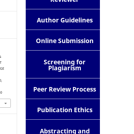
Author Guidelines
Online Submission
&
Screening for
T
Plagiarism
AGE
O
,
Peer Review Process
40
Publication Ethics
Abstracting and