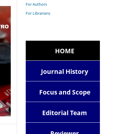
For Authors
For Librarians
HOME
Journal History
Focus and Scope
Editorial Team
Reviewer