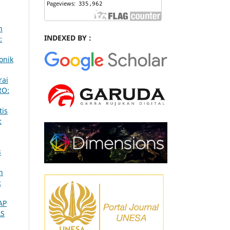
n
INDEXED BY :
:
onik
rai
RO:
tis
:
3
n
:
AP
AS