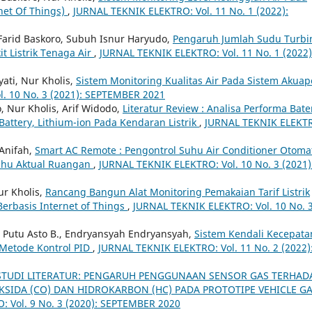
net Of Things)
,
JURNAL TEKNIK ELEKTRO: Vol. 11 No. 1 (2022):
Farid Baskoro, Subuh Isnur Haryudo,
Pengaruh Jumlah Sudu Turbi
t Listrik Tenaga Air
,
JURNAL TEKNIK ELEKTRO: Vol. 11 No. 1 (2022)
yati, Nur Kholis,
Sistem Monitoring Kualitas Air Pada Sistem Akuap
. 10 No. 3 (2021): SEPTEMBER 2021
Nur Kholis, Arif Widodo,
Literatur Review : Analisa Performa Bate
e Battery, Lithium-ion Pada Kendaran Listrik
,
JURNAL TEKNIK ELEKT
 Anifah,
Smart AC Remote : Pengontrol Suhu Air Conditioner Otoma
Suhu Aktual Ruangan
,
JURNAL TEKNIK ELEKTRO: Vol. 10 No. 3 (2021)
ur Kholis,
Rancang Bangun Alat Monitoring Pemakaian Tarif Listrik
Berbasis Internet of Things
,
JURNAL TEKNIK ELEKTRO: Vol. 10 No. 
ti Putu Asto B., Endryansyah Endryansyah,
Sistem Kendali Kecepata
Metode Kontrol PID
,
JURNAL TEKNIK ELEKTRO: Vol. 11 No. 2 (2022)
STUDI LITERATUR: PENGARUH PENGGUNAAN SENSOR GAS TERHAD
IDA (CO) DAN HIDROKARBON (HC) PADA PROTOTIPE VEHICLE G
 Vol. 9 No. 3 (2020): SEPTEMBER 2020