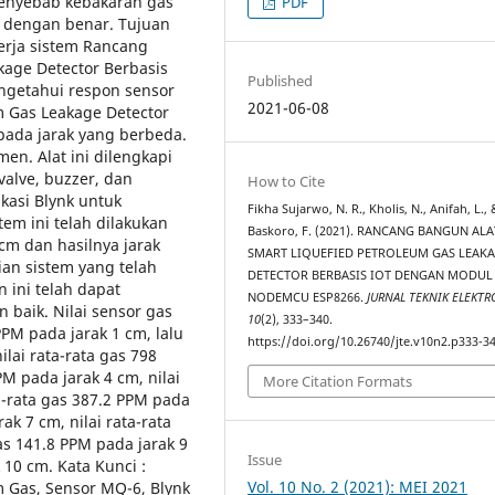
penyebab kebakaran gas
PDF
ng dengan benar. Tujuan
nerja sistem Rancang
kage Detector Berbasis
Published
getahui respon sensor
2021-06-08
m Gas Leakage Detector
ada jarak yang berbeda.
n. Alat ini dilengkapi
valve, buzzer, dan
How to Cite
kasi Blynk untuk
Fikha Sujarwo, N. R., Kholis, N., Anifah, L., 
em ini telah dilakukan
Baskoro, F. (2021). RANCANG BANGUN ALA
cm dan hasilnya jarak
SMART LIQUEFIED PETROLEUM GAS LEAK
an sistem yang telah
DETECTOR BERBASIS IOT DENGAN MODUL
 ini telah dapat
NODEMCU ESP8266.
JURNAL TEKNIK ELEKTR
baik. Nilai sensor gas
10
(2), 333–340.
PM pada jarak 1 cm, lalu
https://doi.org/10.26740/jte.v10n2.p333-3
ilai rata-rata gas 798
PM pada jarak 4 cm, nilai
More Citation Formats
ta-rata gas 387.2 PPM pada
ak 7 cm, nilai rata-rata
gas 141.8 PPM pada jarak 9
Issue
 10 cm. Kata Kunci :
Vol. 10 No. 2 (2021): MEI 2021
m Gas, Sensor MQ-6, Blynk