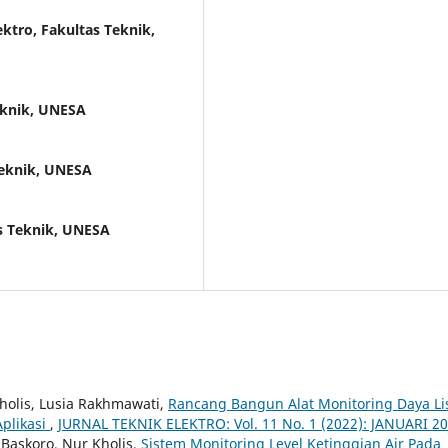
ektro, Fakultas Teknik,
eknik, UNESA
Teknik, UNESA
as Teknik, UNESA
Kholis, Lusia Rakhmawati,
Rancang Bangun Alat Monitoring Daya Lis
plikasi
,
JURNAL TEKNIK ELEKTRO: Vol. 11 No. 1 (2022): JANUARI 2
 Baskoro, Nur Kholis,
Sistem Monitoring Level Ketinggian Air Pada