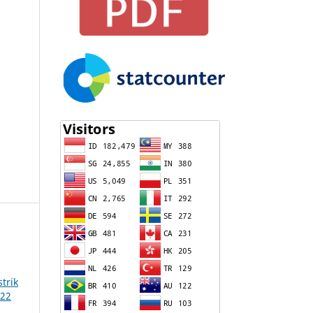
trik
022