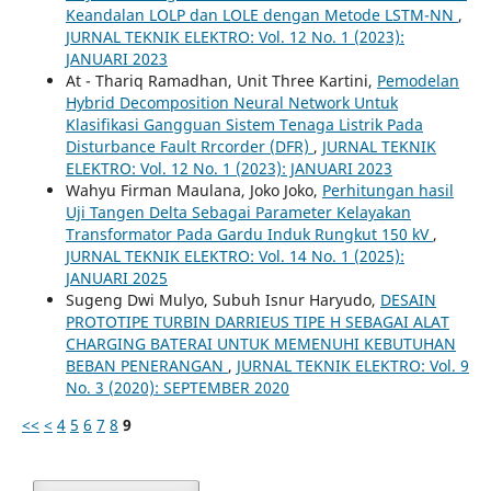
Keandalan LOLP dan LOLE dengan Metode LSTM-NN
,
JURNAL TEKNIK ELEKTRO: Vol. 12 No. 1 (2023):
JANUARI 2023
At - Thariq Ramadhan, Unit Three Kartini,
Pemodelan
Hybrid Decomposition Neural Network Untuk
Klasifikasi Gangguan Sistem Tenaga Listrik Pada
Disturbance Fault Rrcorder (DFR)
,
JURNAL TEKNIK
ELEKTRO: Vol. 12 No. 1 (2023): JANUARI 2023
Wahyu Firman Maulana, Joko Joko,
Perhitungan hasil
Uji Tangen Delta Sebagai Parameter Kelayakan
Transformator Pada Gardu Induk Rungkut 150 kV
,
JURNAL TEKNIK ELEKTRO: Vol. 14 No. 1 (2025):
JANUARI 2025
Sugeng Dwi Mulyo, Subuh Isnur Haryudo,
DESAIN
PROTOTIPE TURBIN DARRIEUS TIPE H SEBAGAI ALAT
CHARGING BATERAI UNTUK MEMENUHI KEBUTUHAN
BEBAN PENERANGAN
,
JURNAL TEKNIK ELEKTRO: Vol. 9
No. 3 (2020): SEPTEMBER 2020
<<
<
4
5
6
7
8
9