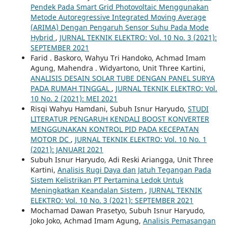
Pendek Pada Smart Grid Photovoltaic Menggunakan
Metode Autoregressive Integrated Moving Average
(ARIMA) Dengan Pengaruh Sensor Suhu Pada Mode
Hybrid
,
JURNAL TEKNIK ELEKTRO: Vol. 10 No. 3 (2021):
SEPTEMBER 2021
Farid . Baskoro, Wahyu Tri Handoko, Achmad Imam
Agung, Mahendra . Widyartono, Unit Three Kartini,
ANALISIS DESAIN SOLAR TUBE DENGAN PANEL SURYA
PADA RUMAH TINGGAL
,
JURNAL TEKNIK ELEKTRO: Vol.
10 No. 2 (2021): MEI 2021
Risqi Wahyu Hamdani, Subuh Isnur Haryudo,
STUDI
LITERATUR PENGARUH KENDALI BOOST KONVERTER
MENGGUNAKAN KONTROL PID PADA KECEPATAN
MOTOR DC
,
JURNAL TEKNIK ELEKTRO: Vol. 10 No. 1
(2021): JANUARI 2021
Subuh Isnur Haryudo, Adi Reski Ariangga, Unit Three
Kartini,
Analisis Rugi Daya dan Jatuh Tegangan Pada
Sistem Kelistrikan PT Pertamina Ledok Untuk
Meningkatkan Keandalan Sistem
,
JURNAL TEKNIK
ELEKTRO: Vol. 10 No. 3 (2021): SEPTEMBER 2021
Mochamad Dawan Prasetyo, Subuh Isnur Haryudo,
Joko Joko, Achmad Imam Agung,
Analisis Pemasangan