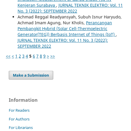
Kenjeran Surabaya
,
JURNAL TEKNIK ELEKTRO: Vol. 11
No. 3 (2022): SEPTEMBER 2022
Achmad Reggal Readyansyah, Subuh Isnur Haryudo,
Achmad Imam Agung, Nur Kholis,
Perancangan
Pembangkit Hybrid (Solar Cell-Thermoelectric
Generator(TEG)) Berbasis Internet of Things (IoT)
,
JURNAL TEKNIK ELEKTRO: Vol. 11 No. 3 (2022):
SEPTEMBER 2022
<<
<
1
2
3
4
5
6
7
8
9
>
>>
Make a Submission
Information
For Readers
For Authors
For Librarians