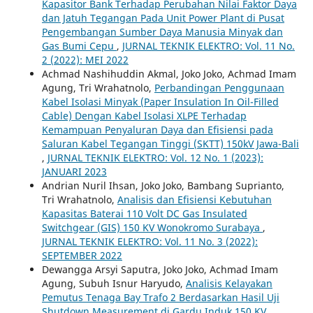
Kapasitor Bank Terhadap Perubahan Nilai Faktor Daya
dan Jatuh Tegangan Pada Unit Power Plant di Pusat
Pengembangan Sumber Daya Manusia Minyak dan
Gas Bumi Cepu
,
JURNAL TEKNIK ELEKTRO: Vol. 11 No.
2 (2022): MEI 2022
Achmad Nashihuddin Akmal, Joko Joko, Achmad Imam
Agung, Tri Wrahatnolo,
Perbandingan Penggunaan
Kabel Isolasi Minyak (Paper Insulation In Oil-Filled
Cable) Dengan Kabel Isolasi XLPE Terhadap
Kemampuan Penyaluran Daya dan Efisiensi pada
Saluran Kabel Tegangan Tinggi (SKTT) 150kV Jawa-Bali
,
JURNAL TEKNIK ELEKTRO: Vol. 12 No. 1 (2023):
JANUARI 2023
Andrian Nuril Ihsan, Joko Joko, Bambang Suprianto,
Tri Wrahatnolo,
Analisis dan Efisiensi Kebutuhan
Kapasitas Baterai 110 Volt DC Gas Insulated
Switchgear (GIS) 150 KV Wonokromo Surabaya
,
JURNAL TEKNIK ELEKTRO: Vol. 11 No. 3 (2022):
SEPTEMBER 2022
Dewangga Arsyi Saputra, Joko Joko, Achmad Imam
Agung, Subuh Isnur Haryudo,
Analisis Kelayakan
Pemutus Tenaga Bay Trafo 2 Berdasarkan Hasil Uji
Shutdown Measurement di Gardu Induk 150 KV