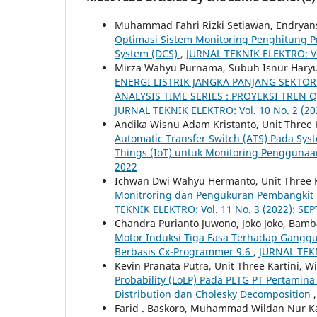
Muhammad Fahri Rizki Setiawan, Endrya
Optimasi Sistem Monitoring Penghitung 
System (DCS)
,
JURNAL TEKNIK ELEKTRO: Vo
Mirza Wahyu Purnama, Subuh Isnur Haryudo
ENERGI LISTRIK JANGKA PANJANG SEKT
ANALYSIS TIME SERIES : PROYEKSI TREN
JURNAL TEKNIK ELEKTRO: Vol. 10 No. 2 (20
Andika Wisnu Adam Kristanto, Unit Thre
Automatic Transfer Switch (ATS) Pada Sys
Things (IoT) untuk Monitoring Penggunaan
2022
Ichwan Dwi Wahyu Hermanto, Unit Three 
Monitroring dan Pengukuran Pembangkit Li
TEKNIK ELEKTRO: Vol. 11 No. 3 (2022): S
Chandra Purianto Juwono, Joko Joko, Bam
Motor Induksi Tiga Fasa Terhadap Gangg
Berbasis Cx-Programmer 9.6
,
JURNAL TEKN
Kevin Pranata Putra, Unit Three Kartini,
Probability (LoLP) Pada PLTG PT Pertamin
Distribution dan Cholesky Decomposition
Farid . Baskoro, Muhammad Wildan Nur K