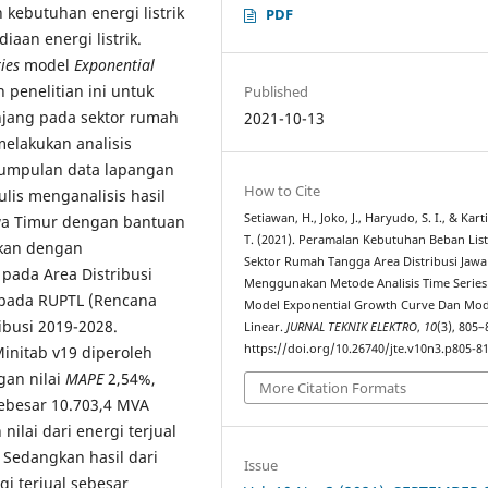
kebutuhan energi listrik
PDF
aan energi listrik.
ries
model
Exponential
n penelitian ini untuk
Published
njang pada sektor rumah
2021-10-13
melakukan analisis
ngumpulan data lapangan
How to Cite
ulis menganalisis hasil
Setiawan, H., Joko, J., Haryudo, S. I., & Karti
awa Timur dengan bantuan
T. (2021). Peramalan Kebutuhan Beban List
ukan dengan
Sektor Rumah Tangga Area Distribusi Jawa
pada Area Distribusi
Menggunakan Metode Analisis Time Series
k pada RUPTL (Rencana
Model Exponential Growth Curve Dan Mod
ibusi 2019-2028.
Linear.
JURNAL TEKNIK ELEKTRO
,
10
(3), 805–
https://doi.org/10.26740/jte.v10n3.p805-8
initab v19 diperoleh
gan nilai
MAPE
2,54%,
More Citation Formats
ebesar 10.703,4 MVA
nilai dari energi terjual
 Sedangkan hasil dari
Issue
gi terjual sebesar