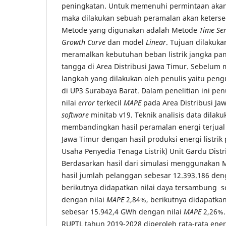
peningkatan. Untuk memenuhi permintaan akan 
maka dilakukan sebuah peramalan akan ketersedi
Metode yang digunakan adalah Metode
Time Se
Growth Curve
dan model
Linear
. Tujuan dilakuka
meramalkan kebutuhan beban listrik jangka pa
tangga di Area Distribusi Jawa Timur. Sebelum 
langkah yang dilakukan oleh penulis yaitu pe
di UP3 Surabaya Barat. Dalam penelitian ini pen
nilai
error
terkecil
MAPE
pada Area Distribusi J
software
minitab v19. Teknik analisis data dilak
membandingkan hasil peramalan energi terjual 
Jawa Timur dengan hasil produksi energi listri
Usaha Penyedia Tenaga Listrik) Unit Gardu Distr
Berdasarkan hasil dari simulasi menggunakan M
hasil jumlah pelanggan sebesar 12.393.186 den
berikutnya didapatkan nilai daya tersambung s
dengan nilai
MAPE
2,84%, berikutnya didapatkan 
sebesar 15.942,4 GWh dengan nilai
MAPE
2,26%.
RUPTL tahun 2019-2028 diperoleh rata-rata ener