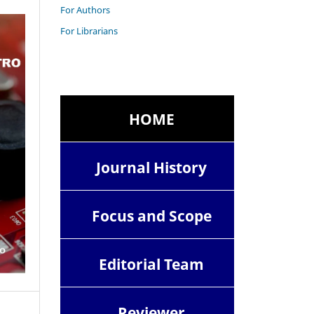
For Authors
For Librarians
HOME
Journal History
Focus and Scope
Editorial Team
Reviewer