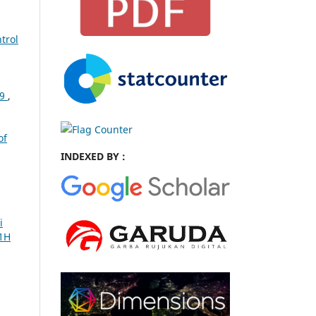
trol
19
,
of
INDEXED BY :
i
P1H