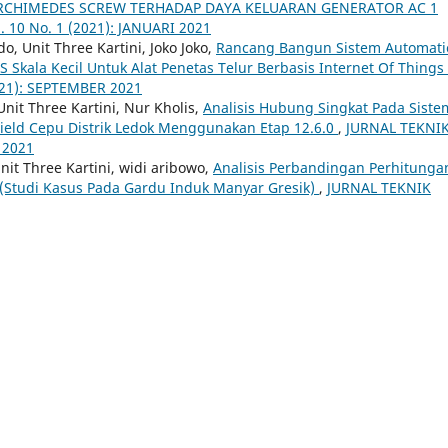
RCHIMEDES SCREW TERHADAP DAYA KELUARAN GENERATOR AC 1
 10 No. 1 (2021): JANUARI 2021
, Unit Three Kartini, Joko Joko,
Rancang Bangun Sistem Automati
S Skala Kecil Untuk Alat Penetas Telur Berbasis Internet Of Things
021): SEPTEMBER 2021
nit Three Kartini, Nur Kholis,
Analisis Hubung Singkat Pada Siste
 Field Cepu Distrik Ledok Menggunakan Etap 12.6.0
,
JURNAL TEKNI
 2021
nit Three Kartini, widi aribowo,
Analisis Perbandingan Perhitunga
 (Studi Kasus Pada Gardu Induk Manyar Gresik)
,
JURNAL TEKNIK