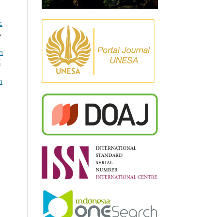
c
,
m
K
n