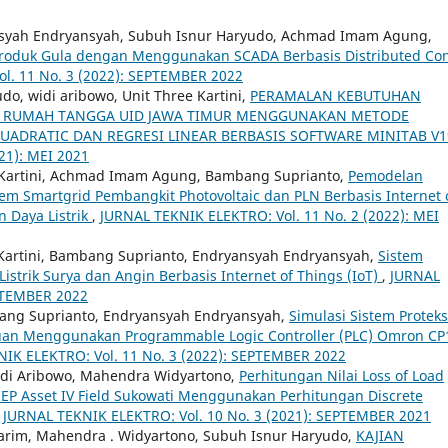
nsyah Endryansyah, Subuh Isnur Haryudo, Achmad Imam Agung,
Produk Gula dengan Menggunakan SCADA Berbasis Distributed Con
l. 11 No. 3 (2022): SEPTEMBER 2022
, widi aribowo, Unit Three Kartini,
PERAMALAN KEBUTUHAN
OR RUMAH TANGGA UID JAWA TIMUR MENGGUNAKAN METODE
 QUADRATIC DAN REGRESI LINEAR BERBASIS SOFTWARE MINITAB V
21): MEI 2021
e Kartini, Achmad Imam Agung, Bambang Suprianto,
Pemodelan
tem Smartgrid Pembangkit Photovoltaic dan PLN Berbasis Internet 
 Daya Listrik
,
JURNAL TEKNIK ELEKTRO: Vol. 11 No. 2 (2022): MEI
Kartini, Bambang Suprianto, Endryansyah Endryansyah,
Sistem
strik Surya dan Angin Berbasis Internet of Things (IoT)
,
JURNAL
EPTEMBER 2022
bang Suprianto, Endryansyah Endryansyah,
Simulasi Sistem Proteks
uan Menggunakan Programmable Logic Controller (PLC) Omron C
IK ELEKTRO: Vol. 11 No. 3 (2022): SEPTEMBER 2022
 Widi Aribowo, Mahendra Widyartono,
Perhitungan Nilai Loss of Load
a EP Asset IV Field Sukowati Menggunakan Perhitungan Discrete
,
JURNAL TEKNIK ELEKTRO: Vol. 10 No. 3 (2021): SEPTEMBER 2021
arim, Mahendra . Widyartono, Subuh Isnur Haryudo,
KAJIAN