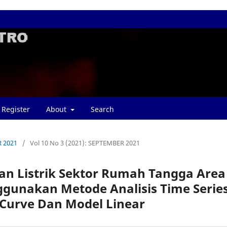
Register
About
Search
R 2021
/
Vol 10 No 3 (2021): SEPTEMBER 2021
n Listrik Sektor Rumah Tangga Area
ggunakan Metode Analisis Time Series
Curve Dan Model Linear