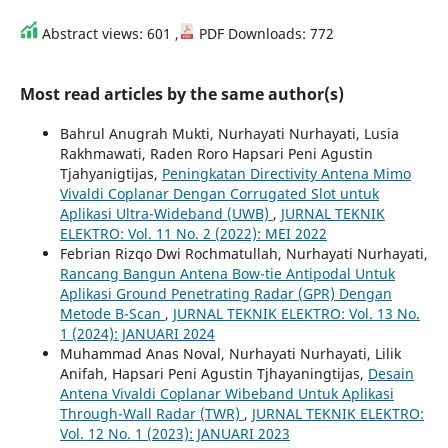
Abstract views: 601 ,
PDF Downloads: 772
Most read articles by the same author(s)
Bahrul Anugrah Mukti, Nurhayati Nurhayati, Lusia
Rakhmawati, Raden Roro Hapsari Peni Agustin
Tjahyanigtijas,
Peningkatan Directivity Antena Mimo
Vivaldi Coplanar Dengan Corrugated Slot untuk
Aplikasi Ultra-Wideband (UWB)
,
JURNAL TEKNIK
ELEKTRO: Vol. 11 No. 2 (2022): MEI 2022
Febrian Rizqo Dwi Rochmatullah, Nurhayati Nurhayati,
Rancang Bangun Antena Bow-tie Antipodal Untuk
Aplikasi Ground Penetrating Radar (GPR) Dengan
Metode B-Scan
,
JURNAL TEKNIK ELEKTRO: Vol. 13 No.
1 (2024): JANUARI 2024
Muhammad Anas Noval, Nurhayati Nurhayati, Lilik
Anifah, Hapsari Peni Agustin Tjhayaningtijas,
Desain
Antena Vivaldi Coplanar Wibeband Untuk Aplikasi
Through-Wall Radar (TWR)
,
JURNAL TEKNIK ELEKTRO:
Vol. 12 No. 1 (2023): JANUARI 2023