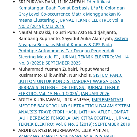
SRI PURWANDANI, LILIK ANIFAH,
Identifikasi
Kematangan Buah Tomat Berbasis L*a*b Color dan
Gray Level Co-occurrence Matrix Menggunakan K-
means Clustering
,
JURNAL TEKNIK ELEKTRO: Vol. 8
No. 2 (2019): MEI 2019
Naufal Muzakki, I Gusti Putu Asto Buditjahjanto,
Bambang Suprianto, Sayyidul Aulia Alamsyah,
Sistem
Navigasi Berbasis Modul Kompas & GPS Pada
Prototipe Autonomous Car Dengan Pengendali
Steering Metode PI
,
JURNAL TEKNIK ELEKTRO: Vol. 14
No. 3 (2025): SEPTEMBER 2025
Muhammad Yusman Zubairi, Puput Wanarti
Rusimamto, Lilik Anifah, Nur Kholis,
SISTEM PANIC
BUTTON UNTUK KONDISI DARURAT WARGA DESA
BERBASIS INTERNET OF THINGS
,
JURNAL TEKNIK
ELEKTRO: Vol. 15 No. 1 (2026): JANUARI 2026
ADITIA KURNIAWAN, LILIK ANIFAH,
IMPLEMENTASI
METODE BACKGROUND SUBTRACTION DALAM SISTEM
ANALISIS TRAYEKTORI HASIL LATIHAN ATLET LOMPAT
JAUH BERBASIS PENGOLAHAN CITRA DIGITAL
,
JURNAL
TEKNIK ELEKTRO: Vol. 8 No. 3 (2019): SEPTEMBER 2019
ARDHIKA RYZHA NURMAWAN, LILIK ANIFAH,
RANCANG BANGUN SOFTWARE ANALISIS HASIL