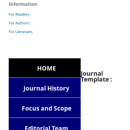
Information
For Readers
For Authors
For Librarians
HOME
Journal
Template :
Journal History
Focus and Scope
Editorial Team