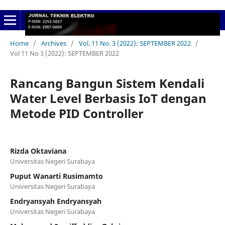
Home
/
Archives
/
Vol. 11 No. 3 (2022): SEPTEMBER 2022
/
Vol 11 No 3 (2022): SEPTEMBER 2022
Rancang Bangun Sistem Kendali
Water Level Berbasis IoT dengan
Metode PID Controller
Rizda Oktaviana
Universitas Negeri Surabaya
Puput Wanarti Rusimamto
Universitas Negeri Surabaya
Endryansyah Endryansyah
Universitas Negeri Surabaya