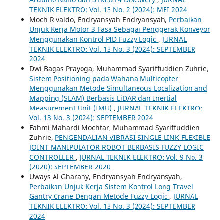
TEKNIK ELEKTRO: Vol. 13 No. 2 (2024): MEI 2024
Moch Rivaldo, Endryansyah Endryansyah,
Perbaikan
Unjuk Kerja Motor 3 Fasa Sebagai Penggerak Konveyor
Menggunakan Kontrol PID Fuzzy Logic
,
JURNAL
TEKNIK ELEKTRO: Vol. 13 No. 3 (2024): SEPTEMBER
2024
Dwi Bagas Prayoga, Muhammad Syariffuddien Zuhrie,
Sistem Positioning pada Wahana Multicopter
Menggunakan Metode Simultaneous Localization and
Mapping (SLAM) Berbasis LiDAR dan Inertial
Measurement Unit (IMU)
,
JURNAL TEKNIK ELEKTRO:
Vol. 13 No. 3 (2024): SEPTEMBER 2024
Fahmi Mahardi Mochtar, Muhammad Syariffuddien
Zuhrie,
PENGENDALIAN VIBRASI SINGLE LINK FLEXIBLE
JOINT MANIPULATOR ROBOT BERBASIS FUZZY LOGIC
CONTROLLER
,
JURNAL TEKNIK ELEKTRO: Vol. 9 No. 3
(2020): SEPTEMBER 2020
Uways Al Gharany, Endryansyah Endryansyah,
Perbaikan Unjuk Kerja Sistem Kontrol Long Travel
Gantry Crane Dengan Metode Fuzzy Logic
,
JURNAL
TEKNIK ELEKTRO: Vol. 13 No. 3 (2024): SEPTEMBER
2024