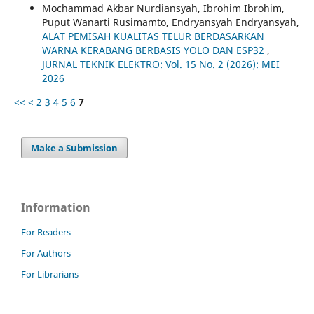
Mochammad Akbar Nurdiansyah, Ibrohim Ibrohim,
Puput Wanarti Rusimamto, Endryansyah Endryansyah,
ALAT PEMISAH KUALITAS TELUR BERDASARKAN
WARNA KERABANG BERBASIS YOLO DAN ESP32
,
JURNAL TEKNIK ELEKTRO: Vol. 15 No. 2 (2026): MEI
2026
<<
<
2
3
4
5
6
7
Make a Submission
Information
For Readers
For Authors
For Librarians