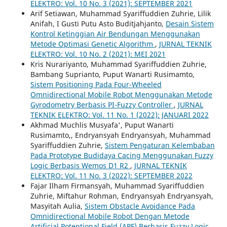
ELEKTRO: Vol. 10 No. 3 (2021): SEPTEMBER 2021
Arif Setiawan, Muhammad Syariffuddien Zuhrie, Lilik
Anifah, I Gusti Putu Asto Buditjahjanto,
Desain Sistem
Kontrol Ketinggian Air Bendungan Menggunakan
Metode Optimasi Genetic Algorithm
,
JURNAL TEKNIK
ELEKTRO: Vol. 10 No. 2 (2021): MEI 2021
Kris Nurariyanto, Muhammad Syariffuddien Zuhrie,
Bambang Suprianto, Puput Wanarti Rusimamto,
Sistem Positioning Pada Four-Wheeled
Omnidirectional Mobile Robot Menggunakan Metode
Gyrodometry Berbasis PI-Fuzzy Controller
,
JURNAL
TEKNIK ELEKTRO: Vol. 11 No. 1 (2022): JANUARI 2022
Akhmad Muchlis Musyafa', Puput Wanarti
Rusimamto,, Endryansyah Endryansyah, Muhammad
Syariffuddien Zuhrie,
Sistem Pengaturan Kelembaban
Pada Prototype Budidaya Cacing Menggunakan Fuzzy
Logic Berbasis Wemos D1 R2
,
JURNAL TEKNIK
ELEKTRO: Vol. 11 No. 3 (2022): SEPTEMBER 2022
Fajar Ilham Firmansyah, Muhammad Syariffuddien
Zuhrie, Miftahur Rohman, Endryansyah Endryansyah,
Masyitah Aulia,
Sistem Obstacle Avoidance Pada
Omnidirectional Mobile Robot Dengan Metode
Artificial Potentional Field (APF) Berbasis Fuzzy Logic