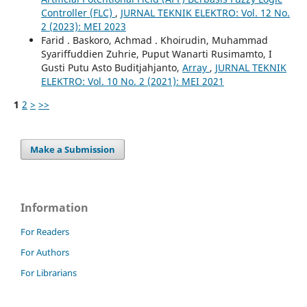
Controller (FLC)
,
JURNAL TEKNIK ELEKTRO: Vol. 12 No.
2 (2023): MEI 2023
Farid . Baskoro, Achmad . Khoirudin, Muhammad
Syariffuddien Zuhrie, Puput Wanarti Rusimamto, I
Gusti Putu Asto Buditjahjanto,
Array
,
JURNAL TEKNIK
ELEKTRO: Vol. 10 No. 2 (2021): MEI 2021
1
2
>
>>
Make a Submission
Information
For Readers
For Authors
For Librarians