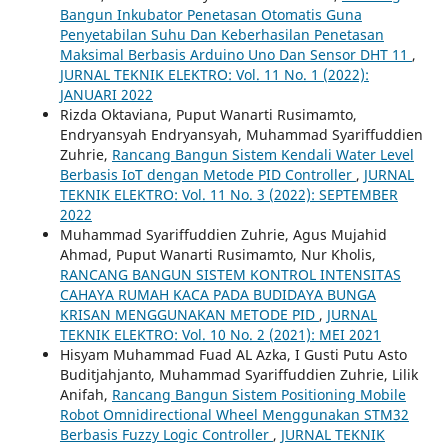
Bangun Inkubator Penetasan Otomatis Guna
Penyetabilan Suhu Dan Keberhasilan Penetasan
Maksimal Berbasis Arduino Uno Dan Sensor DHT 11
,
JURNAL TEKNIK ELEKTRO: Vol. 11 No. 1 (2022):
JANUARI 2022
Rizda Oktaviana, Puput Wanarti Rusimamto,
Endryansyah Endryansyah, Muhammad Syariffuddien
Zuhrie,
Rancang Bangun Sistem Kendali Water Level
Berbasis IoT dengan Metode PID Controller
,
JURNAL
TEKNIK ELEKTRO: Vol. 11 No. 3 (2022): SEPTEMBER
2022
Muhammad Syariffuddien Zuhrie, Agus Mujahid
Ahmad, Puput Wanarti Rusimamto, Nur Kholis,
RANCANG BANGUN SISTEM KONTROL INTENSITAS
CAHAYA RUMAH KACA PADA BUDIDAYA BUNGA
KRISAN MENGGUNAKAN METODE PID
,
JURNAL
TEKNIK ELEKTRO: Vol. 10 No. 2 (2021): MEI 2021
Hisyam Muhammad Fuad AL Azka, I Gusti Putu Asto
Buditjahjanto, Muhammad Syariffuddien Zuhrie, Lilik
Anifah,
Rancang Bangun Sistem Positioning Mobile
Robot Omnidirectional Wheel Menggunakan STM32
Berbasis Fuzzy Logic Controller
,
JURNAL TEKNIK