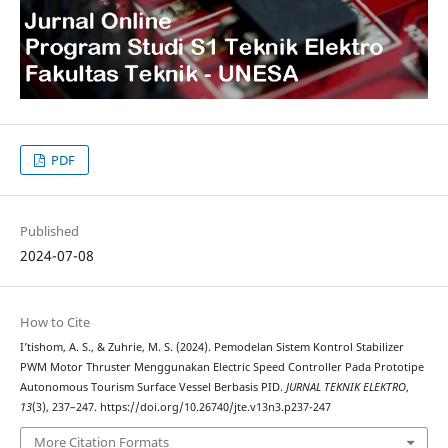
PDF
Published
2024-07-08
How to Cite
I’tishom, A. S., & Zuhrie, M. S. (2024). Pemodelan Sistem Kontrol Stabilizer
PWM Motor Thruster Menggunakan Electric Speed Controller Pada Prototipe
Autonomous Tourism Surface Vessel Berbasis PID.
JURNAL TEKNIK ELEKTRO
,
13
(3), 237–247. https://doi.org/10.26740/jte.v13n3.p237-247
More Citation Formats