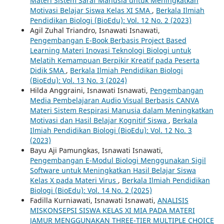
Materi Sistem Saraf Manusia untuk Meningkatkan
Motivasi Belajar Siswa Kelas XI SMA
,
Berkala Ilmiah
Pendidikan Biologi (BioEdu): Vol. 12 No. 2 (2023)
Agil Zuhal Triandro, Isnawati Isnawati,
Pengembangan E-Book Berbasis Project Based
Learning Materi Inovasi Teknologi Biologi untuk
Melatih Kemampuan Berpikir Kreatif pada Peserta
Didik SMA
,
Berkala Ilmiah Pendidikan Biologi
(BioEdu): Vol. 13 No. 3 (2024)
Hilda Anggraini, Isnawati Isnawati,
Pengembangan
Media Pembelajaran Audio Visual Berbasis CANVA
Materi Sistem Respirasi Manusia dalam Meningkatkan
Motivasi dan Hasil Belajar Kognitif Siswa
,
Berkala
Ilmiah Pendidikan Biologi (BioEdu): Vol. 12 No. 3
(2023)
Bayu Aji Pamungkas, Isnawati Isnawati,
Pengembangan E-Modul Biologi Menggunakan Sigil
Software untuk Meningkatkan Hasil Belajar Siswa
Kelas X pada Materi Virus
,
Berkala Ilmiah Pendidikan
Biologi (BioEdu): Vol. 14 No. 2 (2025)
Fadilla Kurniawati, Isnawati Isnawati,
ANALISIS
MISKONSEPSI SISWA KELAS XI MIA PADA MATERI
JAMUR MENGGUNAKAN THREE-TIER MULTIPLE CHOICE