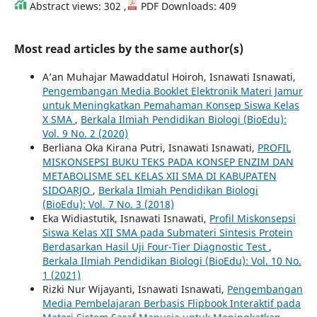
Abstract views: 302 ,
PDF Downloads: 409
Most read articles by the same author(s)
A’an Muhajar Mawaddatul Hoiroh, Isnawati Isnawati,
Pengembangan Media Booklet Elektronik Materi Jamur
untuk Meningkatkan Pemahaman Konsep Siswa Kelas
X SMA
,
Berkala Ilmiah Pendidikan Biologi (BioEdu):
Vol. 9 No. 2 (2020)
Berliana Oka Kirana Putri, Isnawati Isnawati,
PROFIL
MISKONSEPSI BUKU TEKS PADA KONSEP ENZIM DAN
METABOLISME SEL KELAS XII SMA DI KABUPATEN
SIDOARJO
,
Berkala Ilmiah Pendidikan Biologi
(BioEdu): Vol. 7 No. 3 (2018)
Eka Widiastutik, Isnawati Isnawati,
Profil Miskonsepsi
Siswa Kelas XII SMA pada Submateri Sintesis Protein
Berdasarkan Hasil Uji Four-Tier Diagnostic Test
,
Berkala Ilmiah Pendidikan Biologi (BioEdu): Vol. 10 No.
1 (2021)
Rizki Nur Wijayanti, Isnawati Isnawati,
Pengembangan
Media Pembelajaran Berbasis Flipbook Interaktif pada