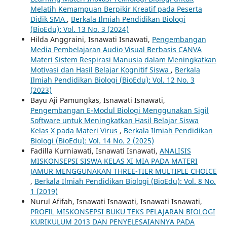
Melatih Kemampuan Berpikir Kreatif pada Peserta
Didik SMA
,
Berkala Ilmiah Pendidikan Biologi
(BioEdu): Vol. 13 No. 3 (2024)
Hilda Anggraini, Isnawati Isnawati,
Pengembangan
Media Pembelajaran Audio Visual Berbasis CANVA
Materi Sistem Respirasi Manusia dalam Meningkatkan
Motivasi dan Hasil Belajar Kognitif Siswa
,
Berkala
Ilmiah Pendidikan Biologi (BioEdu): Vol. 12 No. 3
(2023)
Bayu Aji Pamungkas, Isnawati Isnawati,
Pengembangan E-Modul Biologi Menggunakan Sigil
Software untuk Meningkatkan Hasil Belajar Siswa
Kelas X pada Materi Virus
,
Berkala Ilmiah Pendidikan
Biologi (BioEdu): Vol. 14 No. 2 (2025)
Fadilla Kurniawati, Isnawati Isnawati,
ANALISIS
MISKONSEPSI SISWA KELAS XI MIA PADA MATERI
JAMUR MENGGUNAKAN THREE-TIER MULTIPLE CHOICE
,
Berkala Ilmiah Pendidikan Biologi (BioEdu): Vol. 8 No.
1 (2019)
Nurul Afifah, Isnawati Isnawati, Isnawati Isnawati,
PROFIL MISKONSEPSI BUKU TEKS PELAJARAN BIOLOGI
KURIKULUM 2013 DAN PENYELESAIANNYA PADA