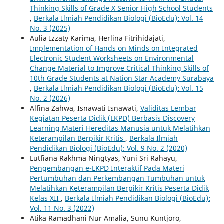
Thinking Skills of Grade X Senior High School Students
,
Berkala Ilmiah Pendidikan Biologi (BioEdu): Vol. 14
No. 3 (2025)
Aulia Izzaty Karima, Herlina Fitrihidajati,
Implementation of Hands on Minds on Integrated
Electronic Student Worksheets on Environmental
Change Material to Improve Critical Thinking Skills of
10th Grade Students at Nation Star Academy Surabaya
,
Berkala Ilmiah Pendidikan Biologi (BioEdu): Vol. 15
No. 2 (2026)
Alfina Zahwa, Isnawati Isnawati,
Validitas Lembar
Kegiatan Peserta Didik (LKPD) Berbasis Discovery
Learning Materi Hereditas Manusia untuk Melatihkan
Keterampilan Berpikir Kritis
,
Berkala Ilmiah
Pendidikan Biologi (BioEdu): Vol. 9 No. 2 (2020)
Lutfiana Rakhma Ningtyas, Yuni Sri Rahayu,
Pengembangan e-LKPD Interaktif Pada Materi
Pertumbuhan dan Perkembangan Tumbuhan untuk
Melatihkan Keterampilan Berpikir Kritis Peserta Didik
Kelas XII
,
Berkala Ilmiah Pendidikan Biologi (BioEdu):
Vol. 11 No. 3 (2022)
Atika Ramadhani Nur Amalia, Sunu Kuntjoro,