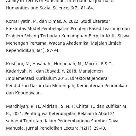
Ability in Terms of Education. International Journal of
Humanities and Social Science, 6(7), 81–84.
Komariyatin, P., dan Dimas, A. 2022. Studi Literatur
Efektifitas Model Pembelajaran Problem Based Learning dan
Problem Solving Terhadap Kemampuan Berpikir Kritis Siswa
Menengah Pertama. Wacana Akademika: Majalah Ilmiah
Kependidikan, 6(1), 87-94.
Kristiani, N., Hasanah., Hunaenah, N., Moroki, E.S.G.,
Kadariyah, N., dan Ibayati, Y. 2018. Manajemen
Implementasi Kurikulum 2013. Direktorat Jenderal
Pendidikan Dasar dan Menengah, Kementerian Pendidikan
dan Kebudayaan.
Mardhiyah, R. H., Aldriani, S. N. F, Chitta, F., dan Zulfikar M.
R., 2021. Pentingnya Keterampilan Belajar di Abad 21
sebagai Tuntutan dalam Pengembangan Sumber Daya
Manusia. Jurnal Pendidikan Lectura, 12(1): 29-40.