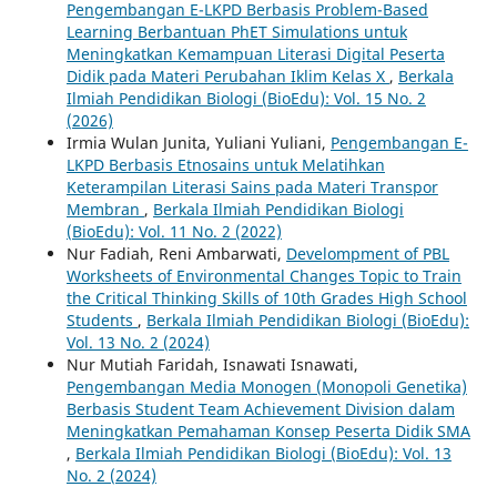
Pengembangan E-LKPD Berbasis Problem-Based
Learning Berbantuan PhET Simulations untuk
Meningkatkan Kemampuan Literasi Digital Peserta
Didik pada Materi Perubahan Iklim Kelas X
,
Berkala
Ilmiah Pendidikan Biologi (BioEdu): Vol. 15 No. 2
(2026)
Irmia Wulan Junita, Yuliani Yuliani,
Pengembangan E-
LKPD Berbasis Etnosains untuk Melatihkan
Keterampilan Literasi Sains pada Materi Transpor
Membran
,
Berkala Ilmiah Pendidikan Biologi
(BioEdu): Vol. 11 No. 2 (2022)
Nur Fadiah, Reni Ambarwati,
Develompment of PBL
Worksheets of Environmental Changes Topic to Train
the Critical Thinking Skills of 10th Grades High School
Students
,
Berkala Ilmiah Pendidikan Biologi (BioEdu):
Vol. 13 No. 2 (2024)
Nur Mutiah Faridah, Isnawati Isnawati,
Pengembangan Media Monogen (Monopoli Genetika)
Berbasis Student Team Achievement Division dalam
Meningkatkan Pemahaman Konsep Peserta Didik SMA
,
Berkala Ilmiah Pendidikan Biologi (BioEdu): Vol. 13
No. 2 (2024)