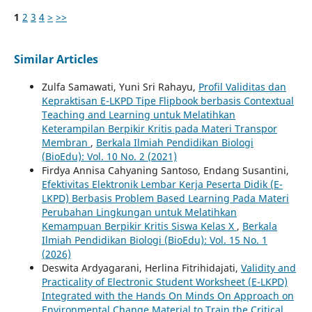
1
2
3
4
>
>>
Similar Articles
Zulfa Samawati, Yuni Sri Rahayu,
Profil Validitas dan
Kepraktisan E-LKPD Tipe Flipbook berbasis Contextual
Teaching and Learning untuk Melatihkan
Keterampilan Berpikir Kritis pada Materi Transpor
Membran
,
Berkala Ilmiah Pendidikan Biologi
(BioEdu): Vol. 10 No. 2 (2021)
Firdya Annisa Cahyaning Santoso, Endang Susantini,
Efektivitas Elektronik Lembar Kerja Peserta Didik (E-
LKPD) Berbasis Problem Based Learning Pada Materi
Perubahan Lingkungan untuk Melatihkan
Kemampuan Berpikir Kritis Siswa Kelas X
,
Berkala
Ilmiah Pendidikan Biologi (BioEdu): Vol. 15 No. 1
(2026)
Deswita Ardyagarani, Herlina Fitrihidajati,
Validity and
Practicality of Electronic Student Worksheet (E-LKPD)
Integrated with the Hands On Minds On Approach on
Environmental Change Material to Train the Critical