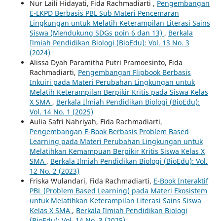
Nur Laili Hidayati, Fida Rachmadiarti ,
Pengembangan
E-LKPD Berbasis PBL Sub Materi Pencemaran
Lingkungan untuk Melatih Keterampilan Literasi Sains
Siswa (Mendukung SDGs poin 6 dan 13)
,
Berkala
Ilmiah Pendidikan Biologi (BioEdu): Vol. 13 No. 3
(2024)
Alissa Dyah Paramitha Putri Pramoesinto, Fida
Rachmadiarti,
Pengembangan Flipbook Berbasis
Inkuiri pada Materi Perubahan Lingkungan untuk
Melatih Keterampilan Berpikir Kritis pada Siswa Kelas
X SMA
,
Berkala Ilmiah Pendidikan Biologi (BioEdu):
Vol. 14 No. 1 (2025)
Aulia Safri Nahriyah, Fida Rachmadiarti,
Pengembangan E-Book Berbasis Problem Based
Learning pada Materi Perubahan Lingkungan untuk
Melatihkan Kemampuan Berpikir Kritis Siswa Kelas X
SMA
,
Berkala Ilmiah Pendidikan Biologi (BioEdu): Vol.
12 No. 2 (2023)
Friska Wulandari, Fida Rachmadiarti,
E-Book Interaktif
PBL (Problem Based Learning) pada Materi Ekosistem
untuk Melatihkan Keterampilan Literasi Sains Siswa
Kelas X SMA
,
Berkala Ilmiah Pendidikan Biologi
(BioEdu): Vol. 14 No. 3 (2025)