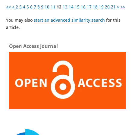
<<
<
2
3
4
5
6
7
8
9
10
11
12
13
14
15
16
17
18
19
20
21
>
>>
You may also
start an advanced similarity search
for this
article.
Open Access Journal