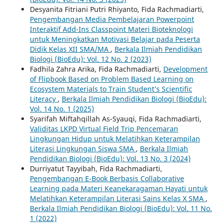
Desyanita Fitriani Putri Rhiyanto, Fida Rachmadiarti,
Pengembangan Media Pembelajaran Powerpoint
Interaktif Add-Ins Classpoint Materi Bioteknologi
untuk Meningkatkan Motivasi Belajar pada Peserta
Didik Kelas XII SMA/MA
,
Berkala Ilmiah Pendidikan
Biologi (BioEdu): Vol. 12 No. 2 (2023)
Fadhila Zahra Arika, Fida Rachmadiarti,
Development
of Flipbook Based on Problem Based Learning on
Ecosystem Materials to Train Student’s Scientific
Literacy
,
Berkala Ilmiah Pendidikan Biologi (BioEdu):
Vol. 14 No. 1 (2025)
Syarifah Miftahqillah As-Syauqi, Fida Rachmadiarti,
Validitas LKPD Virtual Field Trip Pencemaran
Lingkungan Hidup untuk Melatihkan Keterampilan
Literasi Lingkungan Siswa SMA
,
Berkala Ilmiah
Pendidikan Biologi (BioEdu): Vol. 13 No. 3 (2024)
Durriyatut Tayyibah, Fida Rachmadiarti,
Pengembangan E-Book Berbasis Collaborative
Learning pada Materi Keanekaragaman Hayati untuk
Melatihkan Keterampilan Literasi Sains Kelas X SMA
,
Berkala Ilmiah Pendidikan Biologi (BioEdu): Vol. 11 No.
1 (2022)