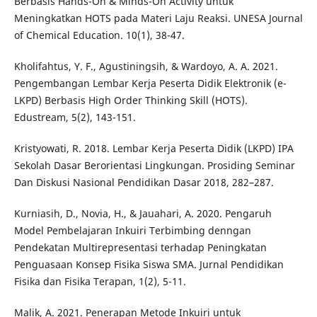
Berbasis Hands-On & Minds-On Activity untuk
Meningkatkan HOTS pada Materi Laju Reaksi. UNESA Journal
of Chemical Education. 10(1), 38-47.
Kholifahtus, Y. F., Agustiningsih, & Wardoyo, A. A. 2021.
Pengembangan Lembar Kerja Peserta Didik Elektronik (e-
LKPD) Berbasis High Order Thinking Skill (HOTS).
Edustream, 5(2), 143-151.
Kristyowati, R. 2018. Lembar Kerja Peserta Didik (LKPD) IPA
Sekolah Dasar Berorientasi Lingkungan. Prosiding Seminar
Dan Diskusi Nasional Pendidikan Dasar 2018, 282–287.
Kurniasih, D., Novia, H., & Jauahari, A. 2020. Pengaruh
Model Pembelajaran Inkuiri Terbimbing denngan
Pendekatan Multirepresentasi terhadap Peningkatan
Penguasaan Konsep Fisika Siswa SMA. Jurnal Pendidikan
Fisika dan Fisika Terapan, 1(2), 5-11.
Malik, A. 2021. Penerapan Metode Inkuiri untuk