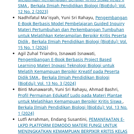
SMA
,
Berkala Ilmiah Pendidikan Biologi (BioEdu): Vol.
12 No. 2 (2023)
Nadhifatul Ma'isyah, Yuni Sri Rahayu,
Pengembangan
E-Book Berbasis Model Pembelajaran Guided Inquiry
Materi Pertumbuhan dan Perkembangan Tumbuhan
untuk Melatihkan Keterampilan Berpikir Kritis Peserta
Didik
,
Berkala Ilmiah Pendidikan Biologi (BioEdu): Vol.
15 No. 1 (2026)
Agil Zuhal Triandro, Isnawati Isnawati,
Pengembangan E-Book Berbasis Project Based
Learning Materi Inovasi Teknologi Biologi untuk
Melatih Kemampuan Berpikir Kreatif pada Peserta
Didik SMA
,
Berkala Ilmiah Pendidikan Biologi
(BioEdu): Vol. 13 No. 3 (2024)
Binti Munawaroh, Yuni Sri Rahayu, Ahmad Bashri,
Profil Permainan Edukatif Ludo pada Materi Plantae
untuk Melatihkan Kemampuan Berpikir Kritis Siswa
,
Berkala Ilmiah Pendidikan Biologi (BioEdu): Vol. 13 No.
1 (2024)
Lutfi Arrahman, Endang Susantini,
PEMANFAATAN E-
LKPD PLATFORM EDMODO MATERI FUNGI UNTUK
MENINGKATKAN KEMAMPUAN BERPIKIR KRITIS KELAS