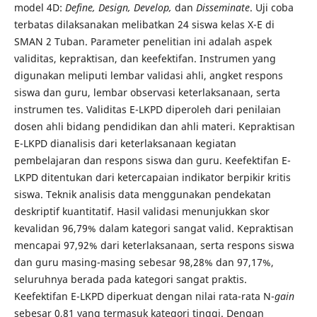
model 4D:
Define, Design, Develop,
dan
Disseminate
. Uji coba
terbatas dilaksanakan melibatkan 24 siswa kelas X-E di
SMAN 2 Tuban. Parameter penelitian ini adalah aspek
validitas, kepraktisan, dan keefektifan. Instrumen yang
digunakan meliputi lembar validasi ahli, angket respons
siswa dan guru, lembar observasi keterlaksanaan, serta
instrumen tes. Validitas E-LKPD diperoleh dari penilaian
dosen ahli bidang pendidikan dan ahli materi. Kepraktisan
E-LKPD dianalisis dari keterlaksanaan kegiatan
pembelajaran dan respons siswa dan guru. Keefektifan E-
LKPD ditentukan dari ketercapaian indikator berpikir kritis
siswa. Teknik analisis data menggunakan pendekatan
deskriptif kuantitatif. Hasil validasi menunjukkan skor
kevalidan 96,79% dalam kategori sangat valid. Kepraktisan
mencapai 97,92% dari keterlaksanaan, serta respons siswa
dan guru masing-masing sebesar 98,28% dan 97,17%,
seluruhnya berada pada kategori sangat praktis.
Keefektifan E-LKPD diperkuat dengan nilai rata-rata N-
gain
sebesar 0,81 yang termasuk kategori tinggi. Dengan