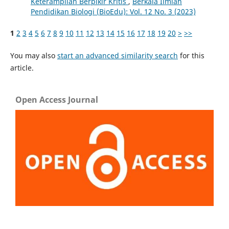
Keterampilan Berpikir Kritis
,
Berkala Ilmiah
Pendidikan Biologi (BioEdu): Vol. 12 No. 3 (2023)
1
2
3
4
5
6
7
8
9
10
11
12
13
14
15
16
17
18
19
20
>
>>
You may also
start an advanced similarity search
for this
article.
Open Access Journal