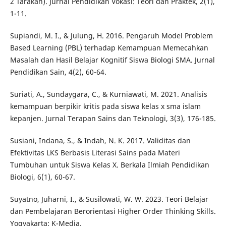
2 Tarakan). Jurnal Pendidikan Vokasi: Teori dan Praktek, 2(1),
1-11.
Supiandi, M. I., & Julung, H. 2016. Pengaruh Model Problem
Based Learning (PBL) terhadap Kemampuan Memecahkan
Masalah dan Hasil Belajar Kognitif Siswa Biologi SMA. Jurnal
Pendidikan Sain, 4(2), 60-64.
Suriati, A., Sundaygara, C., & Kurniawati, M. 2021. Analisis
kemampuan berpikir kritis pada siswa kelas x sma islam
kepanjen. Jurnal Terapan Sains dan Teknologi, 3(3), 176-185.
Susiani, Indana, S., & Indah, N. K. 2017. Validitas dan
Efektivitas LKS Berbasis Literasi Sains pada Materi
Tumbuhan untuk Siswa Kelas X. Berkala Ilmiah Pendidikan
Biologi, 6(1), 60-67.
Suyatno, Juharni, I., & Susilowati, W. W. 2023. Teori Belajar
dan Pembelajaran Berorientasi Higher Order Thinking Skills.
Yogyakarta: K-Media.