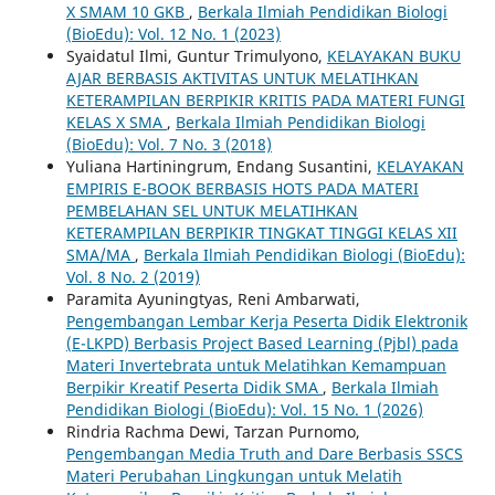
X SMAM 10 GKB
,
Berkala Ilmiah Pendidikan Biologi
(BioEdu): Vol. 12 No. 1 (2023)
Syaidatul Ilmi, Guntur Trimulyono,
KELAYAKAN BUKU
AJAR BERBASIS AKTIVITAS UNTUK MELATIHKAN
KETERAMPILAN BERPIKIR KRITIS PADA MATERI FUNGI
KELAS X SMA
,
Berkala Ilmiah Pendidikan Biologi
(BioEdu): Vol. 7 No. 3 (2018)
Yuliana Hartiningrum, Endang Susantini,
KELAYAKAN
EMPIRIS E-BOOK BERBASIS HOTS PADA MATERI
PEMBELAHAN SEL UNTUK MELATIHKAN
KETERAMPILAN BERPIKIR TINGKAT TINGGI KELAS XII
SMA/MA
,
Berkala Ilmiah Pendidikan Biologi (BioEdu):
Vol. 8 No. 2 (2019)
Paramita Ayuningtyas, Reni Ambarwati,
Pengembangan Lembar Kerja Peserta Didik Elektronik
(E-LKPD) Berbasis Project Based Learning (Pjbl) pada
Materi Invertebrata untuk Melatihkan Kemampuan
Berpikir Kreatif Peserta Didik SMA
,
Berkala Ilmiah
Pendidikan Biologi (BioEdu): Vol. 15 No. 1 (2026)
Rindria Rachma Dewi, Tarzan Purnomo,
Pengembangan Media Truth and Dare Berbasis SSCS
Materi Perubahan Lingkungan untuk Melatih