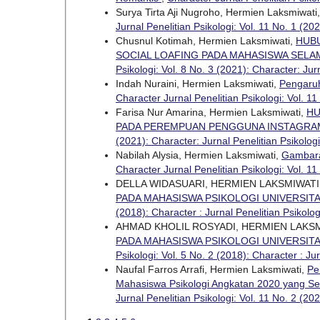
Surya Tirta Aji Nugroho, Hermien Laksmiwati
Jurnal Penelitian Psikologi: Vol. 11 No. 1 (20
Chusnul Kotimah, Hermien Laksmiwati,
HUB
SOCIAL LOAFING PADA MAHASISWA SEL
Psikologi: Vol. 8 No. 3 (2021): Character: Jur
Indah Nuraini, Hermien Laksmiwati,
Pengaruh
Character Jurnal Penelitian Psikologi: Vol. 11
Farisa Nur Amarina, Hermien Laksmiwati,
HU
PADA PEREMPUAN PENGGUNA INSTAGRA
(2021): Character: Jurnal Penelitian Psikologi
Nabilah Alysia, Hermien Laksmiwati,
Gambara
Character Jurnal Penelitian Psikologi: Vol. 11
DELLA WIDASUARI, HERMIEN LAKSMIWATI
PADA MAHASISWA PSIKOLOGI UNIVERSIT
(2018): Character : Jurnal Penelitian Psikolog
AHMAD KHOLIL ROSYADI, HERMIEN LAKS
PADA MAHASISWA PSIKOLOGI UNIVERSIT
Psikologi: Vol. 5 No. 2 (2018): Character : Jur
Naufal Farros Arrafi, Hermien Laksmiwati,
Pe
Mahasiswa Psikologi Angkatan 2020 yang Se
Jurnal Penelitian Psikologi: Vol. 11 No. 2 (20