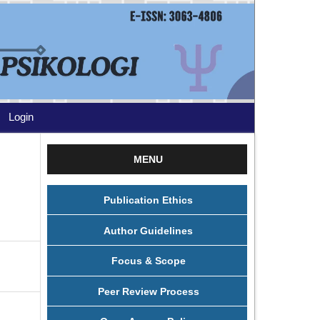
Login
MENU
Publication Ethics
Author Guidelines
Focus & Scope
Peer Review Process