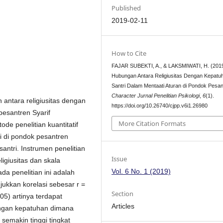
Published
2019-02-11
How to Cite
FAJAR SUBEKTI, A., & LAKSMIWATI, H. (2019
Hubungan Antara Religiusitas Dengan Kepatu
Santri Dalam Mentaati Aturan di Pondok Pesan
Character Jurnal Penelitian Psikologi
,
6
(1).
 antara religiusitas dengan
https://doi.org/10.26740/cjpp.v6i1.26980
pesantren Syarif
More Citation Formats
ode penelitian kuantitatif
ri di pondok pesantren
santri. Instrumen penelitian
Issue
ligiusitas dan skala
Vol. 6 No. 1 (2019)
da penelitian ini adalah
jukkan korelasi sebesar r =
Section
05) artinya terdapat
Articles
dengan kepatuhan dimana
 semakin tinggi tingkat