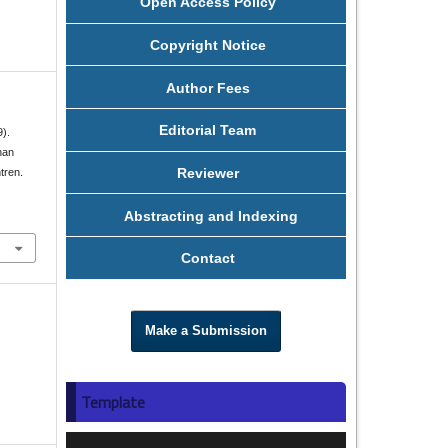
Open Access Policy
Copyright Notice
Author Fees
Editorial Team
).
han
Reviewer
tren.
Abstracting and Indexing
Contact
Make a Submission
Template