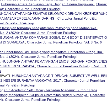
,
Hubungan Antara Kepuasan Kerja Dengan Kinerja Karyawan
,
Charac
24): Character Jurnal Penelitian Psikologi
UNGAN ANTARA KOHESIVITAS KELOMPOK DENGAN KECENDERUN
AMA MASA PEMBELAJARAN DARING
,
Character Jurnal Penelitian
nal Penelitian Psikologi
 Kesepian terhadap Kesejahteraan Psikologis pada Mahasiswa
,
 No. 2 (2024): Character Jurnal Penelitian Psikologi
BUNGAN ANTARA KOMPARASI SOSIAL DAN BODY DISSATISFACTI
M DI SURABAYA
,
Character Jurnal Penelitian Psikologi: Vol. 8 No. 6
n Penerimaan Diri Remaja yang Mengalami Perceraian Orang Tua
,
 No. 1 (2024): Character Jurnal Penelitian Psikologi
,
HUBUNGAN ANTARA KEMATANGAN EMOSI DENGAN FORGIVENE
AS NEGERI SURABAYA
,
Character Jurnal Penelitian Psikologi: Vol. 5 N
i
MIWATI,
HUBUNGAN ANTARA GRIT DENGAN SUBJECTIVE WELL-BE
AS NEGERI SURABAYA ANGKATAN 2017
,
Character Jurnal Penelitian
nal Penelitian Psikologi
ngaruh Academic Self Efficacy terhadap Academic Burnout Pada
dang Mengerjakan Skripsi di Universitas Negeri Surabaya
,
Character
24): Character Jurnal Penelitian Psikologi