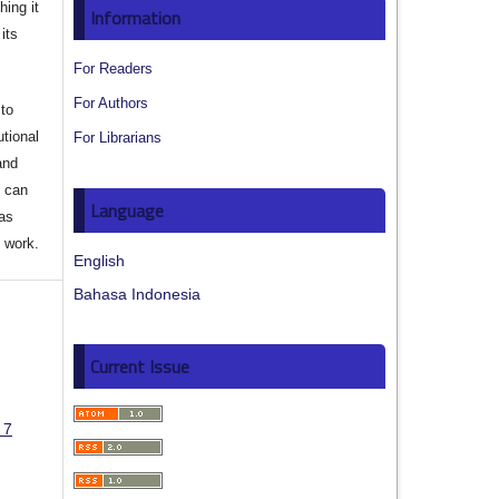
hing it
Information
its
For Readers
For Authors
to
utional
For Librarians
and
s can
Language
 as
d work.
English
Bahasa Indonesia
Current Issue
 7