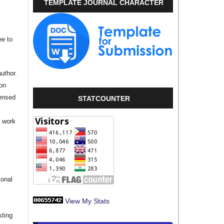
TEMPLATE JOURNAL CHARACTER
ee to
author.
ion
censed
STATCOUNTER
e work
s
ional
View My Stats
sting