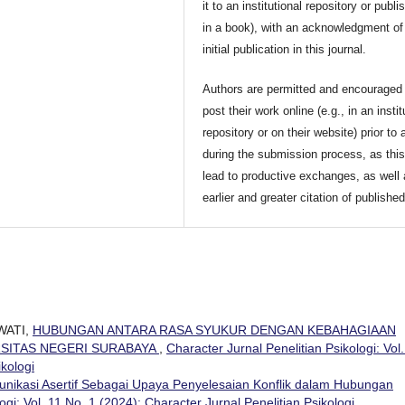
it to an institutional repository or publis
in a book), with an acknowledgment of 
initial publication in this journal.
Authors are permitted and encouraged 
post their work online (e.g., in an instit
repository or on their website) prior to 
during the submission process, as thi
lead to productive exchanges, as well
earlier and greater citation of publishe
WATI,
HUBUNGAN ANTARA RASA SYUKUR DENGAN KEBAHAGIAAN
SITAS NEGERI SURABAYA
,
Character Jurnal Penelitian Psikologi: Vol.
ikologi
nikasi Asertif Sebagai Upaya Penyelesaian Konflik dalam Hubungan
ogi: Vol. 11 No. 1 (2024): Character Jurnal Penelitian Psikologi