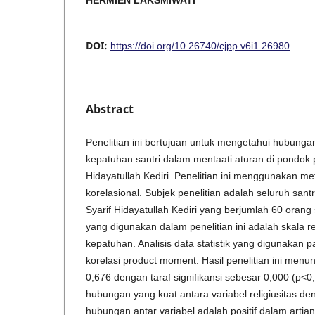
HERMIEN LAKSMIWATI
DOI:
https://doi.org/10.26740/cjpp.v6i1.26980
Abstract
Penelitian ini bertujuan untuk mengetahui hubungan
kepatuhan santri dalam mentaati aturan di pondok 
Hidayatullah Kediri. Penelitian ini menggunakan met
korelasional. Subjek penelitian adalah seluruh sant
Syarif Hidayatullah Kediri yang berjumlah 60 orang 
yang digunakan dalam penelitian ini adalah skala re
kepatuhan. Analisis data statistik yang digunakan pa
korelasi product moment. Hasil penelitian ini menun
0,676 dengan taraf signifikansi sebesar 0,000 (p<0,
hubungan yang kuat antara variabel religiusitas 
hubungan antar variabel adalah positif dalam artian