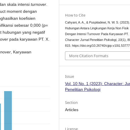
 dan skala intensi
turnover
.
oduct moment dengan
How to Cite
hasilkan koefisien
Cahyani, A. A., & Puspitadewi, N. W. S. (2023)
nifikansi sebesar 0,000 (p=
Hubungan Antara Lingkungan Kerja Non Fisik
at hubungan yang negatif
Dengan Intensi Turnover Pada Karyawan PT. 
nover
pada karyawan PT. X.
Character Jurnal Penelitian Psikologi
,
10
(1), 
815. https://doi.org/10.26740/cjpp.v10i1.53777
rnover
, Karyawan
More Citation Formats
Issue
Vol. 10 No. 1 (2023): Character: Ju
Penelitian Psikologi
Section
Articles
License