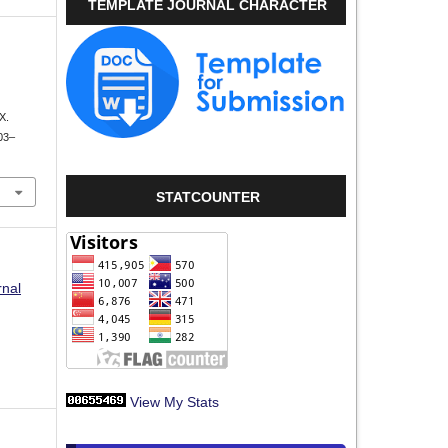
TEMPLATE JOURNAL CHARACTER
.
X.
803–
STATCOUNTER
rnal
View My Stats