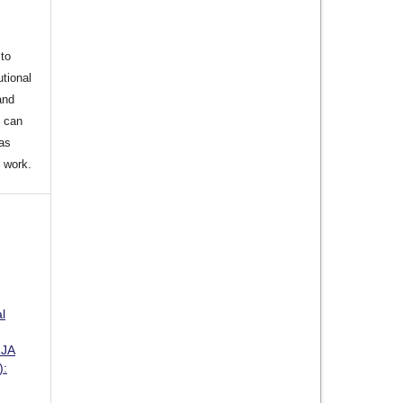
to
utional
and
s can
 as
d work.
l
JA
):