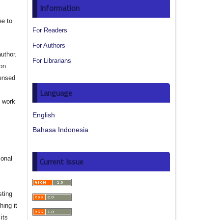
Information
ee to
For Readers
For Authors
author.
For Librarians
ion
censed
Language
e work
English
s
Bahasa Indonesia
ional
Current Issue
sting
hing it
its