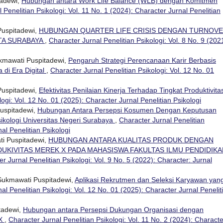
tadewi,
Hubungan antara Work Life Balance (WLB) dengan Komitmen
 Penelitian Psikologi: Vol. 11 No. 1 (2024): Character Jurnal Penelitian
Puspitadewi,
HUBUNGAN QUARTER LIFE CRISIS DENGAN TURNOV
OTA SURABAYA
,
Character Jurnal Penelitian Psikologi: Vol. 8 No. 9 (202
ukmawati Puspitadewi,
Pengaruh Strategi Perencanaan Karir Berbasis
di Era Digital
,
Character Jurnal Penelitian Psikologi: Vol. 12 No. 01
Puspitadewi,
Efektivitas Penilaian Kinerja Terhadap Tingkat Produktivita
logi: Vol. 12 No. 01 (2025): Character Jurnal Penelitian Psikologi
uspitadewi,
Hubungan Antara Persepsi Kosumen Dengan Keputusan
ikologi Universitas Negeri Surabaya
,
Character Jurnal Penelitian
nal Penelitian Psikologi
ti Puspitadewi,
HUBUNGAN ANTARA KUALITAS PRODUK DENGAN
KIVITAS MEREK X PADA MAHASISWA FAKULTAS ILMU PENDIDIKA
r Jurnal Penelitian Psikologi: Vol. 9 No. 5 (2022): Character: Jurnal
 Sukmawati Puspitadewi,
Aplikasi Rekrutmen dan Seleksi Karyawan yan
al Penelitian Psikologi: Vol. 12 No. 01 (2025): Character Jurnal Penelit
tadewi,
Hubungan antara Persepsi Dukungan Organisasi dengan
 X
,
Character Jurnal Penelitian Psikologi: Vol. 11 No. 2 (2024): Characte