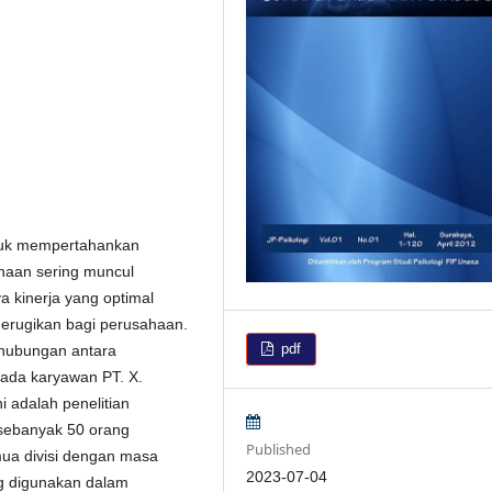
tuk mempertahankan
haan sering muncul
 kinerja yang optimal
merugikan bagi perusahaan.
pdf
i hubungan antara
ada karyawan PT. X.
 adalah penelitian
 sebanyak 50 orang
Published
mua divisi dengan masa
2023-07-04
ng digunakan dalam