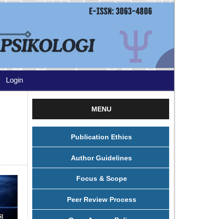
Login
MENU
Publication Ethics
Author Guidelines
Focus & Scope
Peer Review Process