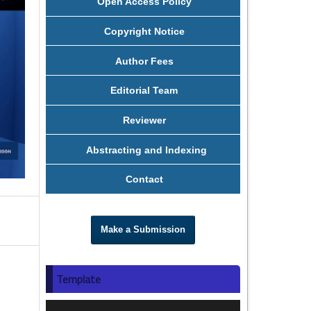
Open Access Policy
Copyright Notice
Author Fees
Editorial Team
Reviewer
Abstracting and Indexing
Contact
Make a Submission
Template