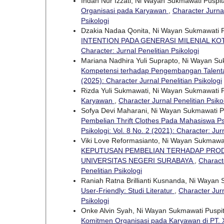
Indah Nur Izzati, Ni Wayan Sukmawati Puspi
Organisasi pada Karyawan
,
Character Jurnal
Psikologi
Dzakia Nadaa Qonita, Ni Wayan Sukmawati 
INTENTION PADA GENERASI MILENIAL K
Character: Jurnal Penelitian Psikologi
Mariana Nadhira Yuli Suprapto, Ni Wayan S
Kompetensi terhadap Pengembangan Talenta 
(2025): Character Jurnal Penelitian Psikologi
Rizda Yuli Sukmawati, Ni Wayan Sukmawati 
Karyawan
,
Character Jurnal Penelitian Psiko
Sofya Devi Maharani, Ni Wayan Sukmawati P
Pembelian Thrift Clothes Pada Mahasiswa Ps
Psikologi: Vol. 8 No. 2 (2021): Character: Jur
Viki Love Reformasianto, Ni Wayan Sukmawa
KEPUTUSAN PEMBELIAN TERHADAP PRODU
UNIVERSITAS NEGERI SURABAYA
,
Characte
Penelitian Psikologi
Raniah Ratna Brillianti Kusnanda, Ni Wayan
User-Friendly: Studi Literatur
,
Character Jurn
Psikologi
Onke Alvin Syah, Ni Wayan Sukmawati Puspi
Komitmen Organisasi pada Karyawan di PT.