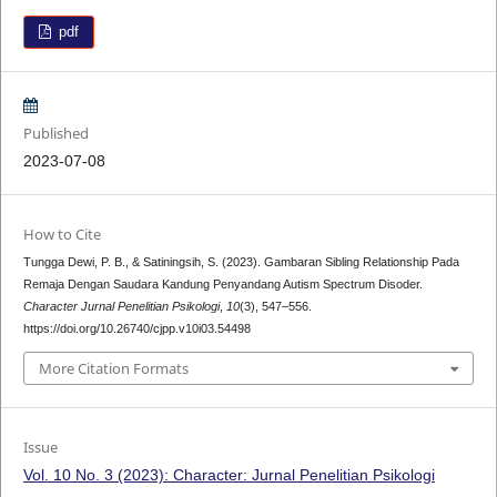
pdf
Published
2023-07-08
How to Cite
Tungga Dewi, P. B., & Satiningsih, S. (2023). Gambaran Sibling Relationship Pada
Remaja Dengan Saudara Kandung Penyandang Autism Spectrum Disoder.
Character Jurnal Penelitian Psikologi
,
10
(3), 547–556.
https://doi.org/10.26740/cjpp.v10i03.54498
More Citation Formats
Issue
Vol. 10 No. 3 (2023): Character: Jurnal Penelitian Psikologi