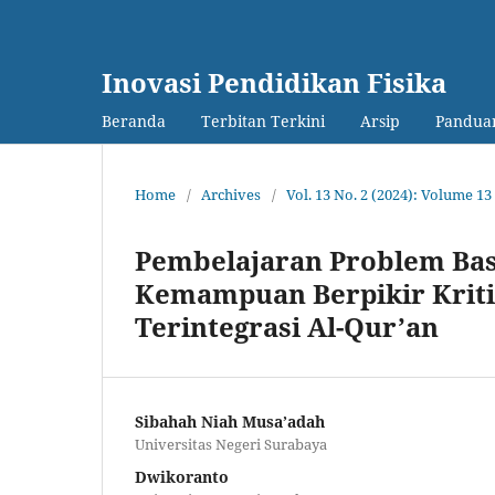
Inovasi Pendidikan Fisika
Beranda
Terbitan Terkini
Arsip
Panduan
Home
/
Archives
/
Vol. 13 No. 2 (2024): Volume 
Pembelajaran Problem Bas
Kemampuan Berpikir Kriti
Terintegrasi Al-Qur’an
Sibahah Niah Musa’adah
Universitas Negeri Surabaya
Dwikoranto