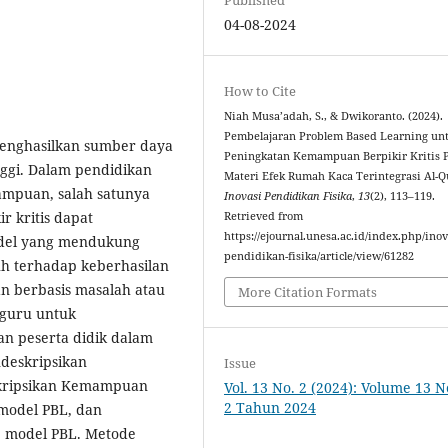
04-08-2024
How to Cite
Niah Musa’adah, S., & Dwikoranto. (2024).
Pembelajaran Problem Based Learning un
enghasilkan sumber daya
Peningkatan Kemampuan Berpikir Kritis 
nggi. Dalam pendidikan
Materi Efek Rumah Kaca Terintegrasi Al-Q
mpuan, salah satunya
Inovasi Pendidikan Fisika
,
13
(2), 113–119.
 kritis dapat
Retrieved from
https://ejournal.unesa.ac.id/index.php/inov
odel yang mendukung
pendidikan-fisika/article/view/61282
h terhadap keberhasilan
an berbasis masalah atau
More Citation Formats
 guru untuk
 peserta didik dalam
ndeskripsikan
Issue
skripsikan Kemampuan
Vol. 13 No. 2 (2024): Volume 13 
2 Tahun 2024
n model PBL, dan
p model PBL. Metode