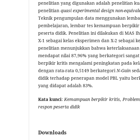
penelitian yang digunakan adalah penelitian ku
penelitian
quasi experiment
al design
non-equival
Teknik pengumpulan data menggunakan lembar
pembelajaran, lembar tes kemampuan berpikir k
peserta didik. Penelitian ini dilakukan di MAS 
X-1 sebagai kelas eksperimen dan X-2 sebagai kel
penelitian menunjukkan bahwa keterlaksanaan
mendapat nilai 87,96% yang berkategori sang
berpikir kritis mengalami peningkatan pada kel
dengan rata-rata 0,5149 berkategori
N-Gain
seda
didik terhadap penerapan model PBL yaitu berk
yang didapat adalah 83%.
Kata kunci
:
Kemampuan berpikir kritis, Problem
respon peserta didik
Downloads