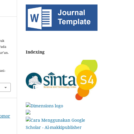
tuk
Pada
Indexing
ur’an.
asi-
Nomor