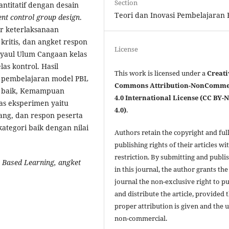
Section
antitatif dengan desain
Teori dan Inovasi Pembelajaran F
ent control group
design
.
 keterlaksanaan
ritis, dan angket respon
License
Ihyaul Ulum Cangaan kelas
as kontrol. Hasil
This work is licensed under a
Creati
 pembelajaran model PBL
Commons Attribution-NonComme
at baik, Kemampuan
4.0 International License (CC BY-
as eksperimen yaitu
4.0)
.
ng, dan respon peserta
ategori baik dengan nilai
Authors retain the copyright and ful
publishing rights of their articles wi
restriction. By submitting and publi
 Based Learning, angket
in this journal, the author grants the
journal the non-exclusive right to p
and distribute the article, provided 
proper attribution is given and the u
non-commercial.