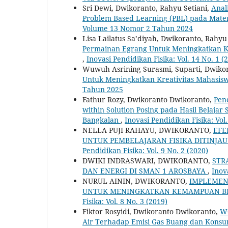
Sri Dewi, Dwikoranto, Rahyu Setiani,
Anal
Problem Based Learning (PBL) pada Mate
Volume 13 Nomor 2 Tahun 2024
Lisa Lailatus Sa’diyah, Dwikoranto, Rahyu
Permainan Egrang Untuk Meningkatkan Ket
,
Inovasi Pendidikan Fisika: Vol. 14 No. 1
Wuwuh Asrining Surasmi, Suparti, Dwiko
Untuk Meningkatkan Kreativitas Mahasis
Tahun 2025
Fathur Rozy, Dwikoranto Dwikoranto,
Pen
within Solution Posing ‎pada Hasil Belajar
Bangkalan
,
Inovasi Pendidikan Fisika: Vol.
NELLA PUJI RAHAYU, DWIKORANTO,
EFE
UNTUK PEMBELAJARAN FISIKA DITINJAU
Pendidikan Fisika: Vol. 9 No. 2 (2020)
DWIKI INDRASWARI, DWIKORANTO,
STR
DAN ENERGI DI SMAN 1 AROSBAYA
,
Inov
NURUL AININ, DWIKORANTO,
IMPLEMEN
UNTUK MENINGKATKAN KEMAMPUAN BER
Fisika: Vol. 8 No. 3 (2019)
Fiktor Rosyidi, Dwikoranto Dwikoranto,
WG
Air Terhadap Emisi Gas ‎Buang dan Kon