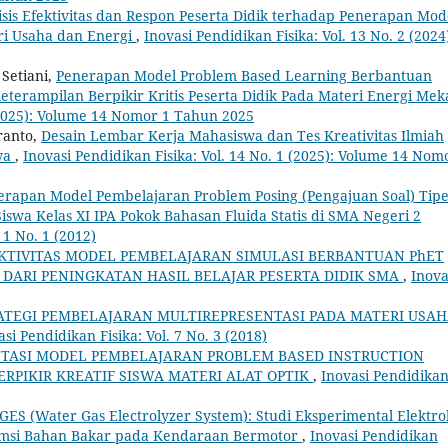
isis Efektivitas dan Respon Peserta Didik terhadap Penerapan Mod
ri Usaha dan Energi
,
Inovasi Pendidikan Fisika: Vol. 13 No. 2 (2024
 Setiani,
Penerapan Model Problem Based Learning Berbantuan
erampilan Berpikir Kritis Peserta Didik Pada Materi Energi Mek
 (2025): Volume 14 Nomor 1 Tahun 2025
ranto,
Desain Lembar Kerja Mahasiswa dan Tes Kreativitas Ilmiah
wa
,
Inovasi Pendidikan Fisika: Vol. 14 No. 1 (2025): Volume 14 Nom
erapan Model Pembelajaran Problem Posing (Pengajuan Soal) Tip
 Siswa Kelas XI IPA Pokok Bahasan Fluida Statis di SMA Negeri 2
 1 No. 1 (2012)
KTIVITAS MODEL PEMBELAJARAN SIMULASI BERBANTUAN PhET
 DARI PENINGKATAN HASIL BELAJAR PESERTA DIDIK SMA
,
Inova
ATEGI PEMBELAJARAN MULTIREPRESENTASI PADA MATERI USA
asi Pendidikan Fisika: Vol. 7 No. 3 (2018)
TASI MODEL PEMBELAJARAN PROBLEM BASED INSTRUCTION
PIKIR KREATIF SISWA MATERI ALAT OPTIK
,
Inovasi Pendidika
ES (Water Gas Electrolyzer System): Studi Eksperimental Elektrol
sumsi Bahan Bakar pada Kendaraan Bermotor
,
Inovasi Pendidikan