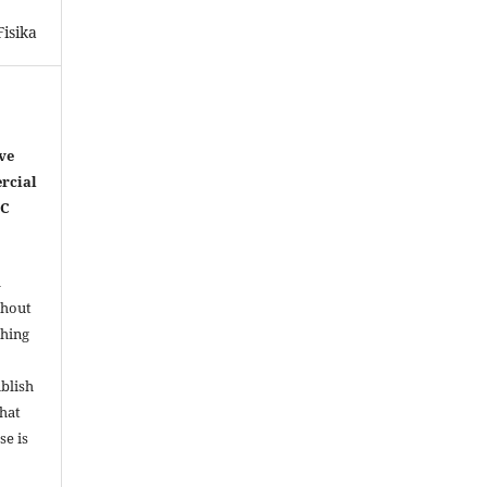
isika
ve
rcial
NC
l
thout
shing
ublish
that
se is