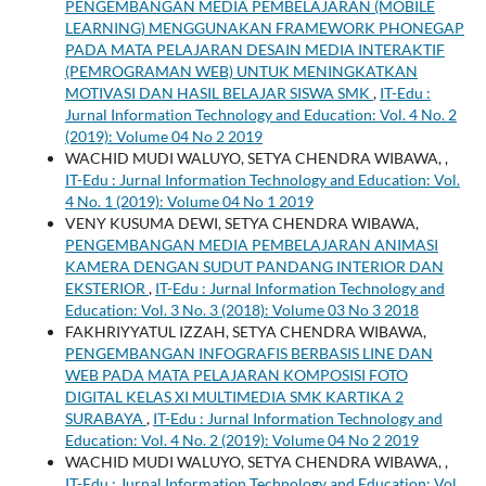
PENGEMBANGAN MEDIA PEMBELAJARAN (MOBILE
LEARNING) MENGGUNAKAN FRAMEWORK PHONEGAP
PADA MATA PELAJARAN DESAIN MEDIA INTERAKTIF
(PEMROGRAMAN WEB) UNTUK MENINGKATKAN
MOTIVASI DAN HASIL BELAJAR SISWA SMK
,
IT-Edu :
Jurnal Information Technology and Education: Vol. 4 No. 2
(2019): Volume 04 No 2 2019
WACHID MUDI WALUYO, SETYA CHENDRA WIBAWA,
,
IT-Edu : Jurnal Information Technology and Education: Vol.
4 No. 1 (2019): Volume 04 No 1 2019
VENY KUSUMA DEWI, SETYA CHENDRA WIBAWA,
PENGEMBANGAN MEDIA PEMBELAJARAN ANIMASI
KAMERA DENGAN SUDUT PANDANG INTERIOR DAN
EKSTERIOR
,
IT-Edu : Jurnal Information Technology and
Education: Vol. 3 No. 3 (2018): Volume 03 No 3 2018
FAKHRIYYATUL IZZAH, SETYA CHENDRA WIBAWA,
PENGEMBANGAN INFOGRAFIS BERBASIS LINE DAN
WEB PADA MATA PELAJARAN KOMPOSISI FOTO
DIGITAL KELAS XI MULTIMEDIA SMK KARTIKA 2
SURABAYA
,
IT-Edu : Jurnal Information Technology and
Education: Vol. 4 No. 2 (2019): Volume 04 No 2 2019
WACHID MUDI WALUYO, SETYA CHENDRA WIBAWA,
,
IT-Edu : Jurnal Information Technology and Education: Vol.