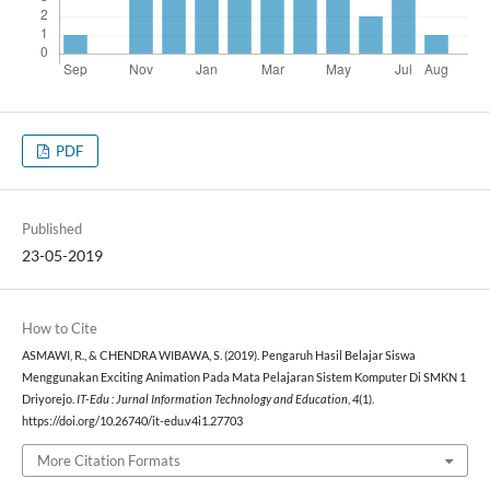
PDF
Published
23-05-2019
How to Cite
ASMAWI, R., & CHENDRA WIBAWA, S. (2019). Pengaruh Hasil Belajar Siswa
Menggunakan Exciting Animation Pada Mata Pelajaran Sistem Komputer Di SMKN 1
Driyorejo.
IT-Edu : Jurnal Information Technology and Education
,
4
(1).
https://doi.org/10.26740/it-edu.v4i1.27703
More Citation Formats