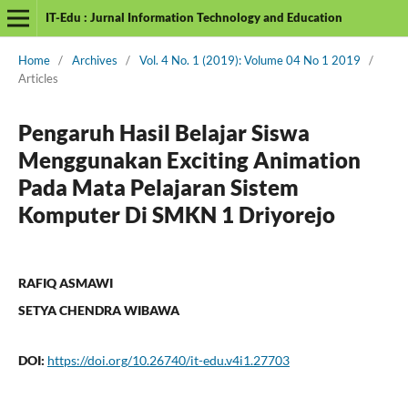
IT-Edu : Jurnal Information Technology and Education
Home
/
Archives
/
Vol. 4 No. 1 (2019): Volume 04 No 1 2019
/
Articles
Pengaruh Hasil Belajar Siswa
Menggunakan Exciting Animation
Pada Mata Pelajaran Sistem
Komputer Di SMKN 1 Driyorejo
RAFIQ ASMAWI
SETYA CHENDRA WIBAWA
DOI:
https://doi.org/10.26740/it-edu.v4i1.27703