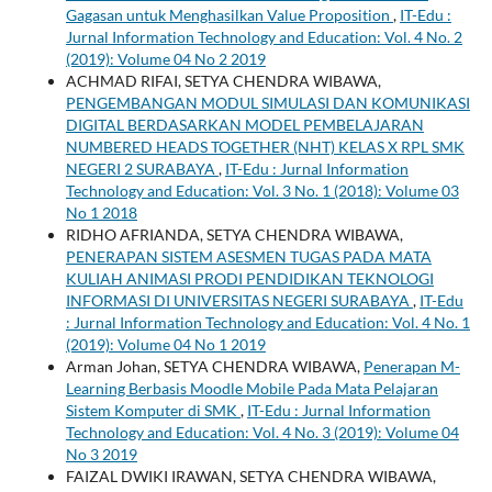
Gagasan untuk Menghasilkan Value Proposition
,
IT-Edu :
Jurnal Information Technology and Education: Vol. 4 No. 2
(2019): Volume 04 No 2 2019
ACHMAD RIFAI, SETYA CHENDRA WIBAWA,
PENGEMBANGAN MODUL SIMULASI DAN KOMUNIKASI
DIGITAL BERDASARKAN MODEL PEMBELAJARAN
NUMBERED HEADS TOGETHER (NHT) KELAS X RPL SMK
NEGERI 2 SURABAYA
,
IT-Edu : Jurnal Information
Technology and Education: Vol. 3 No. 1 (2018): Volume 03
No 1 2018
RIDHO AFRIANDA, SETYA CHENDRA WIBAWA,
PENERAPAN SISTEM ASESMEN TUGAS PADA MATA
KULIAH ANIMASI PRODI PENDIDIKAN TEKNOLOGI
INFORMASI DI UNIVERSITAS NEGERI SURABAYA
,
IT-Edu
: Jurnal Information Technology and Education: Vol. 4 No. 1
(2019): Volume 04 No 1 2019
Arman Johan, SETYA CHENDRA WIBAWA,
Penerapan M-
Learning Berbasis Moodle Mobile Pada Mata Pelajaran
Sistem Komputer di SMK
,
IT-Edu : Jurnal Information
Technology and Education: Vol. 4 No. 3 (2019): Volume 04
No 3 2019
FAIZAL DWIKI IRAWAN, SETYA CHENDRA WIBAWA,