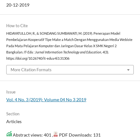
20-12-2019
How to Cite
HIDAYATULLOH, R., & SONDANG SUMBAWATI, M. (2019). Penerapan Model
Pembelajaran Kooperatif Tipe Make a Match Dengan Menggunakan Media Webiste
Pada Mata Pelajaran Komputer dan Jaringan Dasar Kelas X SMK Negeri 2
Bangkalan.
IT-Edu : Jurnal Information Technology and Education
,
4
(3).
https://doi.org/10.26740/it-edu.v4i3.31306
More Citation Formats
Issue
Vol. 4 No. 3 (2019): Volume 04 No 3 2019
Section
Articles
Abstract views: 401 ,
PDF Downloads: 131