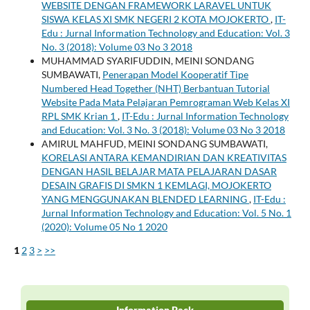
WEBSITE DENGAN FRAMEWORK LARAVEL UNTUK
SISWA KELAS XI SMK NEGERI 2 KOTA MOJOKERTO
,
IT-
Edu : Jurnal Information Technology and Education: Vol. 3
No. 3 (2018): Volume 03 No 3 2018
MUHAMMAD SYARIFUDDIN, MEINI SONDANG
SUMBAWATI,
Penerapan Model Kooperatif Tipe
Numbered Head Together (NHT) Berbantuan Tutorial
Website Pada Mata Pelajaran Pemrograman Web Kelas XI
RPL SMK Krian 1
,
IT-Edu : Jurnal Information Technology
and Education: Vol. 3 No. 3 (2018): Volume 03 No 3 2018
AMIRUL MAHFUD, MEINI SONDANG SUMBAWATI,
KORELASI ANTARA KEMANDIRIAN DAN KREATIVITAS
DENGAN HASIL BELAJAR MATA PELAJARAN DASAR
DESAIN GRAFIS DI SMKN 1 KEMLAGI, MOJOKERTO
YANG MENGGUNAKAN BLENDED LEARNING
,
IT-Edu :
Jurnal Information Technology and Education: Vol. 5 No. 1
(2020): Volume 05 No 1 2020
1
2
3
>
>>
Information Pack