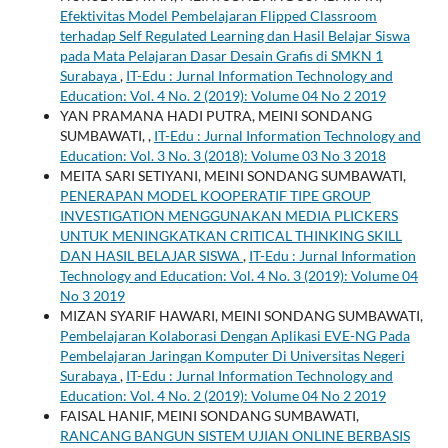
Efektivitas Model Pembelajaran Flipped Classroom
terhadap Self Regulated Learning dan Hasil Belajar Siswa
pada Mata Pelajaran Dasar Desain Grafis di SMKN 1
Surabaya
,
IT-Edu : Jurnal Information Technology and
Education: Vol. 4 No. 2 (2019): Volume 04 No 2 2019
YAN PRAMANA HADI PUTRA, MEINI SONDANG
SUMBAWATI,
,
IT-Edu : Jurnal Information Technology and
Education: Vol. 3 No. 3 (2018): Volume 03 No 3 2018
MEITA SARI SETIYANI, MEINI SONDANG SUMBAWATI,
PENERAPAN MODEL KOOPERATIF TIPE GROUP
INVESTIGATION MENGGUNAKAN MEDIA PLICKERS
UNTUK MENINGKATKAN CRITICAL THINKING SKILL
DAN HASIL BELAJAR SISWA
,
IT-Edu : Jurnal Information
Technology and Education: Vol. 4 No. 3 (2019): Volume 04
No 3 2019
MIZAN SYARIF HAWARI, MEINI SONDANG SUMBAWATI,
Pembelajaran Kolaborasi Dengan Aplikasi EVE-NG Pada
Pembelajaran Jaringan Komputer Di Universitas Negeri
Surabaya
,
IT-Edu : Jurnal Information Technology and
Education: Vol. 4 No. 2 (2019): Volume 04 No 2 2019
FAISAL HANIF, MEINI SONDANG SUMBAWATI,
RANCANG BANGUN SISTEM UJIAN ONLINE BERBASIS