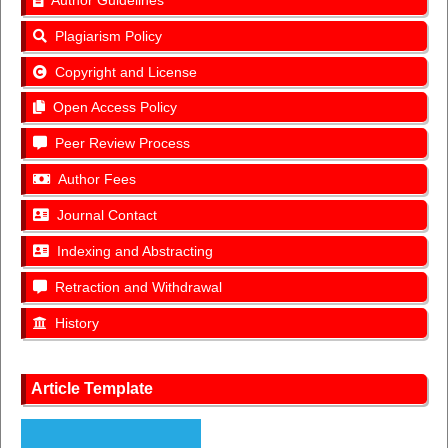
Plagiarism Policy
Copyright and License
Open Access Policy
Peer Review Process
Author Fees
Journal Contact
Indexing and Abstracting
Retraction and Withdrawal
History
Article Template