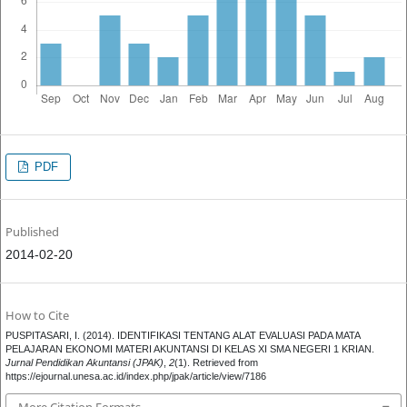
PDF
Published
2014-02-20
How to Cite
PUSPITASARI, I. (2014). IDENTIFIKASI TENTANG ALAT EVALUASI PADA MATA
PELAJARAN EKONOMI MATERI AKUNTANSI DI KELAS XI SMA NEGERI 1 KRIAN.
Jurnal Pendidikan Akuntansi (JPAK)
,
2
(1). Retrieved from
https://ejournal.unesa.ac.id/index.php/jpak/article/view/7186
More Citation Formats