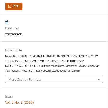
PDF
Published
2020-08-31
How to Cite
Melati, R. S. (2020). PENGARUH HARGA DAN ONLINE CONSUMER REVIEW
TERHADAP KEPUTUSAN PEMBELIAN CASE HANDPHONE PADA
MARKETPLACE SHOPEE (Studi Pada Mahasiswa Surabaya).
Jurnal Pendidikan
Tata Niaga (JPTN)
,
8
(2). https://doi.org/10.26740/jptn.v8n2.p%p
More Citation Formats
Issue
Vol. 8 No. 2 (2020)