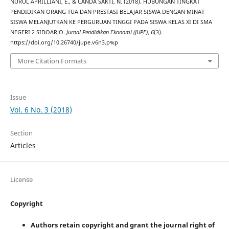
NURUL APRILLIANI, E., & CANDA SAKTI, N. (2018). HUBUNGAN TINGKAT
PENDIDIKAN ORANG TUA DAN PRESTASI BELAJAR SISWA DENGAN MINAT
SISWA MELANJUTKAN KE PERGURUAN TINGGI PADA SISWA KELAS XI DI SMA
NEGERI 2 SIDOARJO.
Jurnal Pendidikan Ekonomi (JUPE)
,
6
(3).
https://doi.org/10.26740/jupe.v6n3.p%p
More Citation Formats
Issue
Vol. 6 No. 3 (2018)
Section
Articles
License
Copyright
Authors retain copyright and grant the journal right of