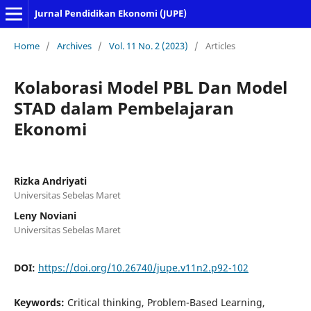
Jurnal Pendidikan Ekonomi (JUPE)
Home
/
Archives
/
Vol. 11 No. 2 (2023)
/
Articles
Kolaborasi Model PBL Dan Model
STAD dalam Pembelajaran
Ekonomi
Rizka Andriyati
Universitas Sebelas Maret
Leny Noviani
Universitas Sebelas Maret
DOI:
https://doi.org/10.26740/jupe.v11n2.p92-102
Keywords:
Critical thinking, Problem-Based Learning,