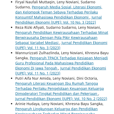
Firyal Naufali Muttaqin, Leny Noviani, Sudarno
Sudarno,
Pengaruh Media Sosial, Literasi Ekonomi,
dan Kelompok Teman Sebaya Terhadap Perilaku
Konsumtif Mahasiswa Pendidikan Ekonomi
,
Jurnal
Pendidikan Ekonomi (JUPE): Vol. 10 No. 3 (2022)
Reza Rizki Afiyati, Sudarno Sudarno, Leny Noviani,
Pengaruh Pendidikan Kewirausahaan Terhadap Minat
Berwirausaha Dengan Pola Pikir Kewirausahaan
Sebagai Variabel Mediasi
,
Jurnal Pendidikan Ekonomi
(JUPE): Vol. 11 No. 3 (2023)
Wannurizzati Zulhazlinda, Leny Noviani, Khresna Bayu
Sangka,
Pengaruh TPACK Terhadap Kesiapan Menjadi
Guru Profesional Pada Mahasiswa Pendidikan
Ekonomi Di Jawa Tengah
,
Jurnal Pendidikan Ekonomi
(JUPE): Vol. 11 No. 1 (2023)
Putri Aifa Nur Amida, Leny Noviani, Dini Octoria,
Pengaruh Literasi Keuangan Ibu Rumah Tangga
Terhadap Perilaku Pengelolaan Keuangan Keluarga
Dimoderatori Tingkat Pendidikan dan Pekerjaan
,
Jurnal Pendidikan Ekonomi (JUPE): Vol. 10 No. 2 (2022)
Arinie Hudaya, Leny Noviani, Khresna Bayu Sangka,
Pengaruh Lingkungan Keluarga dan Pendidikan
Kewirausahaan Terhadap Minat Berwirausaha