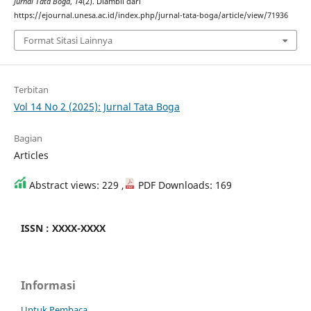
Jurnal Tata Boga
,
14
(2). Diambil dari
https://ejournal.unesa.ac.id/index.php/jurnal-tata-boga/article/view/71936
Format Sitasi Lainnya
Terbitan
Vol 14 No 2 (2025): Jurnal Tata Boga
Bagian
Articles
Abstract views: 229 ,
PDF Downloads: 169
ISSN : XXXX-XXXX
Informasi
Untuk Pembaca