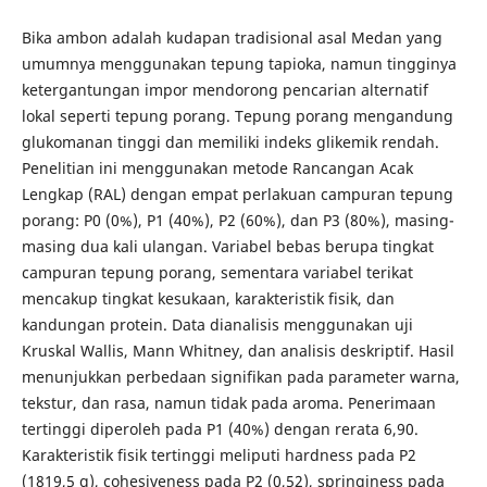
Bika ambon adalah kudapan tradisional asal Medan yang
umumnya menggunakan tepung tapioka, namun tingginya
ketergantungan impor mendorong pencarian alternatif
lokal seperti tepung porang. Tepung porang mengandung
glukomanan tinggi dan memiliki indeks glikemik rendah.
Penelitian ini menggunakan metode Rancangan Acak
Lengkap (RAL) dengan empat perlakuan campuran tepung
porang: P0 (0%), P1 (40%), P2 (60%), dan P3 (80%), masing-
masing dua kali ulangan. Variabel bebas berupa tingkat
campuran tepung porang, sementara variabel terikat
mencakup tingkat kesukaan, karakteristik fisik, dan
kandungan protein. Data dianalisis menggunakan uji
Kruskal Wallis, Mann Whitney, dan analisis deskriptif. Hasil
menunjukkan perbedaan signifikan pada parameter warna,
tekstur, dan rasa, namun tidak pada aroma. Penerimaan
tertinggi diperoleh pada P1 (40%) dengan rerata 6,90.
Karakteristik fisik tertinggi meliputi hardness pada P2
(1819,5 g), cohesiveness pada P2 (0,52), springiness pada