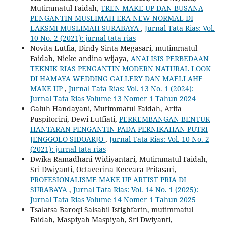
Mutimmatul Faidah,
TREN MAKE-UP DAN BUSANA
PENGANTIN MUSLIMAH ERA NEW NORMAL DI
LAKSMI MUSLIMAH SURABAYA
,
Jurnal Tata Rias: Vol.
10 No. 2 (2021): jurnal tata rias
Novita Lutfia, Dindy Sinta Megasari, mutimmatul
Faidah, Nieke andina wijaya,
ANALISIS PERBEDAAN
TEKNIK RIAS PENGANTIN MODERN NATURAL LOOK
DI HAMAYA WEDDING GALLERY DAN MAELLAHF
MAKE UP
,
Jurnal Tata Rias: Vol. 13 No. 1 (2024):
Jurnal Tata Rias Volume 13 Nomer 1 Tahun 2024
Galuh Handayani, Mutimmatul Faidah, Arita
Puspitorini, Dewi Lutfiati,
PERKEMBANGAN BENTUK
HANTARAN PENGANTIN PADA PERNIKAHAN PUTRI
JENGGOLO SIDOARJO
,
Jurnal Tata Rias: Vol. 10 No. 2
(2021): jurnal tata rias
Dwika Ramadhani Widiyantari, Mutimmatul Faidah,
Sri Dwiyanti, Octaverina Kecvara Pritasari,
PROFESIONALISME MAKE UP ARTIST PRIA DI
SURABAYA
,
Jurnal Tata Rias: Vol. 14 No. 1 (2025):
Jurnal Tata Rias Volume 14 Nomer 1 Tahun 2025
Tsalatsa Baroqi Salsabil Istighfarin, mutimmatul
Faidah, Maspiyah Maspiyah, Sri Dwiyanti,