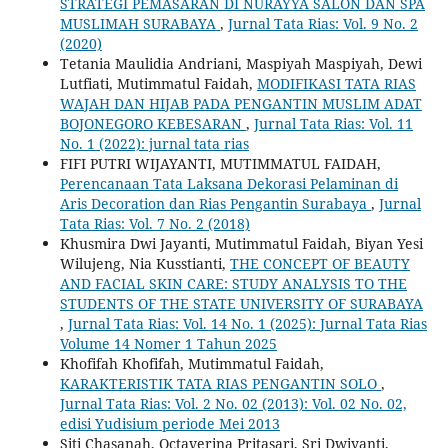
STRATEGI PEMASARAN DI NURAYYA SALON DAN SPA
MUSLIMAH SURABAYA
,
Jurnal Tata Rias: Vol. 9 No. 2
(2020)
Tetania Maulidia Andriani, Maspiyah Maspiyah, Dewi
Lutfiati, Mutimmatul Faidah,
MODIFIKASI TATA RIAS
WAJAH DAN HIJAB PADA PENGANTIN MUSLIM ADAT
BOJONEGORO KEBESARAN
,
Jurnal Tata Rias: Vol. 11
No. 1 (2022): jurnal tata rias
FIFI PUTRI WIJAYANTI, MUTIMMATUL FAIDAH,
Perencanaan Tata Laksana Dekorasi Pelaminan di
Aris Decoration dan Rias Pengantin Surabaya
,
Jurnal
Tata Rias: Vol. 7 No. 2 (2018)
Khusmira Dwi Jayanti, Mutimmatul Faidah, Biyan Yesi
Wilujeng, Nia Kusstianti,
THE CONCEPT OF BEAUTY
AND FACIAL SKIN CARE: STUDY ANALYSIS TO THE
STUDENTS OF THE STATE UNIVERSITY OF SURABAYA
,
Jurnal Tata Rias: Vol. 14 No. 1 (2025): Jurnal Tata Rias
Volume 14 Nomer 1 Tahun 2025
Khofifah Khofifah, Mutimmatul Faidah,
KARAKTERISTIK TATA RIAS PENGANTIN SOLO
,
Jurnal Tata Rias: Vol. 2 No. 02 (2013): Vol. 02 No. 02,
edisi Yudisium periode Mei 2013
Siti Chasanah, Octaverina Pritasari, Sri Dwiyanti,