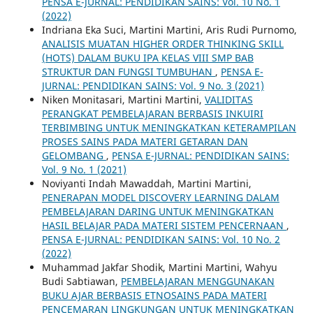
PENSA E-JURNAL: PENDIDIKAN SAINS: Vol. 10 No. 1
(2022)
Indriana Eka Suci, Martini Martini, Aris Rudi Purnomo,
ANALISIS MUATAN HIGHER ORDER THINKING SKILL
(HOTS) DALAM BUKU IPA KELAS VIII SMP BAB
STRUKTUR DAN FUNGSI TUMBUHAN
,
PENSA E-
JURNAL: PENDIDIKAN SAINS: Vol. 9 No. 3 (2021)
Niken Monitasari, Martini Martini,
VALIDITAS
PERANGKAT PEMBELAJARAN BERBASIS INKUIRI
TERBIMBING UNTUK MENINGKATKAN KETERAMPILAN
PROSES SAINS PADA MATERI GETARAN DAN
GELOMBANG
,
PENSA E-JURNAL: PENDIDIKAN SAINS:
Vol. 9 No. 1 (2021)
Noviyanti Indah Mawaddah, Martini Martini,
PENERAPAN MODEL DISCOVERY LEARNING DALAM
PEMBELAJARAN DARING UNTUK MENINGKATKAN
HASIL BELAJAR PADA MATERI SISTEM PENCERNAAN
,
PENSA E-JURNAL: PENDIDIKAN SAINS: Vol. 10 No. 2
(2022)
Muhammad Jakfar Shodik, Martini Martini, Wahyu
Budi Sabtiawan,
PEMBELAJARAN MENGGUNAKAN
BUKU AJAR BERBASIS ETNOSAINS PADA MATERI
PENCEMARAN LINGKUNGAN UNTUK MENINGKATKAN