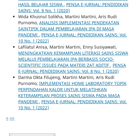
HASIL BELAJAR SISWA
,
PENSA E-JURNAL: PENDIDIKAN
SAINS: Vol. 8 No. 1 (2020)
Wida Khusnul Solikha, Martini Martini, Aris Rudi
Purnomo,
ANALISIS IMPLEMENTASI PENDEKATAN
SAINTIFIK DALAM PEMBELAJARAN IPA DI MASA
PANDEMI
,
PENSA E-JURNAL: PENDIDIKAN SAINS: Vol.
10 No. 1 (2022)
Lafilatul Anisa, Martini Martini, Enny Susiyawati,
MENINGKATKAN KEMAMPUAN LITERASI SAINS SISWA
MELALUI PEMBELAJARAN IPA BERBASIS SOCIO-
SCIENTIFIC ISSUES PADA MATERI ZAT ADITIF
,
PENSA
E-JURNAL: PENDIDIKAN SAINS: Vol. 8 No. 1 (2020)
Darma Okta Filujeng, Martini Martini, Aris Rudi
Purnomo,
IMPLEMENTASI HOME LABORATORY TOPIK
PERPINDAHAN KALOR UNTUK MELATIHKAN
KETERAMPILAN PROSES SAINS SISWA PADA MASA
PANDEMI
,
PENSA E-JURNAL: PENDIDIKAN SAINS: Vol.
10 No. 1 (2022)
>
>>