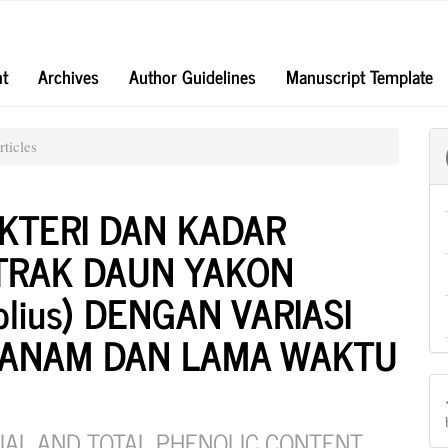
nt
Archives
Author Guidelines
Manuscript Template
ticles
AKTERI DAN KADAR
STRAK DAUN YAKON
folius) DENGAN VARIASI
TANAM DAN LAMA WAKTU
IAL AND TOTAL PHENOLIC CONTENT