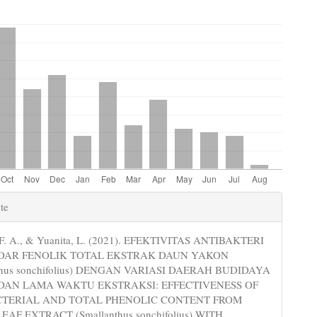
e
te
s
F. A., & Yuanita, L. (2021). EFEKTIVITAS ANTIBAKTERI
DAR FENOLIK TOTAL EKSTRAK DAUN YAKON
nthus sonchifolius) DENGAN VARIASI DAERAH BUDIDAYA
DAN LAMA WAKTU EKSTRAKSI: EFFECTIVENESS OF
CTERIAL AND TOTAL PHENOLIC CONTENT FROM
AF EXTRACT (Smallanthus sonchifolius) WITH