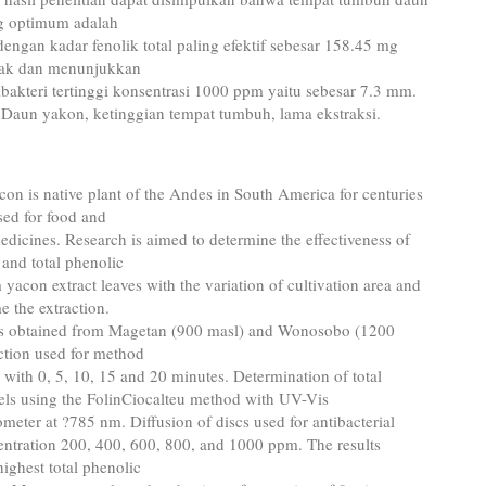
g optimum adalah
engan kadar fenolik total paling efektif sebesar 158.45 mg
rak dan menunjukkan
tibakteri tertinggi konsentrasi 1000 ppm yaitu sebesar 7.3 mm.
 Daun yakon, ketinggian tempat tumbuh, lama ekstraksi.
con is native plant of the Andes in South America for centuries
sed for food and
medicines. Research is aimed to determine the effectiveness of
l and total phenolic
 yacon extract leaves with the variation of cultivation area and
e the extraction.
s obtained from Magetan (900 masl) and Wonosobo (1200
ction used for method
n with 0, 5, 10, 15 and 20 minutes. Determination of total
els using the FolinCiocalteu method with UV-Vis
meter at ?785 nm. Diffusion of discs used for antibacterial
entration 200, 400, 600, 800, and 1000 ppm. The results
ighest total phenolic