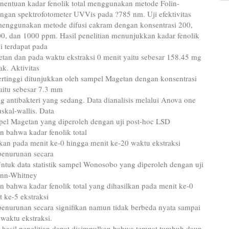
enentuan kadar fenolik total menggunakan metode Folin-
engan spektrofotometer UVVis pada ?785 nm. Uji efektivitas
 menggunakan metode difusi cakram dengan konsentrasi 200,
00, dan 1000 ppm. Hasil penelitian menunjukkan kadar fenolik
gi terdapat pada
tan dan pada waktu ekstraksi 0 menit yaitu sebesar 158.45 mg
k. Aktivitas
tertinggi ditunjukkan oleh sampel Magetan dengan konsentrasi
itu sebesar 7.3 mm
g antibakteri yang sedang. Data dianalisis melalui Anova one
skal-wallis. Data
ampel Magetan yang diperoleh dengan uji post-hoc LSD
 bahwa kadar fenolik total
lkan pada menit ke-0 hingga menit ke-20 waktu ekstraksi
enurunan secara
Untuk data statistik sampel Wonosobo yang diperoleh dengan uji
ann-Whitney
 bahwa kadar fenolik total yang dihasilkan pada menit ke-0
 ke-5 ekstraksi
enurunan secara signifikan namun tidak berbeda nyata sampai
waktu ekstraksi.
 hasil penelitian dapat disimpulkan bahwa tempat tumbuh daun