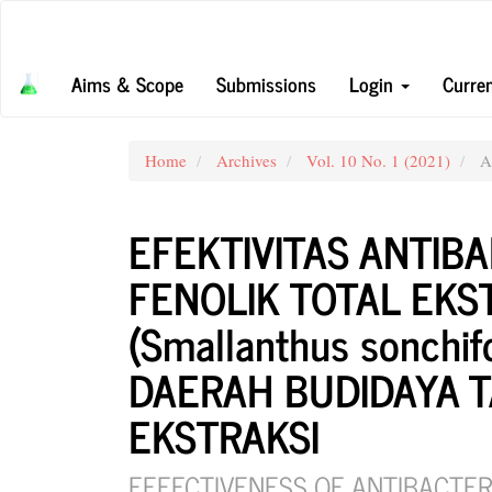
Main
Navigation
Main
Aims & Scope
Submissions
Login
Curre
Content
Sidebar
Home
Archives
Vol. 10 No. 1 (2021)
Ar
EFEKTIVITAS ANTIB
FENOLIK TOTAL EK
(Smallanthus sonchi
DAERAH BUDIDAYA 
EKSTRAKSI
EFFECTIVENESS OF ANTIBACTER