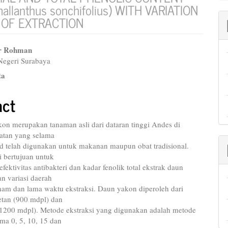
lanthus sonchifolius) WITH VARIATION
 OF EXTRACTION
ur Rohman
 Negeri Surabaya
e
ta
nt
act
kon merupakan tanaman asli dari dataran tinggi Andes di
atan yang selama
d telah digunakan untuk makanan maupun obat tradisional.
ni bertujuan untuk
fektivitas antibakteri dan kadar fenolik total ekstrak daun
n variasi daerah
nam dan lama waktu ekstraksi. Daun yakon diperoleh dari
tan (900 mdpl) dan
200 mdpl). Metode ekstraksi yang digunakan adalah metode
ma 0, 5, 10, 15 dan