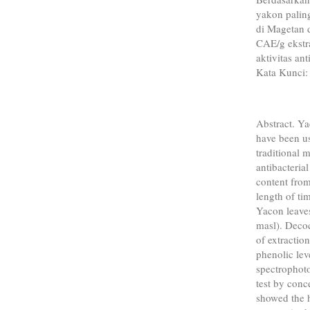
yakon palin
di Magetan d
CAE/g ekst
aktivitas an
Kata Kunci:
Abstract. Ya
have been u
traditional 
antibacteria
content from
length of tim
Yacon leave
masl). Deco
of extractio
phenolic lev
spectrophoto
test by conc
showed the h