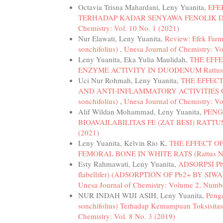
Octavia Trisna Mahardani, Leny Yuanita,
EFE
TERHADAP KADAR SENYAWA FENOLIK D
Chemistry: Vol. 10 No. 1 (2021)
Nur Elawati, Leny Yuanita,
Review: Efek Farm
sonchifolius)
,
Unesa Journal of Chemistry: Vo
Leny Yuanita, Eka Yulia Maulidah,
THE EFF
ENZYME ACTIVITY IN DUODENUM Rattus 
Uci Nur Rohmah, Leny Yuanita,
THE EFFEC
AND ANTI-INFLAMMATORY ACTIVITIES O
sonchifolius)
,
Unesa Journal of Chemistry: Vo
Alif Wildan Mohammad, Leny Yuanita,
PENG
BIOAVAILABILITAS FE (ZAT BESI) RATT
(2021)
Leny Yuanita, Kelvin Rio K,
THE EFFECT O
FEMORAL BONE IN WHITE RATS (Rattus No
Esty Rahmawati, Leny Yuanita,
ADSORPSI P
flabellifer) (ADSORPTION OF Pb2+ BY SIW
Unesa Journal of Chemistry: Volume 2, Numb
NUR INDAH WIJI ASIH, Leny Yuanita,
Peng
sonchifolius) Terhadap Kemampuan Toksisita
Chemistry: Vol. 8 No. 3 (2019)