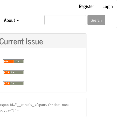
Register
Login
About
Search
Current Issue
SIDEMENU
​<span id="__caret">_</span><br data-mce-
bogus="1">