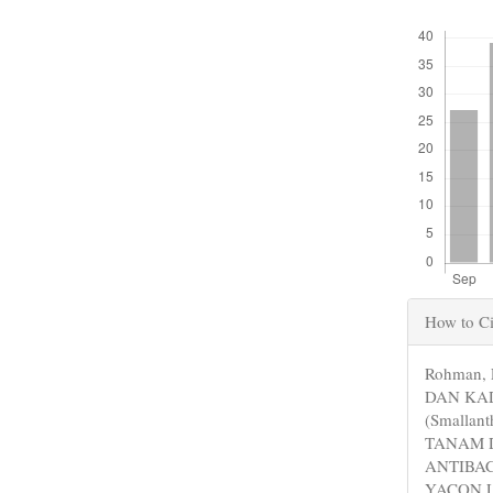
Downloads
Articl
How to Ci
Detail
Rohman, 
DAN KA
(Smalla
TANAM 
ANTIBA
YACON LE