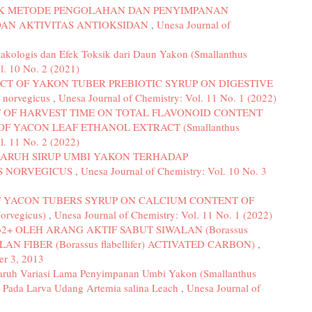
K METODE PENGOLAHAN DAN PENYIMPANAN
AN AKTIVITAS ANTIOKSIDAN
,
Unesa Journal of
akologis dan Efek Toksik dari Daun Yakon (Smallanthus
l. 10 No. 2 (2021)
ECT OF YAKON TUBER PREBIOTIC SYRUP ON DIGESTIVE
norvegicus
,
Unesa Journal of Chemistry: Vol. 11 No. 1 (2022)
T OF HARVEST TIME ON TOTAL FLAVONOID CONTENT
F YACON LEAF ETHANOL EXTRACT (Smallanthus
l. 11 No. 2 (2022)
ARUH SIRUP UMBI YAKON TERHADAP
US NORVEGICUS
,
Unesa Journal of Chemistry: Vol. 10 No. 3
F YACON TUBERS SYRUP ON CALCIUM CONTENT OF
rvegicus)
,
Unesa Journal of Chemistry: Vol. 11 No. 1 (2022)
b2+ OLEH ARANG AKTIF SABUT SIWALAN (Borassus
ALAN FIBER (Borassus flabellifer) ACTIVATED CARBON)
,
er 3, 2013
aruh Variasi Lama Penyimpanan Umbi Yakon (Smallanthus
s Pada Larva Udang Artemia salina Leach
,
Unesa Journal of