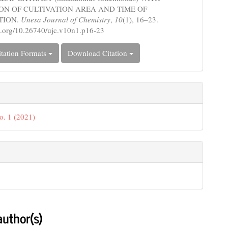
ON OF CULTIVATION AREA AND TIME OF
TION.
Unesa Journal of Chemistry
,
10
(1), 16–23.
oi.org/10.26740/ujc.v10n1.p16-23
tation Formats
Download Citation
o. 1 (2021)
author(s)