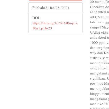
20 menit. P
Ciocalteu d
Published:
Jan 25, 2021
antibakteri
400, 600, 8
DOI:
total terting
https://doi.org/10.26740/ujc.v
sampel Mage
10n1.p16-23
CAE/g ekstra
antibakteri 
1000 ppm ya
dan tergolon
way dan Kru
statistik s
menunjukkan
yang dihasi
mengalami p
signifikan. 
post-hoc M
menunjukkan
hingga menit
mengalami p
menit ke-20 
Berdasarkan