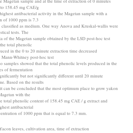
he Magetan sample and at the time of extraction of 0 minutes
al to 158.45 mg CAE/g
 highest antibacterial activity in the Magetan sample with a
on of 1000 ppm is 7.3
classified as medium. One way Anova and Kruskal-wallis were
istical tests. The
data of the Magetan sample obtained by the LSD post-hoc test
the total phenolic
uced in the 0 to 20 minute extraction time decreased
y. Mann-Whitney post-hoc test
samples showed that the total phenolic levels produced in the
es of fermentation
gnificantly but not significantly different until 20 minute
ime. Based on the results
 it can be concluded that the most optimum place to grow yakon
 Magetan with the
ve total phenolic content of 158.45 mg CAE / g extract and
ghest antibacterial
centration of 1000 ppm that is equal to 7.3 mm.
acon leaves, cultivation area, time of extraction